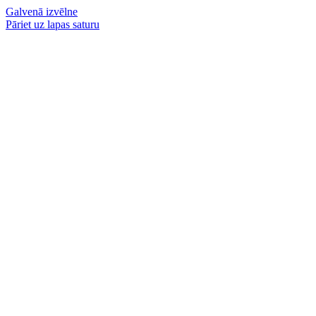
Galvenā izvēlne
Pāriet uz lapas saturu