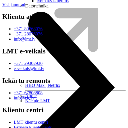
Nomaksas līgums
Visi jaunumi
Datortehnika
Klientu atbalsts
+371 80768076
+371 28076076
info@lmt.lv
LMT e-veikals
+371 29302930
e-veikals@lmt.lv
Iekārtu remonts
HBO Max | Netflix
+371 67808808
Aprite
info@tsc.lv
Nāc pie LMT
Klientu centri
LMT klientu centri
Biznesa klientu centri