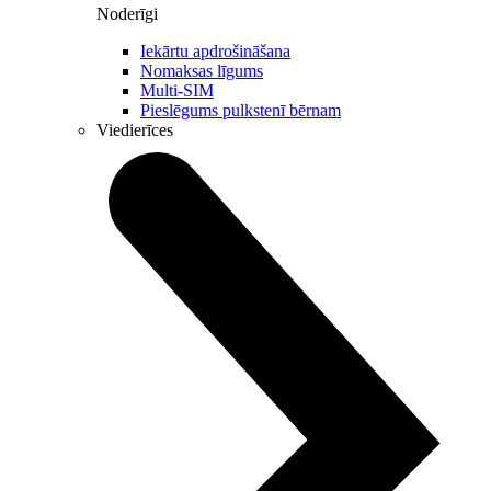
Noderīgi
Iekārtu apdrošināšana
Nomaksas līgums
Multi-SIM
Pieslēgums pulkstenī bērnam
Viedierīces