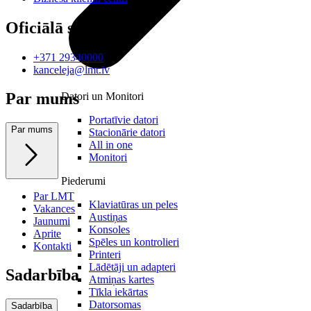
Oficiālā saziņa
+371 29340000
kanceleja@lmt.lv
Par mums
Datori un Monitori
Portatīvie datori
Par mums
Stacionārie datori
All in one
Monitori
Piederumi
Par LMT
Klaviatūras un peles
Vakances
Austiņas
Jaunumi
Konsoles
Aprite
Spēles un kontrolieri
Kontakti
Printeri
Lādētāji un adapteri
Sadarbība
Atmiņas kartes
Tīkla iekārtas
Datorsomas
Sadarbība