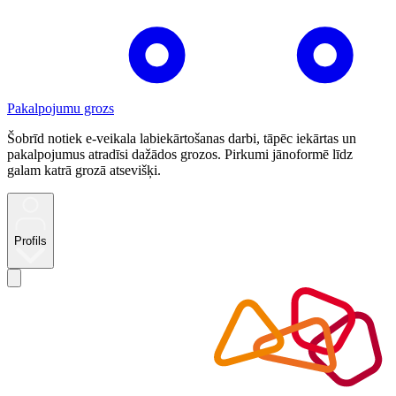
Pakalpojumu grozs
Šobrīd notiek e-veikala labiekārtošanas darbi, tāpēc iekārtas un
pakalpojumus atradīsi dažādos grozos. Pirkumi jānoformē līdz
galam katrā grozā atsevišķi.
Profils