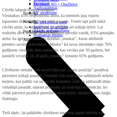
Projektori
Microsoft 365 + OneDrive
Audiosistēmas
Cilvēki labprāt būtu drosmīgāki
TV piederumi
Noderīgi
Vienlaikus 43% respondentu atzīst, ka internets ļauj viņiem
izpausties drosmīgāk, nekā reālā pasaule. Tomēr tajā pašā laikā
Noderīgi
5G pārklājuma karte
Jautājumi un atbildes
cilvēki atzīst, ka labprāt būtu drosmīgāki arī reālajā dzīvē. Lai
Iekārtu apdrošināšana
Priekšapmaksas karte
realizētu savu brīvību un uzdrošinātos paveikt vairāk, 65% aptaujāto
Nomaksas līgums
atzīst, ka internetā izmanto dažādas „maskas”, kuras atbilstoši
Audio
piemēro savām aktivitātēm. „Masku” kā savas identitātes daļu 76%
gadījumu visvairāk lieto auditorija, kas vecāka par 50 gadiem, bet
jaunieši vecumā 18-28 gadi „maskas” izmanto 65% gadījumu.
Cilvēkiem virtuālā vide nereti kļūst par „starta pozīciju” pozitīvai
pieredzei reālajā pasaulē. Virtuālā vide nodrošina salīdzinoši nelielu
barjeru, kas palīdz vai nu uzsākt kontaktu, radīt un pārbaudīt ideju
virtuālajā pasaulē, saņemt praktisku un noderīgu informāciju, ko
vēlāk pārvērst pozitīvā pieredzē reālajā dzīvē,
skaidro Ansis Jurģis
Stabingis.
Tieši tāpēc, lai palīdzētu cilvēkiem internetā iegūto brīvību un