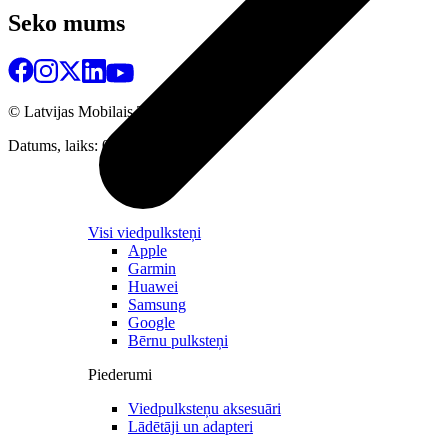
Seko mums
© Latvijas Mobilais Telefons
2026
Datums, laiks: 06.08.2026 16:05
Visi viedpulksteņi
Apple
Garmin
Huawei
Samsung
Google
Bērnu pulksteņi
Piederumi
Viedpulksteņu aksesuāri
Lādētāji un adapteri