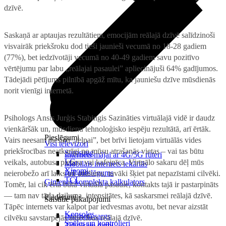
dzīvē.
Saskaņā ar aptaujas rezultātiem, emocijām reālajā dzīvē salīdzinoši
visvairāk priekšroku dod tieši jaunieši vecumā no 18-28 gadiem
(77%), bet iedzīvotāji vecumā no 40-49 gadiem savu pozitīvo
vērtējumu par labu „reālajai pasaulei” apliecinājuši 64% gadījumos.
Tādejādi pētījums pilnībā apgāž mītu, ka jauniešu dzīve mūsdienās
norit vienīgi internetā.
Psihologs Ansis Jurģis Stabingis
Sazināties virtuālajā vidē ir daudz
vienkāršāk un, mūsdienu tehnoloģisko iespēju rezultātā, arī ērtāk.
Pieslēgumi
Vairs neesam piesieti „telpai”, bet brīvi lietojam virtuālās vides
Visi televizori
priekšrocības neatkarīgi no mūsu atrašanās vietas – vai tas būtu
Samsung
Internets mājai ar 4G/5G rūteri
LG
veikals, autobusa pietura vai kafejnīca. Virtuālo sakaru dēļ mūs
Mobilais internets iekārtās
Xiaomi
IoT pieslēgums
neierobežo arī laiks un attālums, tuvāki šķiet pat nepazīstami cilvēki.
TCL
Ģimenes komplekta kalkulators
Tomēr, lai cik ērta būtu virtuālā pasaule, kontakts tajā ir pastarpināts
— tam nav tāda dziļuma, intensitātes, kā saskarsmei reālajā dzīvē.
Piederumi
Saistītie pakalpojumi
Tāpēc internets var kalpot par iedvesmas avotu, bet nevar aizstāt
Konsoles
Interneta sargs
cilvēku savstarpējās attiecības reālajā dzīvē.
Spēles un kontrolieri
Tehniskie darbi