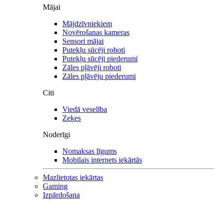
Mājai
Mājdzīvniekiem
Novērošanas kameras
Sensori mājai
Putekļu sūcēji roboti
Putekļu sūcēji piederumi
Zāles pļāvēji roboti
Zāles pļāvēju piederumi
Citi
Viedā veselība
Zeķes
Noderīgi
Nomaksas līgums
Mobilais internets iekārtās
Mazlietotas iekārtas
Gaming
Izpārdošana