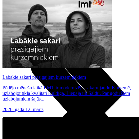
Noderīgi
Planšetes
Maksas un tarifi Latvijā
Maksas un tarifi ārzemēs
LMT Kartes iespējas
Kur nopirkt
Kā kļūt par LMT klientu
eSIM tehnoloģija
Citi pakalpojumi
Labākie sakari prasīgajiem kurzemniekiem
Pēdējo mēnešu laikā LMT ir modernizējis sakaru jaudu Kurzemē,
uzlabojot tīkla kvalitāti Kuldīgā, Liepājā un Saldū. Par godu šiem
uzlabojumiem šajās...
2026. gada 12. marts