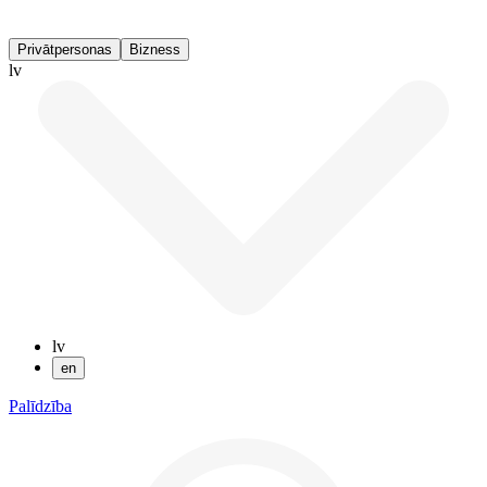
Privātpersonas
Bizness
lv
lv
en
Palīdzība