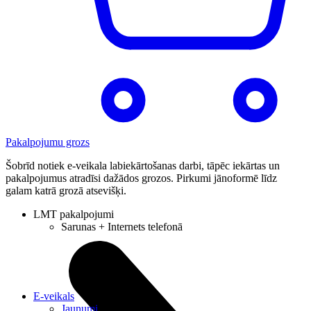
Pakalpojumu grozs
Šobrīd notiek e-veikala labiekārtošanas darbi, tāpēc iekārtas un
pakalpojumus atradīsi dažādos grozos. Pirkumi jānoformē līdz
galam katrā grozā atsevišķi.
LMT pakalpojumi
Sarunas + Internets telefonā
E-veikals
Jaunumi