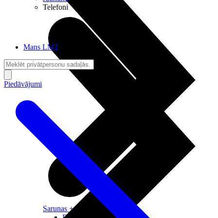
Telefoni
Mans LMT
Piedāvājumi
Sarunas + Internets
Brīvība + Neatkarība