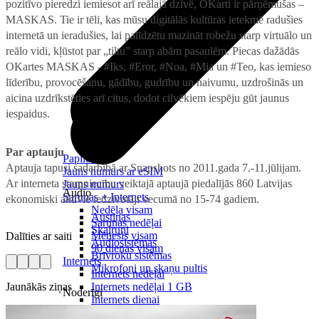
pozitīvo pieredzi iemiesot arī reālajā dzīvē, OKarti ir pārņēmušas –
MASKAS. Tie ir tēli, kas mūsu digitālās kultūras ietekmē radušies
internetā un ieradušies, lai palīdzētu mazināt robežu starp virtuālo un
reālo vidi, kļūstot par „tiltu” starp abām pasaulēm. Piecas dažādās
OKartes MASKAS - #Iks, #Eror, #Noa, #Mia un #Teo, kas iemieso
līderību, provocēšanu, gādību, gudrību un naivumu, uzdrošinās un
aicina uzdrīkstēties arī citus, dodot cilvēkiem iespēju gūt jaunus
iespaidus.
Par aptauju
Papildināt
Aptauja tapusi sadarbībā ar Snapshots no 2011.gada 7.-11.jūlijam.
Jauns numurs ar eSIM
Ar interneta starpniecību veiktajā aptaujā piedalījās 860 Latvijas
Jauns numurs
Audio
Sarunas + Internets
ekonomiski aktīvie iedzīvotāji vecumā no 15-74 gadiem.
Nedēļa visam
Austiņas
Sarunas nedēļai
Skaļruņi
Mēnesis visam
Dalīties ar saiti
Audiosistēmas
90 dienas visam
Brīvroku sistēmas
Internets
Mikrofoni un skaņu pultis
Internets nedēļai
Jaunākās ziņas
Internets nedēļai 1 GB
Noderīgi
Internets dienai
Nomaksas līgums