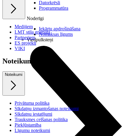
Datorkrēsli
Programmatūra
Noderīgi
Medijiem
Iekārtu apdrošināšana
LMT stila grāmata
Nomaksas līgums
Partneriem
Viedpulksteņi
ES projekti
VIKI
Noteikumi
Noteikumi
Privātuma politika
Sīkdatņu izmantošanas noteikumi
Sīkdatņu iestatījumi
Trauksmes celšanas politika
Piekļūstamība
Līgumu noteikumi