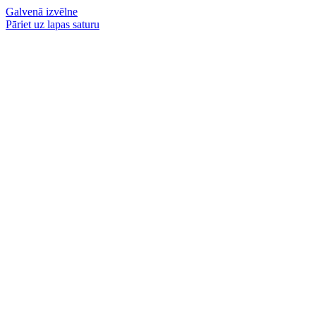
Galvenā izvēlne
Pāriet uz lapas saturu