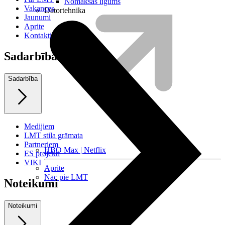
Nomaksas līgums
Vakances
Datortehnika
Jaunumi
Aprite
Kontakti
Sadarbība
Sadarbība
Medijiem
LMT stila grāmata
Partneriem
HBO Max | Netflix
ES projekti
VIKI
Aprite
Nāc pie LMT
Noteikumi
Noteikumi