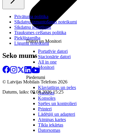
Privātuma politika
Sīkdatņu izmantošanas noteikumi
Sīkdatņu iestatījumi
Trauksmes celšanas politika
Piekļūstamība
Datori un Monitori
Līgumu noteikumi
Portatīvie datori
Seko mums
Stacionārie datori
All in one
Monitori
Piederumi
© Latvijas Mobilais Telefons
2026
Klaviatūras un peles
Datums, laiks: 09.08.2026 15:25
Austiņas
Konsoles
Spēles un kontrolieri
Printeri
Lādētāji un adapteri
Atmiņas kartes
Tīkla iekārtas
Datorsomas