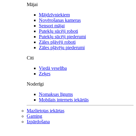
Mājai
Mājdzīvniekiem
Novērošanas kameras
Sensori mājai
Putekļu sūcēji roboti
Putekļu sūcēji piederumi
Zāles pļāvēji roboti
Zāles pļāvēju piederumi
Citi
Viedā veselība
Zeķes
Noderīgi
Nomaksas līgums
Mobilais internets iekārtās
Mazlietotas iekārtas
Gaming
Izpārdošana