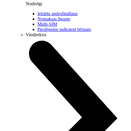
Noderīgi
Iekārtu apdrošināšana
Nomaksas līgums
Multi-SIM
Pieslēgums pulkstenī bērnam
Viedierīces