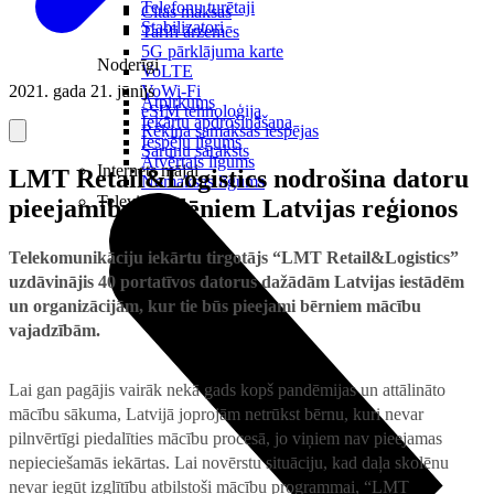
Telefonu turētaji
Citas maksas
Stabilizatori
Tarifi ārzemēs
5G pārklājuma karte
Noderīgi
VoLTE
2021. gada 21. jūnijs
VoWi-Fi
Atpirkums
eSIM tehnoloģija
Iekārtu apdrošināšana
Rēķina samaksas iespējas
Iespēju līgums
Sarunu saraksts
Atvērtais līgums
Internets mājai
LMT Retail&Logistics nodrošina datoru
Nomaksas līgums
Televizori
pieejamību skolēniem Latvijas reģionos
Telekomunikāciju iekārtu tirgotājs “LMT Retail&Logistics”
uzdāvinājis 40 portatīvos datorus dažādām Latvijas iestādēm
un organizācijām, kur tie būs pieejami bērniem mācību
vajadzībām.
Lai gan pagājis vairāk nekā gads kopš pandēmijas un attālināto
mācību sākuma, Latvijā joprojām netrūkst bērnu, kuri nevar
pilnvērtīgi piedalīties mācību procesā, jo viņiem nav pieejamas
nepieciešamās iekārtas. Lai novērstu situāciju, kad daļa skolēnu
nevar iegūt izglītību atbilstoši mācību programmai, “LMT