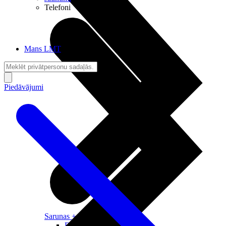
Telefoni
Mans LMT
Piedāvājumi
Sarunas + Internets
Brīvība + Neatkarība