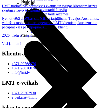
Noderīgi
Planšetes
LMT nodrošinās bezmaksas zvanus un īsziņas klientiem krīzes
Maksas un tarifi Latvijā
skartajās Tuvo Austrumu valstīs
Maksas un tarifi ārzemēs
Ņemot vērā drošības situācijas saasinājumu Tuvajos Austrumos,
LMT Kartes iespējas
vadošais mobilo sakaru operators LMT klientiem, kuri izmanto
Kur nopirkt
pēcapmaksas pakalpojumus...
Kā kļūt par LMT klientu
eSIM tehnoloģija
2026. gada 3. marts
Citi pakalpojumi
Visi jaunumi
Klientu atbalsts
+371 80768076
+371 28076076
info@lmt.lv
LMT e-veikals
+371 29302930
e-veikals@lmt.lv
Iekārtu remonts