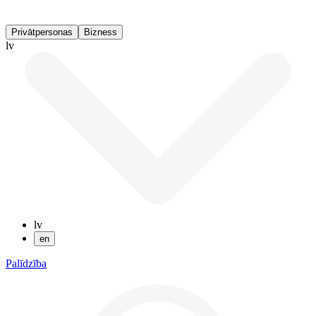
Privātpersonas
Bizness
lv
lv
en
Palīdzība