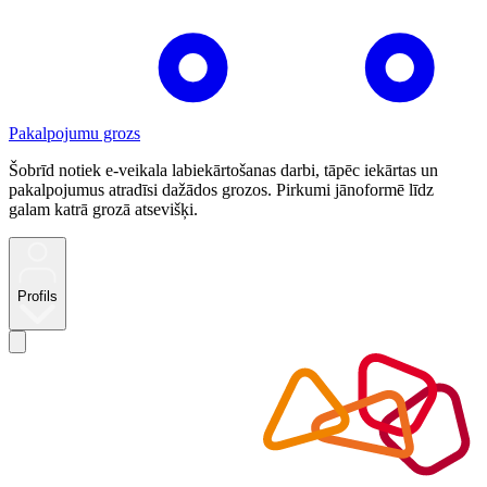
Pakalpojumu grozs
Šobrīd notiek e-veikala labiekārtošanas darbi, tāpēc iekārtas un
pakalpojumus atradīsi dažādos grozos. Pirkumi jānoformē līdz
galam katrā grozā atsevišķi.
Profils