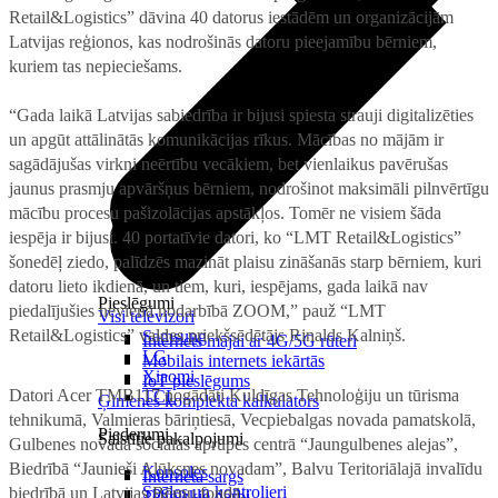
Retail&Logistics” dāvina 40 datorus iestādēm un organizācijām
Latvijas reģionos, kas nodrošinās datoru pieejamību bērniem,
kuriem tas nepieciešams.
“Gada laikā Latvijas sabiedrība ir bijusi spiesta strauji digitalizēties
un apgūt attālinātās komunikācijas rīkus. Mācības no mājām ir
sagādājušas virkni neērtību vecākiem, bet vienlaikus pavērušas
jaunus prasmju apvāršņus bērniem, nodrošinot maksimāli pilnvērtīgu
mācību procesu pašizolācijas apstākļos. Tomēr ne visiem šāda
iespēja ir bijusi. 40 portatīvie datori, ko “LMT Retail&Logistics”
šonedēļ ziedo, palīdzēs mazināt plaisu zināšanās starp bērniem, kuri
datoru lieto ikdienā, un tiem, kuri, iespējams, gada laikā nav
Pieslēgumi
piedalījušies nevienā nodarbībā ZOOM,” pauž “LMT
Visi televizori
Retail&Logistics” valdes priekšsēdētājs Rinalds Kalniņš.
Samsung
Internets mājai ar 4G/5G rūteri
LG
Mobilais internets iekārtās
Xiaomi
IoT pieslēgums
Datori Acer TMB117 nogādāti Kuldīgas Tehnoloģiju un tūrisma
TCL
Ģimenes komplekta kalkulators
tehnikumā, Valmieras bāriņtiesā, Vecpiebalgas novada pamatskolā,
Piederumi
Saistītie pakalpojumi
Gulbenes novada sociālās aprūpes centrā “Jaungulbenes alejas”,
Biedrībā “Jaunieši Alūksnes novadam”, Balvu Teritoriālajā invalīdu
Konsoles
Interneta sargs
Spēles un kontrolieri
biedrībā un Latvijas Bērnu fondā.
Tehniskie darbi