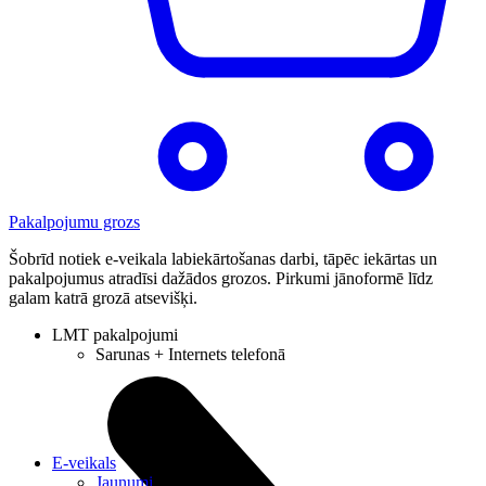
Pakalpojumu grozs
Šobrīd notiek e-veikala labiekārtošanas darbi, tāpēc iekārtas un
pakalpojumus atradīsi dažādos grozos. Pirkumi jānoformē līdz
galam katrā grozā atsevišķi.
LMT pakalpojumi
Sarunas + Internets telefonā
E-veikals
Jaunumi