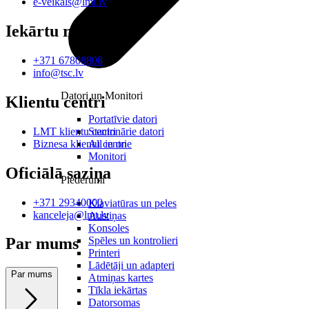
e-veikals@lmt.lv
Iekārtu remonts
+371 67808808
info@tsc.lv
Datori un Monitori
Klientu centri
Portatīvie datori
Stacionārie datori
LMT klientu centri
All in one
Biznesa klientu centri
Monitori
Oficiālā saziņa
Piederumi
+371 29340000
Klaviatūras un peles
kanceleja@lmt.lv
Austiņas
Konsoles
Spēles un kontrolieri
Par mums
Printeri
Lādētāji un adapteri
Par mums
Atmiņas kartes
Tīkla iekārtas
Datorsomas