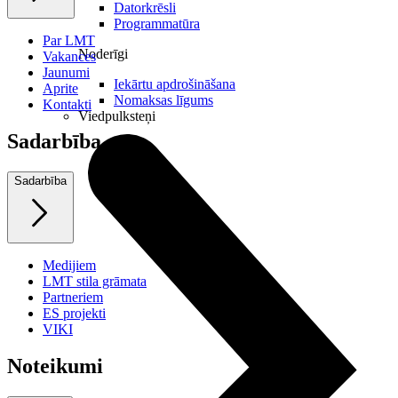
Datorkrēsli
Programmatūra
Par LMT
Noderīgi
Vakances
Jaunumi
Iekārtu apdrošināšana
Aprite
Nomaksas līgums
Kontakti
Viedpulksteņi
Sadarbība
Sadarbība
Medijiem
LMT stila grāmata
Partneriem
ES projekti
VIKI
Noteikumi