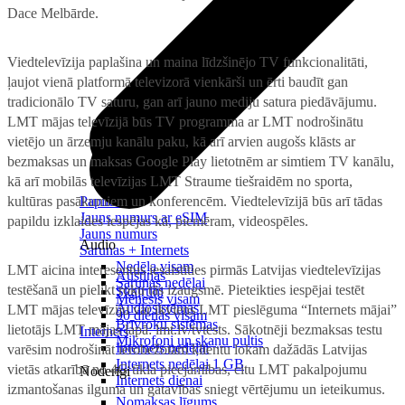
Dace Melbārde.
Viedtelevīzija paplašina un maina līdzšinējo TV funkcionalitāti,
ļaujot vienā platformā televizorā vienkārši un ērti baudīt gan
tradicionālo TV saturu, gan arī jauno mediju satura piedāvājumu.
LMT mājas televīzijā būs TV programma ar LMT nodrošinātu
vietējo un ārzemju kanālu paku, kā arī arvien augošs klāsts ar
bezmaksas un maksas Google Play lietotnēm ar simtiem TV kanālu,
kā arī mobilās televīzijas LMT Straume tiešraidēm no sporta,
kultūras pasākumiem un konferencēm. Viedtelevīzijā būs arī tādas
Papildināt
Jauns numurs ar eSIM
papildu izklaides iespējas kā, piemēram, videospēles.
Jauns numurs
Audio
Sarunas + Internets
Nedēļa visam
LMT aicina interesentus iesaistīties pirmās Latvijas viedtelevīzijas
Austiņas
Sarunas nedēļai
testēšanā un pielikt roku tās izaugsmē. Pieteikties iespējai testēt
Skaļruņi
Mēnesis visam
Audiosistēmas
LMT mājas televīziju var ikviens LMT pieslēguma “Internets mājai”
90 dienas visam
Brīvroku sistēmas
lietotājs LMT mājas lapā: lmt.lv/tvtests. Sākotnēji bezmaksas testu
Internets
Mikrofoni un skaņu pultis
Internets nedēļai
varēsim nodrošināt ierobežotam klientu lokam dažādās Latvijas
Internets nedēļai 1 GB
vietās atkarībā no 4G tīkla pieejamības, citu LMT pakalpojumu
Noderīgi
Internets dienai
izmantošanas ilguma un gatavības sniegt vērtējumu un ieteikumus.
Nomaksas līgums