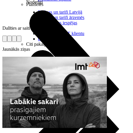
Noderīgi
Planšetes
Maksas un tarifi Latvijā
Maksas un tarifi ārzemēs
LMT Kartes iespējas
Dalīties ar saiti
Kur nopirkt
Kā kļūt par LMT klientu
eSIM tehnoloģija
Citi pakalpojumi
Jaunākās ziņas