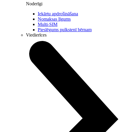
Noderīgi
Iekārtu apdrošināšana
Nomaksas līgums
Multi-SIM
Pieslēgums pulkstenī bērnam
Viedierīces