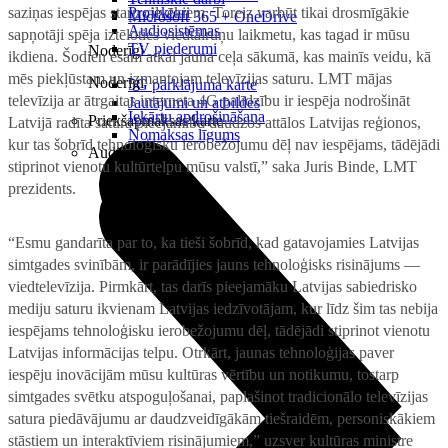
saziņas iespējas starp cilvēkiem. Toreiz varbūt tikai drosmīgākie
Projektori
Microsoft 365 + OneDrive
Audiosistēmas
sapņotāji spēja iztēloties viedtālruņu laikmetu, kas tagad ir mūsu
TV piederumi
Noderīgi
ikdiena. Šodien esam atkal jauna ceļa sākumā, kas mainīs veidu, kā
mēs piekļūstam un izmantojam televīzijas saturu. LMT mājas
Noderīgi
5G pārklājuma karte
televīzija ar ātrgaitas interneta 4G palīdzību ir iespēja nodrošināt
Jautājumi un atbildes
Iekārtu apdrošināšana
Priekšapmaksas karte
Latvijā radīta satura pieejamību daudzos attālos Latvijas reģionos,
Nomaksas līgums
kur tas šobrīd tehnoloģisku ierobežojumu dēļ nav iespējams, tādējādi
Audio
stiprinot vienotu kultūrtelpu mūsu valstī,” saka Juris Binde, LMT
prezidents.
“Esmu gandarīta par to, ka tieši šobrīd, kad gatavojamies Latvijas
simtgades svinībām, ir parādījies jauns tehnoloģisks risinājums —
viedtelevīzija. Pirmkārt, tas darīs pieejamāku Latvijas sabiedrisko
mediju saturu ikvienam Latvijas iedzīvotājam, kur līdz šim tas nebija
iespējams tehnoloģisku ierobežojumu dēļ, tādējādi stiprinot vienotu
Latvijas informācijas telpu. Otrkārt, jaunas tehnoloģijas paver
iespēju inovācijām mūsu kultūras vērtību un notikumu, tostarp
simtgades svētku atspoguļošanai, paplašinot tradicionālo televīzijas
satura piedāvājumu ar daudzveidīgākām tiešraidēm, personiskākiem
stāstiem un interaktīviem risinājumiem,” uzsver kultūras ministre