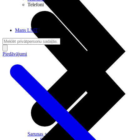
Telefoni
Mans LMT
Piedāvājumi
Sarunas + Internets
Brīvība + Neatkarība