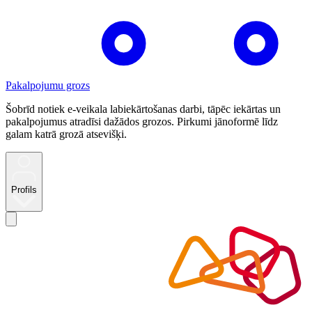
Pakalpojumu grozs
Šobrīd notiek e-veikala labiekārtošanas darbi, tāpēc iekārtas un
pakalpojumus atradīsi dažādos grozos. Pirkumi jānoformē līdz
galam katrā grozā atsevišķi.
Profils