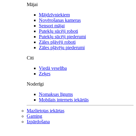
Mājai
Mājdzīvniekiem
Novērošanas kameras
Sensori mājai
Putekļu sūcēji roboti
Putekļu sūcēji piederumi
Zāles pļāvēji roboti
Zāles pļāvēju piederumi
Citi
Viedā veselība
Zeķes
Noderīgi
Nomaksas līgums
Mobilais internets iekārtās
Mazlietotas iekārtas
Gaming
Izpārdošana