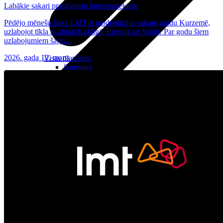
Labākie sakari prasīgajiem kurzemniekiem
Pēdējo mēnešu laikā LMT ir modernizējis sakaru jaudu Kurzemē,
uzlabojot tīkla kvalitāti Kuldīgā, Liepājā un Saldū. Par godu šiem
uzlabojumiem šajās...
2026. gada 12. marts
Visas planšetes
Samsung
Apple
Lenovo
Xiaomi
ONYX
Piederumi
Citi pakalpojumi
Vāki un ietvari
Irbuļi
Sensors Elpo
Klaviatūras un peles
Interneta sargs
Lādētāji un adapteri
VoWi-Fi
Noderīgi
Viedtelevīzija
Atpirkums
Iekārtu apdrošināšana
Atvērtais līgums