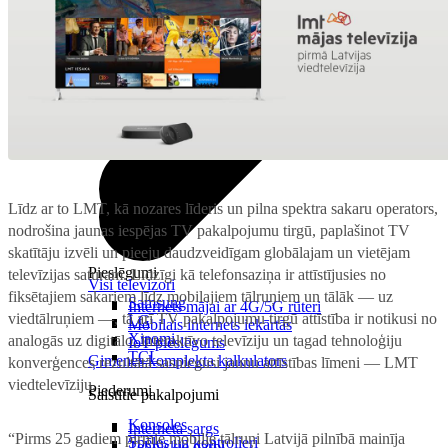
Līdz ar to LMT, kā nozares līderis un pilna spektra sakaru operators,
nodrošina jaunas iespējas TV pakalpojumu tirgū, paplašinot TV
skatītāju izvēli un pieeju daudzveidīgam globālajam un vietējam
Pieslēgumi
televīzijas saturam. Līdzīgi kā telefonsaziņa ir attīstījusies no
Visi televizori
fiksētajiem sakariem līdz mobilajiem tālruņiem un tālāk — uz
Samsung
Internets mājai ar 4G/5G rūteri
viedtālruņiem —, tā arī TV pakalpojumu tirgū attīstība ir notikusi no
LG
Mobilais internets iekārtās
Xiaomi
analogās uz digitālo, interaktīvo televīziju un tagad tehnoloģiju
IoT pieslēgums
TCL
Ģimenes komplekta kalkulators
konverģences rezultātā sasniegusi jaunu attīstības līmeni — LMT
viedtelevīziju.
Piederumi
Saistītie pakalpojumi
Konsoles
Interneta sargs
“Pirms 25 gadiem pirmie mobilie tālruņi Latvijā pilnībā mainīja
Spēles un kontrolieri
Tehniskie darbi