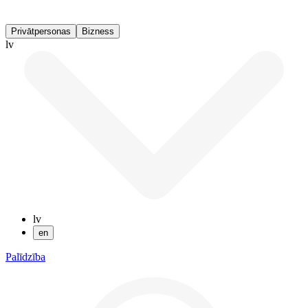
Privātpersonas
Bizness
lv
lv
en
Palīdzība