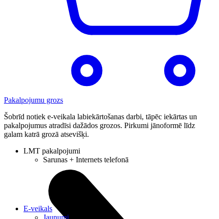
Pakalpojumu grozs
Šobrīd notiek e-veikala labiekārtošanas darbi, tāpēc iekārtas un
pakalpojumus atradīsi dažādos grozos. Pirkumi jānoformē līdz
galam katrā grozā atsevišķi.
LMT pakalpojumi
Sarunas + Internets telefonā
E-veikals
Jaunumi