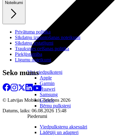
Noteikumi
Privātuma politika
Sīkdatņu izmantošanas noteikumi
Sīkdatņu iestatījumi
Trauksmes celšanas politika
Piekļūstamība
Līgumu noteikumi
Seko mums
Visi viedpulksteņi
Apple
Garmin
Huawei
Samsung
Google
© Latvijas Mobilais Telefons
2026
Bērnu pulksteņi
Datums, laiks: 06.08.2026 15:48
Piederumi
Viedpulksteņu aksesuāri
Lādētāji un adapteri