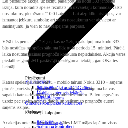
Lai piedalītos akcijā, uz īsziņu pakalpojuma kodu 333 jānosūta
īsziņa, kurā norādīts spēles rezultāts un uzvarētāju komandas valsts
nosaukums, piemēram: "10 0 Latvija". Lai aizpildītu atstarpes, var
izmantot jebkuru simbolu; arī valsts nosaukumu var aizvietot ar
saīsinājumu, ja vien to nav iespējams pārprast.
Vērā tiks ņemtas tās īsziņas, kas uz īsziņu pakalpojuma kodu 333
būs nosūtītas no spēles sākuma līdz trešā perioda 15. minūtei. Pārējā
laikā nosūtītās īsziņas prognožu konkursā nepiedalīsies. Akcijā varēs
piedalīties gan LMT pastāvīgā pieslēguma lietotāji, gan OKartes
lietotāji.
Pieslēgumi
Visi televizori
Katras spēles galveno balvu – mobilo tālruni Nokia 3310 – saņems
Samsung
Internets mājai ar 4G/5G rūteri
pirmās pareizās prognozes autors. Vērtīgas pārsteiguma balvas
LG
Mobilais internets iekārtās
sagaida katras desmitās pareizās atbildes autoru. Balvu ieguvējus
Xiaomi
IoT pieslēgums
uzreiz pēc spēles noteiks dators un veiksmīgo prognožu autori
TCL
Ģimenes komplekta kalkulators
saņems īsziņas.
Piederumi
Saistītie pakalpojumi
Konsoles
Interneta sargs
Ar akcijas noteikumiem var iepazīties LMT mājas lapā un visos
Spēles un kontrolieri
Tehniskie darbi