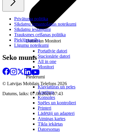
Privātuma politika
Sīkdatņu izmantošanas noteikumi
Sīkdatņu iestatījumi
Trauksmes celšanas politika
Piekļūstamība
Datori un Monitori
Līgumu noteikumi
Portatīvie datori
Stacionārie datori
Seko mums
All in one
Monitori
Piederumi
© Latvijas Mobilais Telefons
2026
Klaviatūras un peles
Austiņas
Datums, laiks: 07.08.2026 07:43
Konsoles
Spēles un kontrolieri
Printeri
Lādētāji un adapteri
Atmiņas kartes
Tīkla iekārtas
Datorsomas