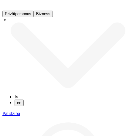
Privātpersonas
Bizness
lv
lv
en
Palīdzība