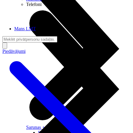
Telefoni
Mans LMT
Piedāvājumi
Sarunas + Internets
Brīvība + Neatkarība