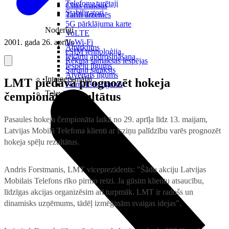
Telefonu turētaji
Citas maksas
Stabilizatori
Tarifi ārzemēs
5G pārklājuma karte
Noderīgi
VoLTE
2001. gada 26. aprīlis
VoWi-Fi
Atpirkums
eSIM tehnoloģija
Iekārtu apdrošināšana
Rēķina samaksas iespējas
Iespēju līgums
Sarunu saraksts
Atvērtais līgums
Internets mājai
LMT piedāvā prognozēt hokeja
Nomaksas līgums
Televizori
čempionāta rezultātus
Pasaules hokeja čempionāta laikā no 29. aprīļa līdz 13. maijam,
Latvijas Mobilā Telefona klienti ar īsziņu palīdzību varēs prognozēt
hokeja spēļu rezultātus.
Andris Forstmanis, LMT viceprezidents: "Šādu akciju Latvijas
Mobilais Telefons rīko pirmo reizi. Ja gūsim klientu atsaucību,
līdzīgas akcijas organizēsim arī turpmāk. LMT ir radošs un
dinamisks uzņēmums, tādēļ izmēģinām svaigas idejas".