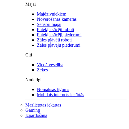
Mājai
Mājdzīvniekiem
Novērošanas kameras
Sensori mājai
Putekļu sūcēji roboti
Putekļu sūcēji piederumi
Zāles pļāvēji roboti
Zāles pļāvēju piederumi
Citi
Viedā veselība
Zeķes
Noderīgi
Nomaksas līgums
Mobilais internets iekārtās
Mazlietotas iekārtas
Gaming
Izpārdošana