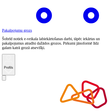
Pakalpojumu grozs
Šobrīd notiek e-veikala labiekārtošanas darbi, tāpēc iekārtas un
pakalpojumus atradīsi dažādos grozos. Pirkumi jānoformē līdz
galam katrā grozā atsevišķi.
Profils