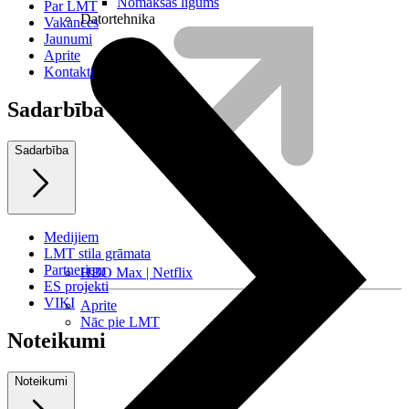
Nomaksas līgums
Par LMT
Datortehnika
Vakances
Jaunumi
Aprite
Kontakti
Sadarbība
Sadarbība
Medijiem
LMT stila grāmata
Partneriem
HBO Max | Netflix
ES projekti
VIKI
Aprite
Nāc pie LMT
Noteikumi
Noteikumi