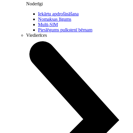
Noderīgi
Iekārtu apdrošināšana
Nomaksas līgums
Multi-SIM
Pieslēgums pulkstenī bērnam
Viedierīces