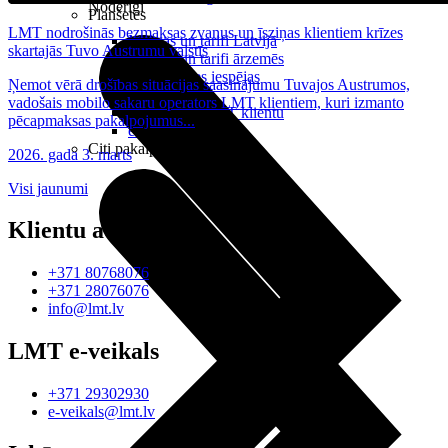
Noderīgi
Planšetes
LMT nodrošinās bezmaksas zvanus un īsziņas klientiem krīzes
Maksas un tarifi Latvijā
skartajās Tuvo Austrumu valstīs
Maksas un tarifi ārzemēs
LMT Kartes iespējas
Ņemot vērā drošības situācijas saasinājumu Tuvajos Austrumos,
Kur nopirkt
vadošais mobilo sakaru operators LMT klientiem, kuri izmanto
Kā kļūt par LMT klientu
pēcapmaksas pakalpojumus...
eSIM tehnoloģija
Citi pakalpojumi
2026. gada 3. marts
Visi jaunumi
Klientu atbalsts
+371 80768076
+371 28076076
info@lmt.lv
LMT e-veikals
+371 29302930
e-veikals@lmt.lv