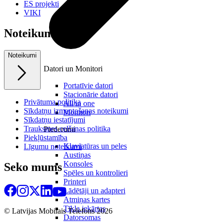
ES projekti
VIKI
Noteikumi
Noteikumi
Datori un Monitori
Portatīvie datori
Stacionārie datori
Privātuma politika
All in one
Sīkdatņu izmantošanas noteikumi
Monitori
Sīkdatņu iestatījumi
Trauksmes celšanas politika
Piederumi
Piekļūstamība
Klaviatūras un peles
Līgumu noteikumi
Austiņas
Konsoles
Seko mums
Spēles un kontrolieri
Printeri
Lādētāji un adapteri
Atmiņas kartes
Tīkla iekārtas
© Latvijas Mobilais Telefons
2026
Datorsomas