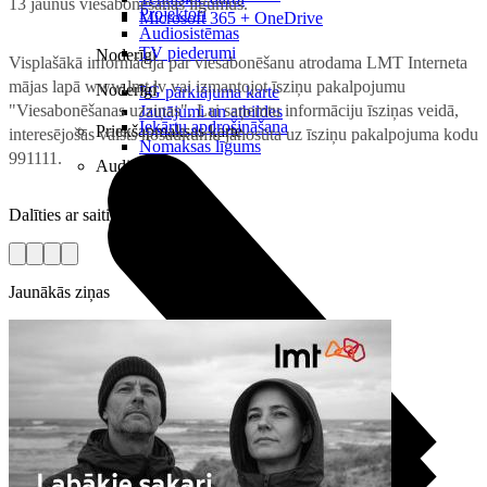
13 jaunus viesabonēšanas līgumus.
Projektori
Microsoft 365 + OneDrive
Audiosistēmas
TV piederumi
Noderīgi
Visplašākā informācija par viesabonēšanu atrodama LMT Interneta
mājas lapā www.lmt.lv vai izmantojot īsziņu pakalpojumu
Noderīgi
5G pārklājuma karte
"Viesabonēšanas uzziņas". Lai saņemtu informāciju īsziņas veidā,
Jautājumi un atbildes
Iekārtu apdrošināšana
Priekšapmaksas karte
interesējošās valsts nosaukumu jānosūta uz īsziņu pakalpojuma kodu
Nomaksas līgums
991111.
Audio
Dalīties ar saiti
Jaunākās ziņas