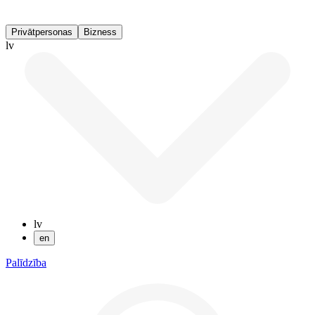
Privātpersonas
Bizness
lv
lv
en
Palīdzība