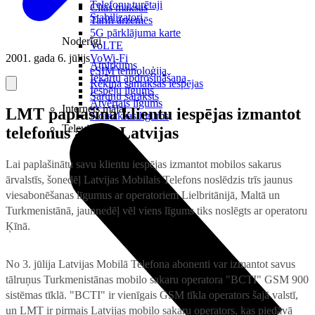
Telefonu turētaji
Citas maksas
Stabilizatori
Tarifi ārzemēs
5G pārklājuma karte
Noderīgi
VoLTE
2001. gada 6. jūlijs
VoWi-Fi
Atpirkums
eSIM tehnoloģija
Iekārtu apdrošināšana
Rēķina samaksas iespējas
Iespēju līgums
Sarunu saraksts
Atvērtais līgums
Internets mājai
LMT paplašina klientu iespējas izmantot
Nomaksas līgums
Televizori
telefonus ārpus Latvijas
Lai paplašinātu savu klientu iespējas izmantot mobilos sakarus
ārvalstīs, šonedēļ Latvijas Mobilais Telefons noslēdzis trīs jaunus
viesabonēšanas līgumus ar operatoriem Lielbritānijā, Maltā un
Turkmenistānā, jaunnedēļ vēl viens līgums tiks noslēgts ar operatoru
Ķīnā.
No 3. jūlija Latvijas Mobilā Telefona abonenti var izmantot savus
tālruņus Turkmenistānas mobilo sakaru operatora "BCTI" GSM 900
sistēmas tīklā. "BCTI" ir vienīgais GSM tīkla operators šajā valstī,
un LMT ir pirmais Latvijas mobilo sakaru operators, kas piedāvā