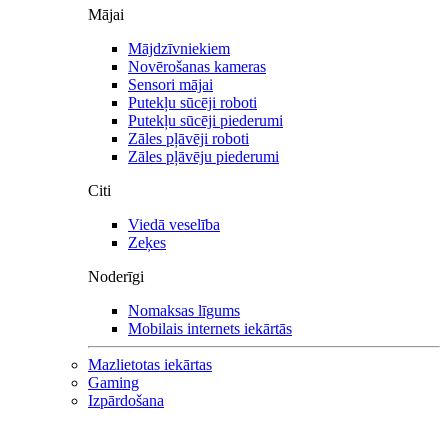
Mājai
Mājdzīvniekiem
Novērošanas kameras
Sensori mājai
Putekļu sūcēji roboti
Putekļu sūcēji piederumi
Zāles pļāvēji roboti
Zāles pļāvēju piederumi
Citi
Viedā veselība
Zeķes
Noderīgi
Nomaksas līgums
Mobilais internets iekārtās
Mazlietotas iekārtas
Gaming
Izpārdošana