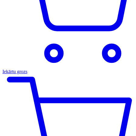
Iekārtu grozs