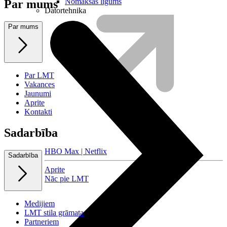
Nomaksas līgums
Par mums
Datortehnika
Par mums
Par LMT
Vakances
Jaunumi
Aprite
Kontakti
Sadarbība
HBO Max | Netflix
Sadarbība
Aprite
Nāc pie LMT
Medijiem
LMT stila grāmata
Partneriem