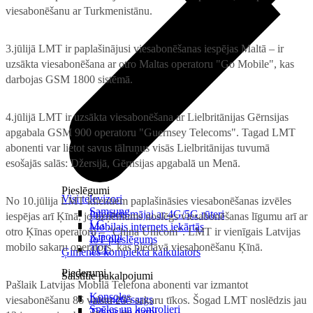
viesabonēšanu ar Turkmenistānu.
3.jūlijā LMT ir paplašinājusi viesabonēšanas iespējas Maltā – ir
uzsākta viesabonēšana ar otro Maltas operatoru "Go Mobile", kas
darbojas GSM 1800 sistēmā.
4.jūlijā LMT ir uzsākta viesabonēšana ar Lielbritānijas Gērnsijas
apgabala GSM 900 operatoru "Guernsey Telecoms". Tagad LMT
abonenti var lietot savus tālruņus visās Lielbritānijas tuvumā
esošajās salās: Džersijā, Gērnsijas apgabalā un Menā.
Pieslēgumi
Visi televizori
No 10.jūlija LMT klientiem paplašināsies viesabonēšanas izvēles
Samsung
Internets mājai ar 4G/5G rūteri
iespējas arī Ķīnā, jo uzņēmums noslēgs viesabonēšanas līgumu arī ar
LG
Mobilais internets iekārtās
otro Ķīnas operatoru – "China Unicom". LMT ir vienīgais Latvijas
Xiaomi
IoT pieslēgums
mobilo sakaru operators, kas piedāvā viesabonēšanu Ķīnā.
TCL
Ģimenes komplekta kalkulators
Piederumi
Saistītie pakalpojumi
Pašlaik Latvijas Mobilā Telefona abonenti var izmantot
Konsoles
Interneta sargs
viesabonēšanu 86 valstu 235 sakaru tīkos. Šogad LMT noslēdzis jau
Spēles un kontrolieri
Tehniskie darbi