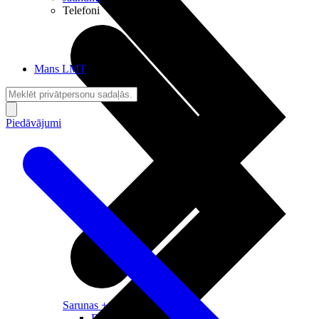
Telefoni
Mans LMT
Piedāvājumi
Sarunas + Internets
Brīvība + Neatkarība