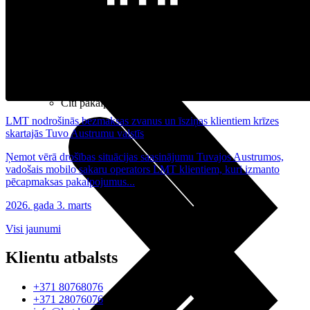
Noderīgi
Planšetes
Maksas un tarifi Latvijā
Maksas un tarifi ārzemēs
LMT Kartes iespējas
Kur nopirkt
Kā kļūt par LMT klientu
eSIM tehnoloģija
Citi pakalpojumi
LMT nodrošinās bezmaksas zvanus un īsziņas klientiem krīzes
skartajās Tuvo Austrumu valstīs
Ņemot vērā drošības situācijas saasinājumu Tuvajos Austrumos,
vadošais mobilo sakaru operators LMT klientiem, kuri izmanto
pēcapmaksas pakalpojumus...
2026. gada 3. marts
Visi jaunumi
Klientu atbalsts
+371 80768076
+371 28076076