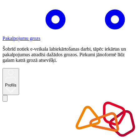
Pakalpojumu grozs
Šobrīd notiek e-veikala labiekārtošanas darbi, tāpēc iekārtas un
pakalpojumus atradīsi dažādos grozos. Pirkumi jānoformē līdz
galam katrā grozā atsevišķi.
Profils