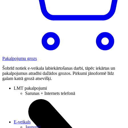
Pakalpojumu grozs
Šobrīd notiek e-veikala labiekārtošanas darbi, tāpēc iekārtas un
pakalpojumus atradīsi dažādos grozos. Pirkumi jānoformē līdz
galam katrā grozā atsevišķi.
LMT pakalpojumi
Sarunas + Internets telefonā
E-veikals
Jaunumi