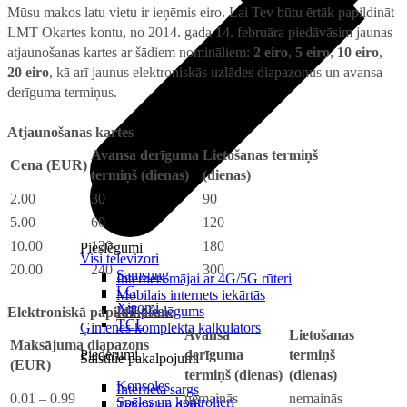
Mūsu makos latu vietu ir ieņēmis eiro. Lai Tev būtu ērtāk papildināt
LMT Okartes kontu, no 2014. gada 14. februāra piedāvāsim jaunas
atjaunošanas kartes ar šādiem nomināliem:
2 eiro
,
5 eiro
,
10 eiro
,
20 eiro
, kā arī jaunus elektroniskās uzlādes diapazonus un avansa
derīguma termiņus.
Atjaunošanas kartes
Avansa derīguma
Lietošanas termiņš
Cena (EUR)
termiņš (dienas)
(dienas)
2.00
30
90
5.00
60
120
10.00
120
180
Pieslēgumi
Visi televizori
20.00
240
300
Samsung
Internets mājai ar 4G/5G rūteri
LG
Mobilais internets iekārtās
Xiaomi
IoT pieslēgums
Elektroniskā papildināšana
TCL
Ģimenes komplekta kalkulators
Avansa
Lietošanas
Maksājuma diapazons
derīguma
termiņš
Piederumi
Saistītie pakalpojumi
(EUR)
termiņš (dienas)
(dienas)
Konsoles
Interneta sargs
0.01 – 0.99
nemainās
nemainās
Spēles un kontrolieri
Tehniskie darbi