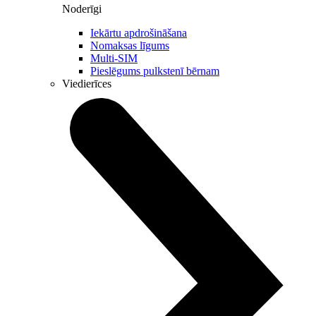
Noderīgi
Iekārtu apdrošināšana
Nomaksas līgums
Multi-SIM
Pieslēgums pulkstenī bērnam
Viedierīces