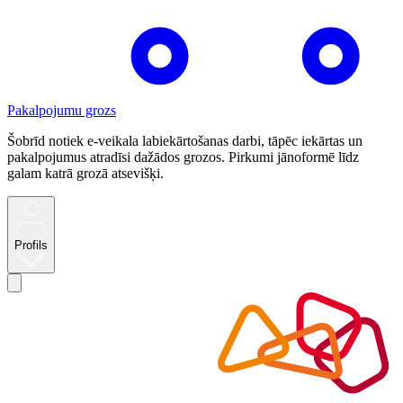
Pakalpojumu grozs
Šobrīd notiek e-veikala labiekārtošanas darbi, tāpēc iekārtas un
pakalpojumus atradīsi dažādos grozos. Pirkumi jānoformē līdz
galam katrā grozā atsevišķi.
Profils