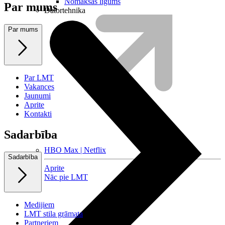
Nomaksas līgums
Par mums
Datortehnika
Par mums
Par LMT
Vakances
Jaunumi
Aprite
Kontakti
Sadarbība
HBO Max | Netflix
Sadarbība
Aprite
Nāc pie LMT
Medijiem
LMT stila grāmata
Partneriem