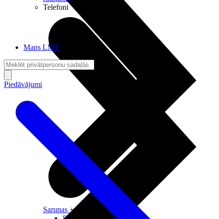
Telefoni
Mans LMT
Piedāvājumi
Sarunas + Internets
Brīvība + Neatkarība