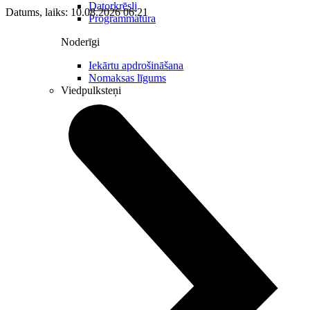
Datorkrēsli
Datums, laiks: 10.08.2026 06:21
Programmatūra
Noderīgi
Iekārtu apdrošināšana
Nomaksas līgums
Viedpulksteņi