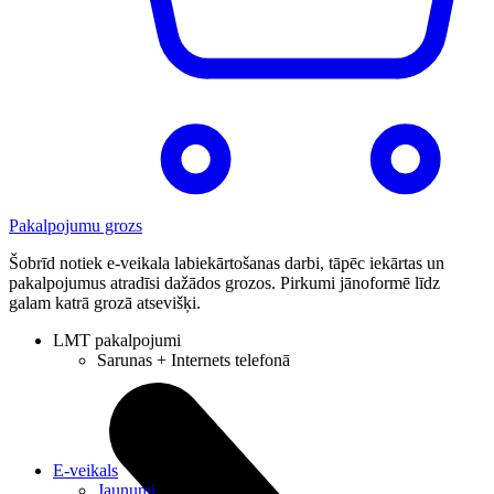
Pakalpojumu grozs
Šobrīd notiek e-veikala labiekārtošanas darbi, tāpēc iekārtas un
pakalpojumus atradīsi dažādos grozos. Pirkumi jānoformē līdz
galam katrā grozā atsevišķi.
LMT pakalpojumi
Sarunas + Internets telefonā
E-veikals
Jaunumi