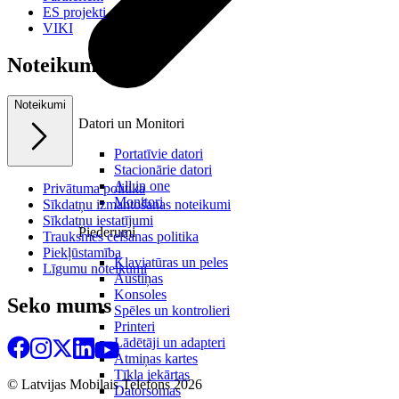
ES projekti
VIKI
Noteikumi
Noteikumi
Datori un Monitori
Portatīvie datori
Stacionārie datori
All in one
Privātuma politika
Monitori
Sīkdatņu izmantošanas noteikumi
Sīkdatņu iestatījumi
Piederumi
Trauksmes celšanas politika
Piekļūstamība
Klaviatūras un peles
Līgumu noteikumi
Austiņas
Konsoles
Seko mums
Spēles un kontrolieri
Printeri
Lādētāji un adapteri
Atmiņas kartes
Tīkla iekārtas
© Latvijas Mobilais Telefons
2026
Datorsomas