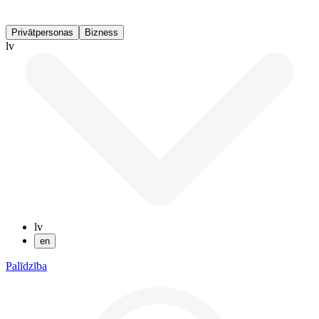
Privātpersonas
Bizness
lv
lv
en
Palīdzība