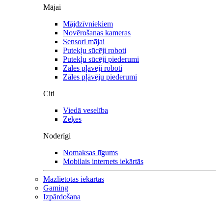
Mājai
Mājdzīvniekiem
Novērošanas kameras
Sensori mājai
Putekļu sūcēji roboti
Putekļu sūcēji piederumi
Zāles pļāvēji roboti
Zāles pļāvēju piederumi
Citi
Viedā veselība
Zeķes
Noderīgi
Nomaksas līgums
Mobilais internets iekārtās
Mazlietotas iekārtas
Gaming
Izpārdošana