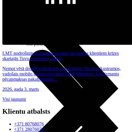
Noderīgi
Planšetes
Maksas un tarifi Latvijā
Maksas un tarifi ārzemēs
LMT Kartes iespējas
Kur nopirkt
Kā kļūt par LMT klientu
eSIM tehnoloģija
Citi pakalpojumi
LMT nodrošinās bezmaksas zvanus un īsziņas klientiem krīzes
skartajās Tuvo Austrumu valstīs
Ņemot vērā drošības situācijas saasinājumu Tuvajos Austrumos,
vadošais mobilo sakaru operators LMT klientiem, kuri izmanto
pēcapmaksas pakalpojumus...
2026. gada 3. marts
Visi jaunumi
Klientu atbalsts
+371 80768076
+371 28076076