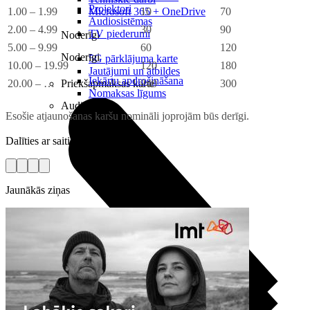
Projektori
1.00 – 1.99
10
70
Microsoft 365 + OneDrive
Audiosistēmas
2.00 – 4.99
30
90
TV piederumi
Noderīgi
5.00 – 9.99
60
120
Noderīgi
5G pārklājuma karte
10.00 – 19.99
120
180
Jautājumi un atbildes
Iekārtu apdrošināšana
20.00 – …
240
300
Priekšapmaksas karte
Nomaksas līgums
Audio
Esošie atjaunošanas karšu nomināli joprojām būs derīgi.
Dalīties ar saiti
Jaunākās ziņas