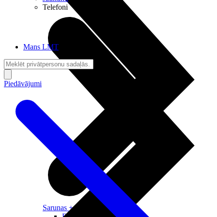
Telefoni
Mans LMT
Piedāvājumi
Sarunas + Internets
Brīvība + Neatkarība