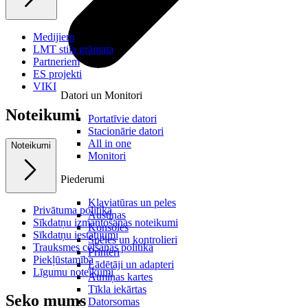
Medijiem
LMT stila grāmata
Partneriem
ES projekti
VIKI
Datori un Monitori
Noteikumi
Portatīvie datori
Stacionārie datori
All in one
Noteikumi
Monitori
Piederumi
Klaviatūras un peles
Privātuma politika
Austiņas
Sīkdatņu izmantošanas noteikumi
Konsoles
Sīkdatņu iestatījumi
Spēles un kontrolieri
Trauksmes celšanas politika
Printeri
Piekļūstamība
Lādētāji un adapteri
Līgumu noteikumi
Atmiņas kartes
Tīkla iekārtas
Seko mums
Datorsomas