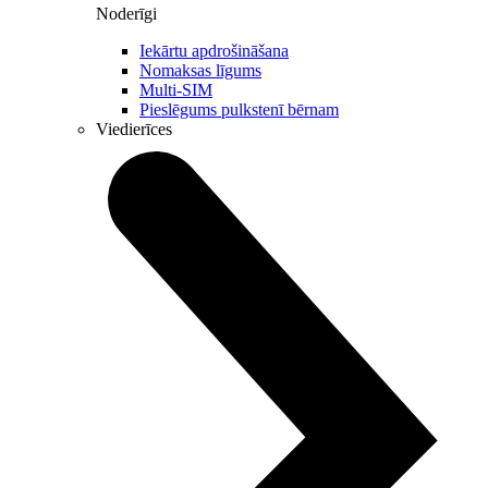
Noderīgi
Iekārtu apdrošināšana
Nomaksas līgums
Multi-SIM
Pieslēgums pulkstenī bērnam
Viedierīces