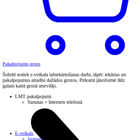
Pakalpojumu grozs
Šobrīd notiek e-veikala labiekārtošanas darbi, tāpēc iekārtas un
pakalpojumus atradīsi dažādos grozos. Pirkumi jānoformē līdz
galam katrā grozā atsevišķi.
LMT pakalpojumi
Sarunas + Internets telefonā
E-veikals
Jaunumi