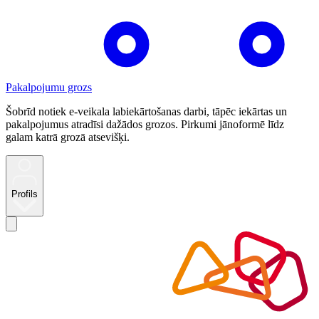
Pakalpojumu grozs
Šobrīd notiek e-veikala labiekārtošanas darbi, tāpēc iekārtas un
pakalpojumus atradīsi dažādos grozos. Pirkumi jānoformē līdz
galam katrā grozā atsevišķi.
Profils