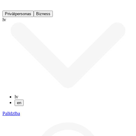
Privātpersonas
Bizness
lv
lv
en
Palīdzība