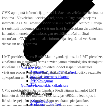
CVK apkopotā informācija pirms 11. Saeimas vēlēšanām liecina, ka
kopumā 150 vēlēšanu iecirkņos reģionos un Rīgā nav pieejams
internets. Ar LMT atbalstu šobrīd visi 950 vēlēšanu iecirkņi Latvijā
ir saņēmuši modemus, kas vēlēšanu laikā ļaus iecirkņu darbiniekiem
izmantot internetu bez maksas gan rezultātu drošai un ātrai
nosūtīšanai CVK, gan aktuālās informācijas iegūšanai vēlēšanu
dienas un nakts garumā.
LMT prezidents Juris Binde
Man ir gandarījums, ka LMT pieredze,
zināšanas un ieguldītais darbs aizvien jaunu tehnoloģisko risinājumu
Pieslēgumi
ieviešanā Latvijā ir augstu novērtēti, dodot iespēju iesaistīties
Visi televizori
Samsung
vēlēšanu procesā un nodrošināt ātrāku, ērtāku un drošāku rezultātu
Internets mājai ar 4G/5G rūteri
LG
Mobilais internets iekārtās
apkopošanu un nodošanu CVK.
Xiaomi
IoT pieslēgums
TCL
Ģimenes komplekta kalkulators
CVK priekšsēdētājs Arnis Cimdars
Piedāvājums izmantot LMT
Piederumi
Saistītie pakalpojumi
internetu datorā bez maksas visos Latvijas vēlēšanu iecirkņos ir
Konsoles
lieliska iespēja, kā padarīt vēlēšanu rezultātus pieejamākus
Interneta sargs
Spēles un kontrolieri
Tehniskie darbi
vēlētājiem un veicināt uzticēšanos vēlēšanu rezultātiem, jo