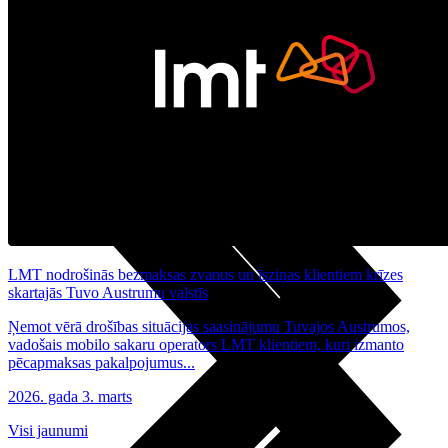
Noderīgi
Planšetes
Maksas un tarifi Latvijā
Maksas un tarifi ārzemēs
LMT Kartes iespējas
Kur nopirkt
Kā kļūt par LMT klientu
eSIM tehnoloģija
Citi pakalpojumi
LMT nodrošinās bezmaksas zvanus un īsziņas klientiem krīzes
skartajās Tuvo Austrumu valstīs
Ņemot vērā drošības situācijas saasinājumu Tuvajos Austrumos,
vadošais mobilo sakaru operators LMT klientiem, kuri izmanto
pēcapmaksas pakalpojumus...
2026. gada 3. marts
Visi jaunumi