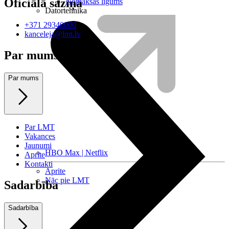
Oficiālā saziņa
Nomaksas līgums
Datortehnika
+371 29340000
kanceleja@lmt.lv
Par mums
Par mums
Par LMT
Vakances
Jaunumi
HBO Max | Netflix
Aprite
Kontakti
Aprite
Nāc pie LMT
Sadarbība
Sadarbība