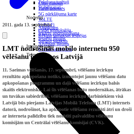
Telefonu turētaji
Citas maksas
Stabilizatori
Tarifi ārzemēs
5G pārklājuma karte
Noderīgi
VoLTE
2011. gada 13. septembris
VoWi-Fi
Atpirkums
eSIM tehnoloģija
Iekārtu apdrošināšana
Rēķina samaksas iespējas
Iespēju līgums
Sarunu saraksts
Atvērtais līgums
Internets mājai
LMT nodrošinās mobilo internetu 950
Nomaksas līgums
Televizori
vēlēšanu iecirkņos Latvijā
11. Saeimas vēlēšanās, 17. septembrī, vēlēšanu iecirkņu
rezultātu apkopošana notiks, izmantojot jaunu vēlēšanu datu
apkopošanas programmu un daļā vēlēšanu iecirkņu balsis
skaitīs elektroniski.. Lai šīs vēlēšanas būtu modernākas, ātrākas
un tuvākas sabiedrībai, vēlēšanu iecirkņu darbiniekiem visā
Latvijā būs pieejams Latvijas Mobilā Telefona (LMT) internets
datorā, nodrošinot, ka apkopotie vēlēšanu rezultāti ātri un droši
ar interneta palīdzību tiek nosūtīti pašvaldību vēlēšanu
komisijām un Centrālai vēlēšanu komisijai (CVK).