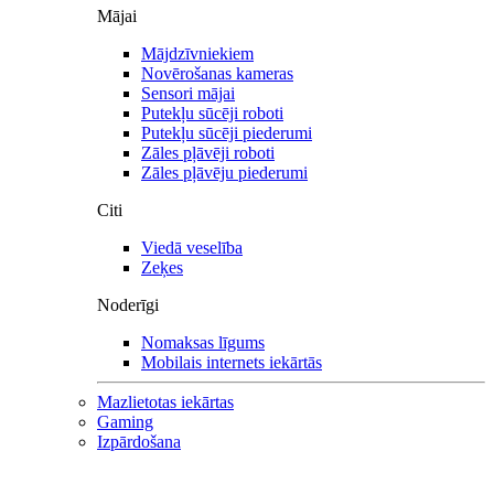
Mājai
Mājdzīvniekiem
Novērošanas kameras
Sensori mājai
Putekļu sūcēji roboti
Putekļu sūcēji piederumi
Zāles pļāvēji roboti
Zāles pļāvēju piederumi
Citi
Viedā veselība
Zeķes
Noderīgi
Nomaksas līgums
Mobilais internets iekārtās
Mazlietotas iekārtas
Gaming
Izpārdošana