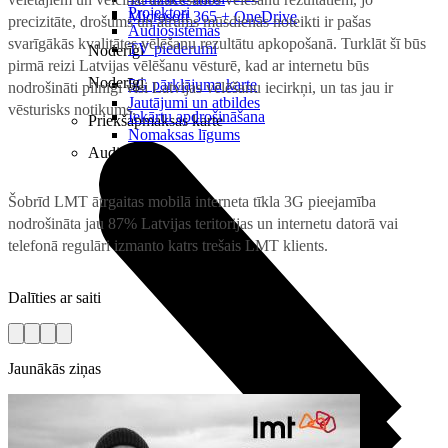
Projektori
Microsoft 365 + OneDrive
precizitāte, drošums un ātrums mūsdienās noteikti ir pašas
Audiosistēmas
svarīgākās kvalitātes vēlēšanu rezultātu apkopošanā. Turklāt šī būs
TV piederumi
Noderīgi
pirmā reizi Latvijas vēlēšanu vēsturē, kad ar internetu būs
Noderīgi
5G pārklājuma karte
nodrošināti pilnīgi visi Latvijas vēlēšanu iecirkņi, un tas jau ir
Jautājumi un atbildes
vēsturisks notikums.
Iekārtu apdrošināšana
Priekšapmaksas karte
Nomaksas līgums
Audio
Šobrīd LMT ātrgaitas mobilā interneta tīkla 3G pieejamība
nodrošināta jau 87% Latvijas teritorijas un internetu datorā vai
telefonā regulāri izmanto katrs trešais LMT klients.
Dalīties ar saiti
Jaunākās ziņas