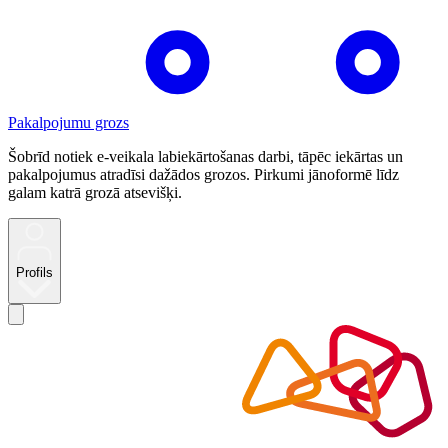
Pakalpojumu grozs
Šobrīd notiek e-veikala labiekārtošanas darbi, tāpēc iekārtas un
pakalpojumus atradīsi dažādos grozos. Pirkumi jānoformē līdz
galam katrā grozā atsevišķi.
Profils