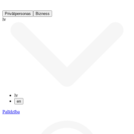
Privātpersonas
Bizness
lv
lv
en
Palīdzība