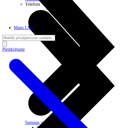
Telefoni
Mans LMT
Piedāvājumi
Sarunas + Internets
Brīvība + Neatkarība