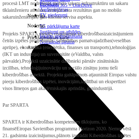
procesā LMT nodrošinās mobilo sakaru infrastruktūru un sakaru
Projektori
Microsoft 365 + OneDrive
Audiosistēmas
tīklainženieru atbalstu, vērtējot testa rezultātus gan no mobilo
TV piederumi
Noderīgi
sakaruinženierijas, gan klientu servisa aspekta.
Noderīgi
5G pārklājuma karte
Jautājumi un atbildes
Projekts SPARTA meklēs risinājumus kiberdrošībasizaicinājumiem
Iekārtu apdrošināšana
Priekšapmaksas karte
četrās izpētes programmās: sabiedrības pamatvajadzības(veselības
Nomaksas līgums
aprūpe), ekonomika (enerģētika, finanses un transports),tehnoloģijas
Audio
(IKT un industrija) un suverenitāte (eValdība, valsts
pārvalde).Projektā uzaicinātie dalībnieki pārstāv zinātniskās
izcilības, tehnoloģijuinovāciju un sociālo zinātņu jomu tieši
kiberdrošības aspektā. Projekta gaitāplānots atjaunināt Eiropas valstu
pieeju kiberdrošības izpētei, inovācijām,izglītībai un ekspertīzei
visos līmeņos gan akadēmiskajās aprindās, ganindustrijā.
Par SPARTA
SPARTA ir Kiberdrošības kompetences tīklojums, ko
finansēEiropas Savienības programma Horizon 2020. Ņemot vērā
21. gadsimta izaicinājumus,plānots izstrādāt Kiberdrošības izpētes