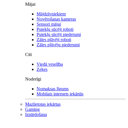
Mājai
Mājdzīvniekiem
Novērošanas kameras
Sensori mājai
Putekļu sūcēji roboti
Putekļu sūcēji piederumi
Zāles pļāvēji roboti
Zāles pļāvēju piederumi
Citi
Viedā veselība
Zeķes
Noderīgi
Nomaksas līgums
Mobilais internets iekārtās
Mazlietotas iekārtas
Gaming
Izpārdošana