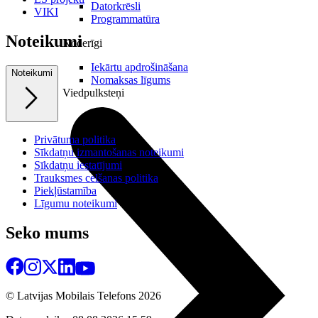
Datorkrēsli
VIKI
Programmatūra
Noteikumi
Noderīgi
Iekārtu apdrošināšana
Noteikumi
Nomaksas līgums
Viedpulksteņi
Privātuma politika
Sīkdatņu izmantošanas noteikumi
Sīkdatņu iestatījumi
Trauksmes celšanas politika
Piekļūstamība
Līgumu noteikumi
Seko mums
© Latvijas Mobilais Telefons
2026