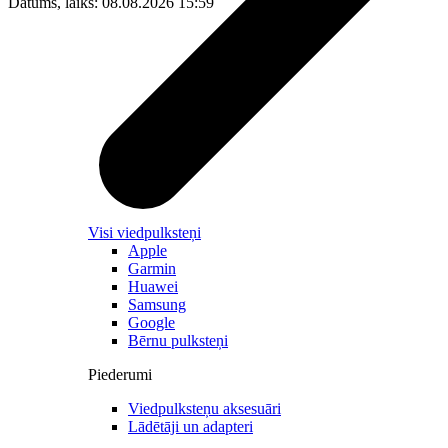
Datums, laiks: 08.08.2026 15:59
Visi viedpulksteņi
Apple
Garmin
Huawei
Samsung
Google
Bērnu pulksteņi
Piederumi
Viedpulksteņu aksesuāri
Lādētāji un adapteri