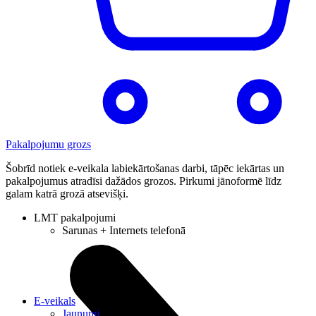
Pakalpojumu grozs
Šobrīd notiek e-veikala labiekārtošanas darbi, tāpēc iekārtas un
pakalpojumus atradīsi dažādos grozos. Pirkumi jānoformē līdz
galam katrā grozā atsevišķi.
LMT pakalpojumi
Sarunas + Internets telefonā
E-veikals
Jaunumi