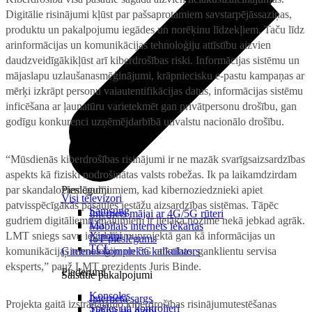
Digitālie risinājumi kļūst par pašsaprotamiem savstarpējāssaziņas,
produktu un pakalpojumu iegādes un norēķinu līdzekļiem. Taču līdz
arinformācijas un komunikācijas tehnoloģiju attīstību aizvien
daudzveidīgākikļūst arī kiberdrošības riski. Informācijas sistēmu un
mājaslapu uzlaušanasmēģinājumi, krāpniecisku e-pastu kampaņas ar
mērķi izkrāpt personu vaiautentifikācijas datus, informācijas sistēmu
inficēšana ar ļaunatūru varietekmēt gan privātpersonu drošību, gan
godīgu konkurenci uzņēmējdarbībā unvalstu nacionālo drošību.
“Mūsdienās kiberdrošības risinājumi ir ne mazāk svarīgsaizsardzības
aspekts kā fiziski nodrošinātas valsts robežas. Ik pa laikamdzirdam
par skandaloziem gadījumiem, kad kibernoziedznieki apiet
Pieslēgumi
Visi televizori
patvisspēcīgākās pasaules iestāžu aizsardzības sistēmas. Tāpēc
Samsung
Internets mājai ar 4G/5G rūteri
gudriem digitāliemrisinājumiem ir lielāka nozīme nekā jebkad agrāk.
LG
Mobilais internets iekārtās
LMT sniegs savu ieguldījumuprojektā gan kā informācijas un
Xiaomi
IoT pieslēgums
TCL
komunikācijas tehnoloģiju un 5G attīstības, ganklientu servisa
Ģimenes komplekta kalkulators
eksperts,” pauž LMT prezidents Juris Binde.
Piederumi
Saistītie pakalpojumi
Konsoles
Interneta sargs
Projekta gaitā izstrādājamo kiberdrošības risinājumutestēšanas
Spēles un kontrolieri
Tehniskie darbi