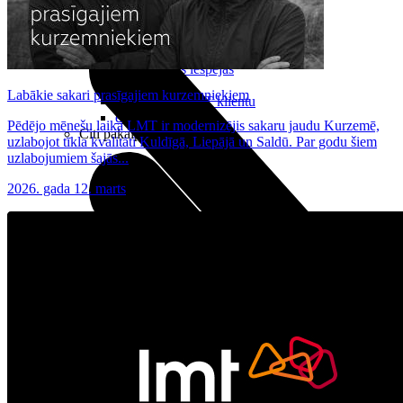
Noderīgi
Planšetes
Maksas un tarifi Latvijā
Maksas un tarifi ārzemēs
LMT Kartes iespējas
Kur nopirkt
Labākie sakari prasīgajiem kurzemniekiem
Kā kļūt par LMT klientu
eSIM tehnoloģija
Pēdējo mēnešu laikā LMT ir modernizējis sakaru jaudu Kurzemē,
Citi pakalpojumi
uzlabojot tīkla kvalitāti Kuldīgā, Liepājā un Saldū. Par godu šiem
uzlabojumiem šajās...
2026. gada 12. marts