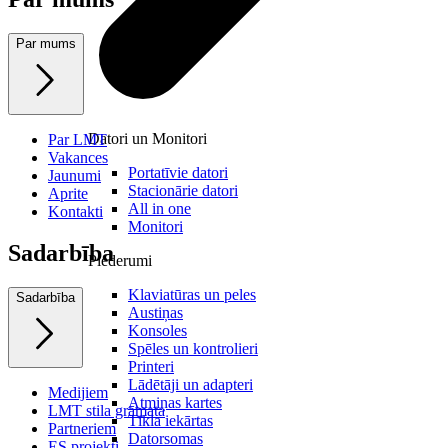
Par mums
Datori un Monitori
Par LMT
Vakances
Portatīvie datori
Jaunumi
Stacionārie datori
Aprite
All in one
Kontakti
Monitori
Sadarbība
Piederumi
Klaviatūras un peles
Sadarbība
Austiņas
Konsoles
Spēles un kontrolieri
Printeri
Lādētāji un adapteri
Medijiem
Atmiņas kartes
LMT stila grāmata
Tīkla iekārtas
Partneriem
Datorsomas
ES projekti