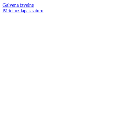
Galvenā izvēlne
Pāriet uz lapas saturu