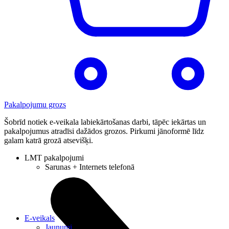
Pakalpojumu grozs
Šobrīd notiek e-veikala labiekārtošanas darbi, tāpēc iekārtas un
pakalpojumus atradīsi dažādos grozos. Pirkumi jānoformē līdz
galam katrā grozā atsevišķi.
LMT pakalpojumi
Sarunas + Internets telefonā
E-veikals
Jaunumi