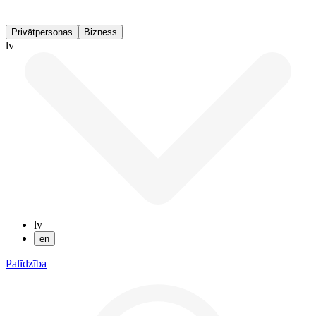
Privātpersonas
Bizness
lv
lv
en
Palīdzība