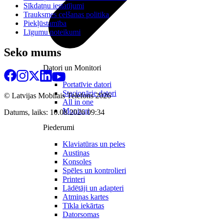
Sīkdatņu iestatījumi
Trauksmes celšanas politika
Piekļūstamība
Līgumu noteikumi
Seko mums
Datori un Monitori
Portatīvie datori
Stacionārie datori
© Latvijas Mobilais Telefons
2026
All in one
Monitori
Datums, laiks: 10.08.2026 09:34
Piederumi
Klaviatūras un peles
Austiņas
Konsoles
Spēles un kontrolieri
Printeri
Lādētāji un adapteri
Atmiņas kartes
Tīkla iekārtas
Datorsomas