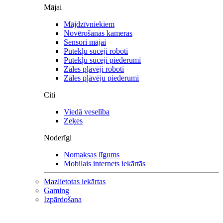
Mājai
Mājdzīvniekiem
Novērošanas kameras
Sensori mājai
Putekļu sūcēji roboti
Putekļu sūcēji piederumi
Zāles pļāvēji roboti
Zāles pļāvēju piederumi
Citi
Viedā veselība
Zeķes
Noderīgi
Nomaksas līgums
Mobilais internets iekārtās
Mazlietotas iekārtas
Gaming
Izpārdošana