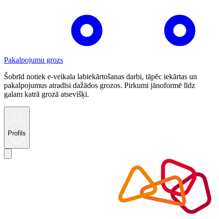
Pakalpojumu grozs
Šobrīd notiek e-veikala labiekārtošanas darbi, tāpēc iekārtas un
pakalpojumus atradīsi dažādos grozos. Pirkumi jānoformē līdz
galam katrā grozā atsevišķi.
Profils