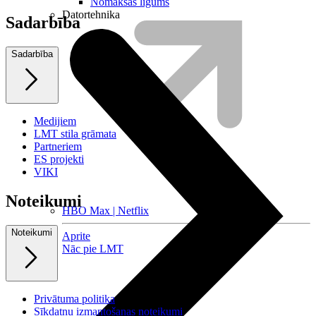
Nomaksas līgums
Datortehnika
Sadarbība
Sadarbība
Medijiem
LMT stila grāmata
Partneriem
ES projekti
VIKI
Noteikumi
HBO Max | Netflix
Noteikumi
Aprite
Nāc pie LMT
Privātuma politika
Sīkdatņu izmantošanas noteikumi