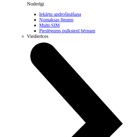
Noderīgi
Iekārtu apdrošināšana
Nomaksas līgums
Multi-SIM
Pieslēgums pulkstenī bērnam
Viedierīces