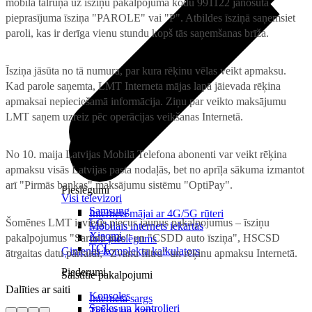
mobilā tālruņa uz īsziņu pakalpojuma kodu 991122 jānosūta
pieprasījuma īsziņa "PAROLE" vai "P". Atbildes īsziņā saņemsiet
paroli, kas ir derīga vienu stundu kopš tās saņemšanas brīža.
Īsziņa jāsūta no tā numura, par kura rēķinu vēlas veikt apmaksu.
Kad parole saņemta, LMT Interneta mājas lapā jāievada rēķina
apmaksai nepieciešamā informācija. Ziņu par veikto maksājumu
LMT saņem uzreiz pēc operācijas veikšanas Internetā.
No 10. maija Latvijas Mobilā Telefona abonenti var veikt rēķina
apmaksu visās Latvijas pasta nodaļās, bet no aprīļa sākuma izmantot
arī "Pirmās bankas" maksājumu sistēmu "OptiPay".
Pieslēgumi
Visi televizori
Samsung
Internets mājai ar 4G/5G rūteri
Šomēnes LMT ieviesis piecus jaunus pakalpojumus – īsziņu
LG
Mobilais internets iekārtās
Xiaomi
pakalpojumus "Sarunu info" un "CSDD auto īsziņa", HSCSD
IoT pieslēgums
TCL
Ģimenes komplekta kalkulators
ātrgaitas datu pārraidi, "Zvanu filtru" un rēķinu apmaksu Internetā.
Piederumi
Saistītie pakalpojumi
Dalīties ar saiti
Konsoles
Interneta sargs
Spēles un kontrolieri
Tehniskie darbi