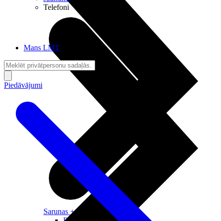
Telefoni
Mans LMT
Piedāvājumi
Sarunas + Internets
Brīvība + Neatkarība