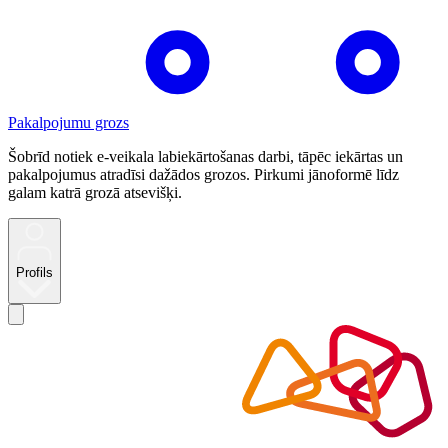
Pakalpojumu grozs
Šobrīd notiek e-veikala labiekārtošanas darbi, tāpēc iekārtas un
pakalpojumus atradīsi dažādos grozos. Pirkumi jānoformē līdz
galam katrā grozā atsevišķi.
Profils