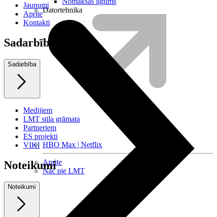
Nomaksas līgums
Jaunumi
Datortehnika
Aprite
Kontakti
Sadarbība
Sadarbība
Medijiem
LMT stila grāmata
Partneriem
ES projekti
HBO Max | Netflix
VIKI
Aprite
Noteikumi
Nāc pie LMT
Noteikumi