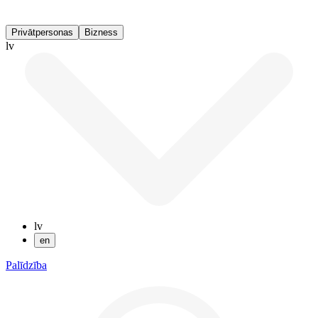
Privātpersonas
Bizness
lv
lv
en
Palīdzība