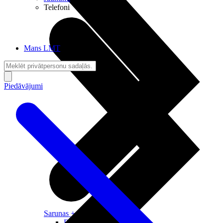
Telefoni
Mans LMT
Piedāvājumi
Sarunas + Internets
Brīvība + Neatkarība