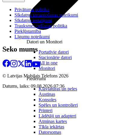
Privātuma politika
Sīkdatņu izmantošanas noteikumi
Sīkdatņu iestatījumi
Trauksmes celšanas politika
Piekļūstamība
Līgumu noteikumi
Datori un Monitori
Seko mums
Portatīvie datori
Stacionārie datori
All in one
Monitori
© Latvijas Mobilais Telefons
2026
Piederumi
Datums, laiks: 09.08.2026 07:36
Klaviatūras un peles
Austiņas
Konsoles
Spēles un kontrolieri
Printeri
Lādētāji un adapteri
Atmiņas kartes
Tīkla iekārtas
Datorsomas