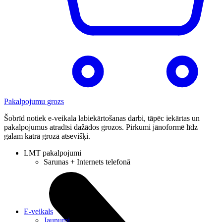
Pakalpojumu grozs
Šobrīd notiek e-veikala labiekārtošanas darbi, tāpēc iekārtas un
pakalpojumus atradīsi dažādos grozos. Pirkumi jānoformē līdz
galam katrā grozā atsevišķi.
LMT pakalpojumi
Sarunas + Internets telefonā
E-veikals
Jaunumi