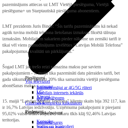
pazeminājums attiecas uz LMT Vietējā pieslēguma, Vietējā
pieslēguma+ un Starptautiskā pieslēguma abonentiem.
LMT prezidents Juris Binde: "Šis tarifu pazeminājums kā nekad
agrāk tuvina mobilā telefona lietošanas izmaksas fiksētā tālruņa
izmaksām. Mobilajiem sakariem pieder nākotne un zemāki tarifi ir
tikai vēl viens pamudinājums izvēlēties “Latvijas Mobilā Telefona”
pakalpojumus, kvalitāti un pārklājumu."
Šogad LMT jau trešo reizi samazina maksu par saviem
pakalpojumiem - 1. maijā tika pazemināti datu pārraides tarifi, bet
Pieslēgumi
gada sākumā par gandrīz 20% tika samazināta vietējā pieslēguma
Visi televizori
abonēšanas maksa.
Samsung
Internets mājai ar 4G/5G rūteri
LG
Mobilais internets iekārtās
Xiaomi
IoT pieslēgums
15. maijā “Latvijas Mobilā Telefona” klientu skaits bija 392 117, kas
TCL
Ģimenes komplekta kalkulators
ir 16,7% Latvijas iedzīvotāju. Uzņēmuma pakalpojumi ir pieejami
Piederumi
Saistītie pakalpojumi
95,02% valsts iedzīvotāju, bet sakaru tīkls klāj 92,46% Latvijas
teritorijas.
Konsoles
Interneta sargs
Spēles un kontrolieri
Tehniskie darbi