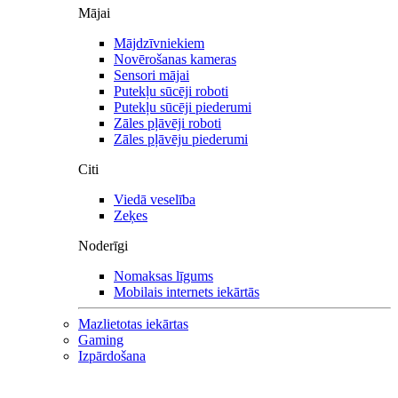
Mājai
Mājdzīvniekiem
Novērošanas kameras
Sensori mājai
Putekļu sūcēji roboti
Putekļu sūcēji piederumi
Zāles pļāvēji roboti
Zāles pļāvēju piederumi
Citi
Viedā veselība
Zeķes
Noderīgi
Nomaksas līgums
Mobilais internets iekārtās
Mazlietotas iekārtas
Gaming
Izpārdošana