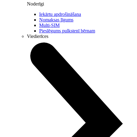
Noderīgi
Iekārtu apdrošināšana
Nomaksas līgums
Multi-SIM
Pieslēgums pulkstenī bērnam
Viedierīces