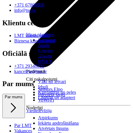
+371 67808808
info@tsc.lv
Klientu centri
Visas planšetes
LMT klientu centri
Samsung
Biznesa klientu centri
Apple
Lenovo
Oficiālā saziņa
Xiaomi
ONYX
+371 29340000
kanceleja@lmt.lv
Piederumi
Citi pakalpojumi
Vāki un ietvari
Par mums
Irbuļi
Sensors Elpo
Klaviatūras un peles
Interneta sargs
Par mums
Lādētāji un adapteri
VoWi-Fi
Noderīgi
Viedtelevīzija
Atpirkums
Iekārtu apdrošināšana
Par LMT
Atvērtais līgums
Vakances