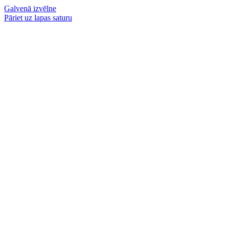
Galvenā izvēlne
Pāriet uz lapas saturu