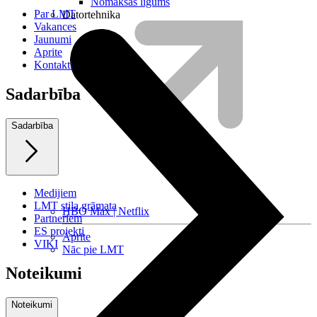
Nomaksas līgums
Par LMT
Datortehnika
Vakances
Jaunumi
Aprite
Kontakti
Sadarbība
Sadarbība
Medijiem
LMT stila grāmata
HBO Max | Netflix
Partneriem
ES projekti
Aprite
VIKI
Nāc pie LMT
Noteikumi
Noteikumi