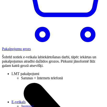
Pakalpojumu grozs
Šobrīd notiek e-veikala labiekārtošanas darbi, tāpēc iekārtas un
pakalpojumus atradīsi dažādos grozos. Pirkumi jānoformē līdz
galam katrā grozā atsevišķi.
LMT pakalpojumi
Sarunas + Internets telefonā
E-veikals
Jaunumi