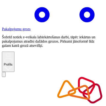
Pakalpojumu grozs
Šobrīd notiek e-veikala labiekārtošanas darbi, tāpēc iekārtas un
pakalpojumus atradīsi dažādos grozos. Pirkumi jānoformē līdz
galam katrā grozā atsevišķi.
Profils