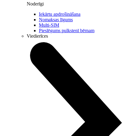
Noderīgi
Iekārtu apdrošināšana
Nomaksas līgums
Multi-SIM
Pieslēgums pulkstenī bērnam
Viedierīces