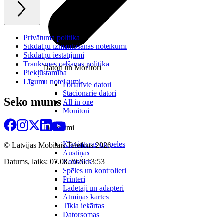
Privātuma politika
Sīkdatņu izmantošanas noteikumi
Sīkdatņu iestatījumi
Trauksmes celšanas politika
Datori un Monitori
Piekļūstamība
Līgumu noteikumi
Portatīvie datori
Stacionārie datori
Seko mums
All in one
Monitori
Piederumi
Klaviatūras un peles
© Latvijas Mobilais Telefons
2026
Austiņas
Konsoles
Datums, laiks: 07.08.2026 13:53
Spēles un kontrolieri
Printeri
Lādētāji un adapteri
Atmiņas kartes
Tīkla iekārtas
Datorsomas