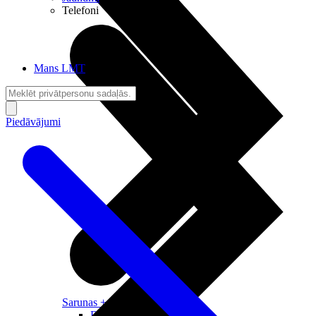
Telefoni
Mans LMT
Piedāvājumi
Sarunas + Internets
Brīvība + Neatkarība