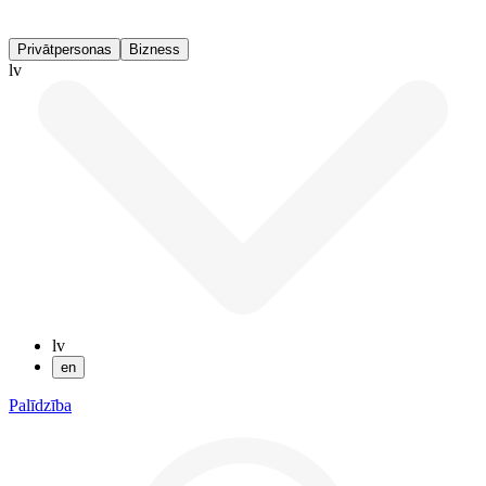
Privātpersonas
Bizness
lv
lv
en
Palīdzība