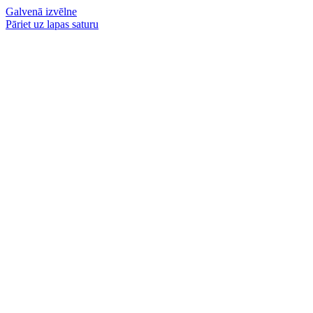
Galvenā izvēlne
Pāriet uz lapas saturu