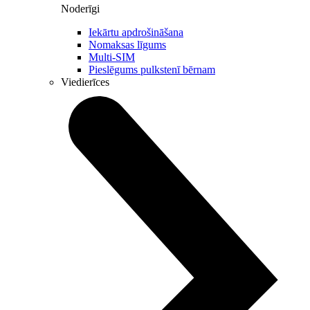
Noderīgi
Iekārtu apdrošināšana
Nomaksas līgums
Multi-SIM
Pieslēgums pulkstenī bērnam
Viedierīces