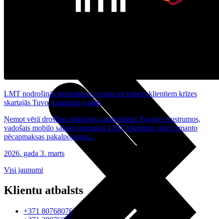
Noderīgi
Planšetes
Maksas un tarifi Latvijā
Maksas un tarifi ārzemēs
LMT Kartes iespējas
Kur nopirkt
Kā kļūt par LMT klientu
eSIM tehnoloģija
Citi pakalpojumi
LMT nodrošinās bezmaksas zvanus un īsziņas klientiem krīzes
skartajās Tuvo Austrumu valstīs
Ņemot vērā drošības situācijas saasinājumu Tuvajos Austrumos,
vadošais mobilo sakaru operators LMT klientiem, kuri izmanto
pēcapmaksas pakalpojumus...
2026. gada 3. marts
Visi jaunumi
Klientu atbalsts
+371 80768076