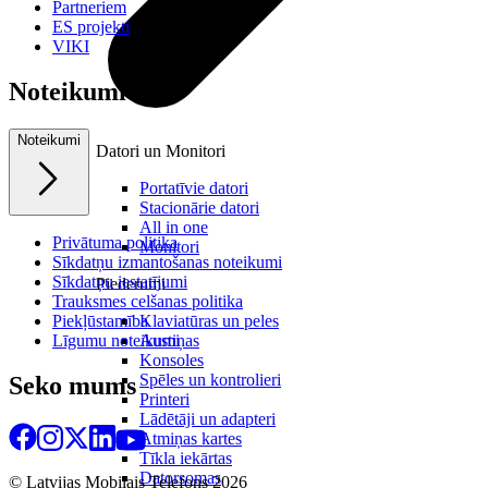
Partneriem
ES projekti
VIKI
Noteikumi
Noteikumi
Datori un Monitori
Portatīvie datori
Stacionārie datori
All in one
Privātuma politika
Monitori
Sīkdatņu izmantošanas noteikumi
Sīkdatņu iestatījumi
Piederumi
Trauksmes celšanas politika
Piekļūstamība
Klaviatūras un peles
Līgumu noteikumi
Austiņas
Konsoles
Spēles un kontrolieri
Seko mums
Printeri
Lādētāji un adapteri
Atmiņas kartes
Tīkla iekārtas
Datorsomas
© Latvijas Mobilais Telefons
2026