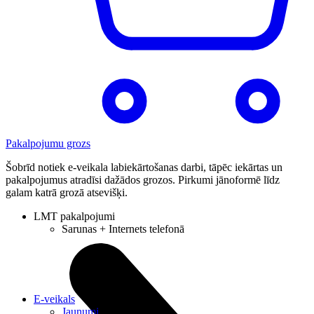
Pakalpojumu grozs
Šobrīd notiek e-veikala labiekārtošanas darbi, tāpēc iekārtas un
pakalpojumus atradīsi dažādos grozos. Pirkumi jānoformē līdz
galam katrā grozā atsevišķi.
LMT pakalpojumi
Sarunas + Internets telefonā
E-veikals
Jaunumi