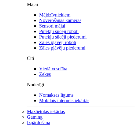
Mājai
Mājdzīvniekiem
Novērošanas kameras
Sensori mājai
Putekļu sūcēji roboti
Putekļu sūcēji piederumi
Zāles pļāvēji roboti
Zāles pļāvēju piederumi
Citi
Viedā veselība
Zeķes
Noderīgi
Nomaksas līgums
Mobilais internets iekārtās
Mazlietotas iekārtas
Gaming
Izpārdošana