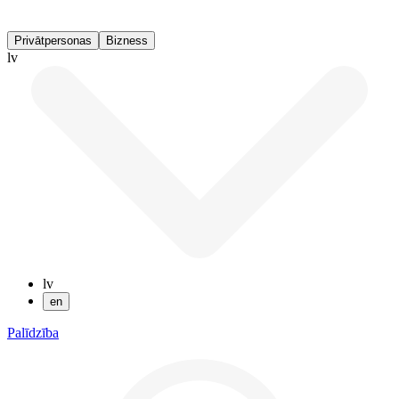
Privātpersonas
Bizness
lv
lv
en
Palīdzība