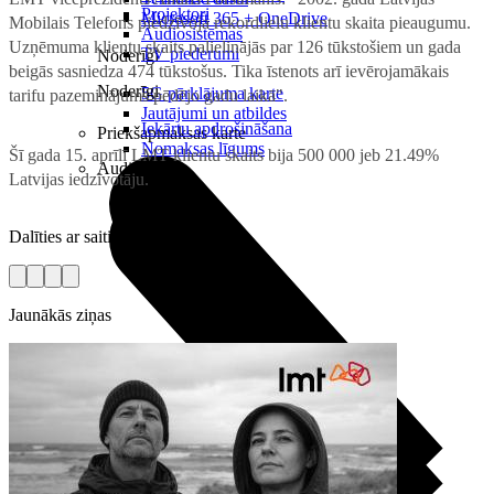
Projektori
Microsoft 365 + OneDrive
Mobilais Telefons piedzīvoja rekordlielu klientu skaita pieaugumu.
Audiosistēmas
Uzņēmuma klientu skaits palielinājās par 126 tūkstošiem un gada
TV piederumi
Noderīgi
beigās sasniedza 474 tūkstošus. Tika īstenots arī ievērojamākais
Noderīgi
5G pārklājuma karte
tarifu pazeminājums pēdējo gadu laikā".
Jautājumi un atbildes
Iekārtu apdrošināšana
Priekšapmaksas karte
Nomaksas līgums
Šī gada 15. aprīlī LMT klientu skaits bija 500 000 jeb 21.49%
Audio
Latvijas iedzīvotāju.
Dalīties ar saiti
Jaunākās ziņas