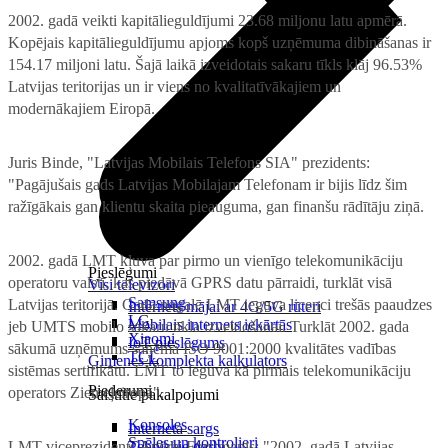
2002. gadā veikti kapitālieguldījumi 23.68 miljonu latu apmērā.
Kopējais kapitālieguldījumu apjoms kopš uzņēmuma dibināšanas ir
154.17 miljoni latu. Šajā laikā izveidotais sakaru tīkls klāj 96.53%
Latvijas teritorijas un ir viens no kvalitatīvākajiem un
modernākajiem Eiropā.
Juris Binde, "Latvijas Mobilais Telefons SIA" prezidents:
"Pagājušais gads Latvijas Mobilajam Telefonam ir bijis līdz šim
ražīgākais gan klientu skaita pieauguma, gan finanšu rādītāju ziņā.
2002. gadā LMT kļuva par pirmo un vienīgo telekomunikāciju
Pieslēgumi
operatoru valstī, kas piedāvā GPRS datu pārraidi, turklāt visā
Visi televizori
Samsung
Latvijas teritorijā. Gada nogalē LMT ieguva licenci trešās paaudzes
Internets mājai ar 4G/5G rūteri
LG
Mobilais internets iekārtās
jeb UMTS mobilo sakaru tīkla izveidošanai. Turklāt 2002. gada
Xiaomi
IoT pieslēgums
sākumā uzņēmums saņēma ISO 9001:2000 kvalitātes vadības
TCL
Ģimenes komplekta kalkulators
sistēmas sertifikātu. LMT to ieguva kā pirmais telekomunikāciju
Piederumi
operators Ziemeļeiropā".
Saistītie pakalpojumi
Konsoles
Interneta sargs
Spēles un kontrolieri
LMT viceprezidents Andris Forstmanis: "2002. gadā Latvijas
Tehniskie darbi