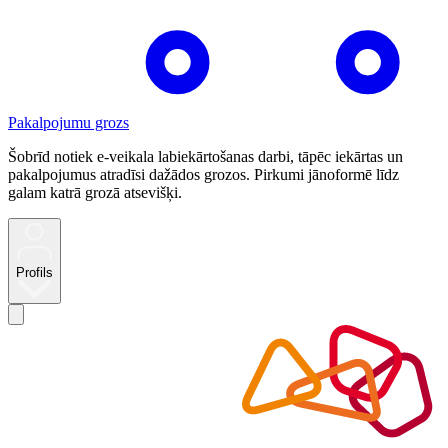
Pakalpojumu grozs
Šobrīd notiek e-veikala labiekārtošanas darbi, tāpēc iekārtas un
pakalpojumus atradīsi dažādos grozos. Pirkumi jānoformē līdz
galam katrā grozā atsevišķi.
Profils