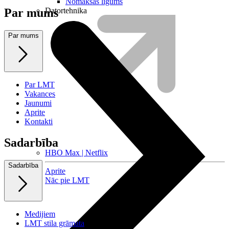
Nomaksas līgums
Datortehnika
Par mums
Par mums
Par LMT
Vakances
Jaunumi
Aprite
Kontakti
Sadarbība
HBO Max | Netflix
Sadarbība
Aprite
Nāc pie LMT
Medijiem
LMT stila grāmata