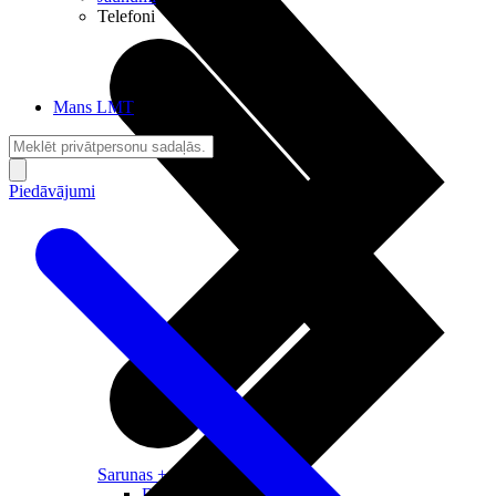
Telefoni
Mans LMT
Piedāvājumi
Sarunas + Internets
Brīvība + Neatkarība