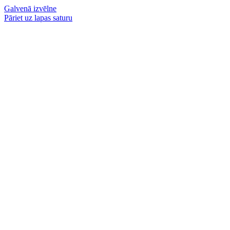
Galvenā izvēlne
Pāriet uz lapas saturu