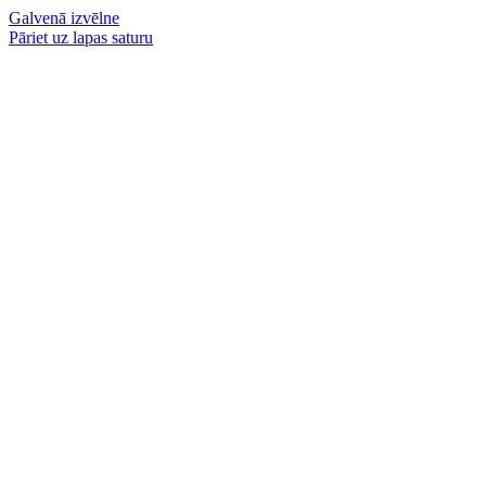
Galvenā izvēlne
Pāriet uz lapas saturu