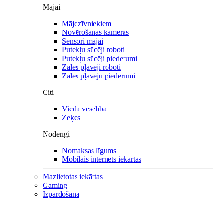
Mājai
Mājdzīvniekiem
Novērošanas kameras
Sensori mājai
Putekļu sūcēji roboti
Putekļu sūcēji piederumi
Zāles pļāvēji roboti
Zāles pļāvēju piederumi
Citi
Viedā veselība
Zeķes
Noderīgi
Nomaksas līgums
Mobilais internets iekārtās
Mazlietotas iekārtas
Gaming
Izpārdošana