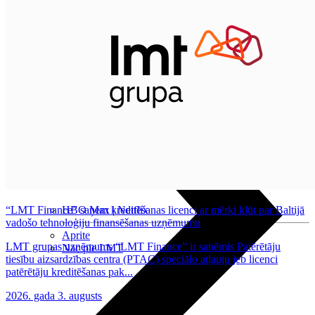
Nomaksas līgums
Datortehnika
“LMT Finance” saņem kreditēšanas licenci ar mērķi kļūt par Baltijā
HBO Max | Netflix
vadošo tehnoloģiju finansēšanas uzņēmumu
Aprite
LMT grupas uzņēmums “LMT Finance” ir saņēmis Patērētāju
Nāc pie LMT
tiesību aizsardzības centra (PTAC) speciālo atļauju jeb licenci
patērētāju kreditēšanas pak...
2026. gada 3. augusts