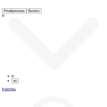
Privātpersonas
Bizness
lv
lv
en
Palīdzība