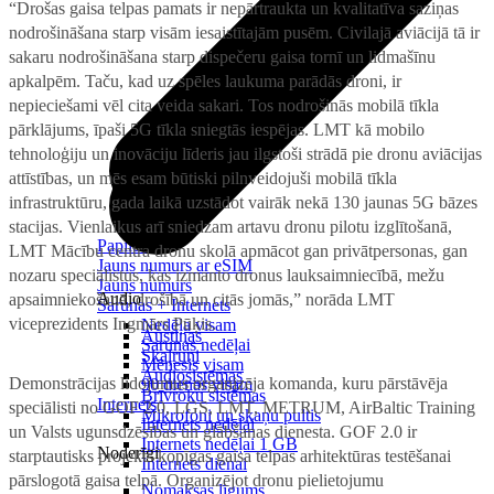
“Drošas gaisa telpas pamats ir nepārtraukta un kvalitatīva saziņas
nodrošināšana starp visām iesaistītajām pusēm. Civilajā aviācijā tā ir
sakaru nodrošināšana starp dispečeru gaisa tornī un lidmašīnu
apkalpēm. Taču, kad uz spēles laukuma parādās droni, ir
nepieciešami vēl cita veida sakari. Tos nodrošinās mobilā tīkla
pārklājums, īpaši 5G tīkla sniegtās iespējas. LMT kā mobilo
tehnoloģiju un inovāciju līderis jau ilgstoši strādā pie dronu aviācijas
attīstības, un mēs esam būtiski pilnveidojuši mobilā tīkla
infrastruktūru, gada laikā uzstādot vairāk nekā 130 jaunas 5G bāzes
stacijas. Vienlaikus arī sniedzam artavu dronu pilotu izglītošanā,
Papildināt
LMT Mācību centra dronu skolā apmācot gan privātpersonas, gan
Jauns numurs ar eSIM
nozaru speciālistus, kas izmanto dronus lauksaimniecībā, mežu
Jauns numurs
Audio
apsaimniekošanā, drošībā un citās jomās,” norāda LMT
Sarunas + Internets
viceprezidents Ingmārs Pūķis.
Nedēļa visam
Austiņas
Sarunas nedēļai
Skaļruņi
Mēnesis visam
Audiosistēmas
Demonstrācijas lidojumus organizēja komanda, kuru pārstāvēja
90 dienas visam
Brīvroku sistēmas
Internets
speciālisti no GOF 2.0, LGS, LMT, METRUM, AirBaltic Training
Mikrofoni un skaņu pultis
Internets nedēļai
un Valsts ugunsdzēsības un glābšanas dienesta. GOF 2.0 ir
Internets nedēļai 1 GB
Noderīgi
starptautisks projekts kopīgas gaisa telpas arhitektūras testēšanai
Internets dienai
pārslogotā gaisa telpā. Organizējot dronu pielietojumu
Nomaksas līgums