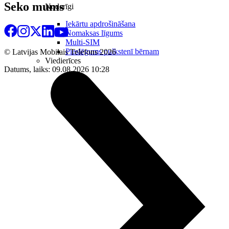
Seko mums
Noderīgi
Iekārtu apdrošināšana
Nomaksas līgums
Multi-SIM
Pieslēgums pulkstenī bērnam
© Latvijas Mobilais Telefons
2026
Viedierīces
Datums, laiks: 09.08.2026 10:28