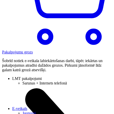
Pakalpojumu grozs
Šobrīd notiek e-veikala labiekārtošanas darbi, tāpēc iekārtas un
pakalpojumus atradīsi dažādos grozos. Pirkumi jānoformē līdz
galam katrā grozā atsevišķi.
LMT pakalpojumi
Sarunas + Internets telefonā
E-veikals
Jaunumi