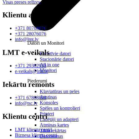
Visas preses relīzes
Klientu atbalsts
+371 80768076
+371 28076076
info@lmt.lv
Datori un Monitori
LMT e-veikals
Portatīvie datori
Stacionārie datori
All in one
+371 29302930
Monitori
e-veikals@lmt.lv
Piederumi
Iekārtu remonts
Klaviatūras un peles
Austiņas
+371 67808808
Konsoles
info@tsc.lv
Spēles un kontrolieri
Printeri
Klientu centri
Lādētāji un adapteri
Atmiņas kartes
LMT klientu centri
Tīkla iekārtas
Biznesa klientu centri
Datorsomas