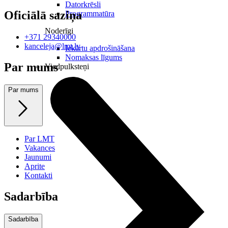
Datorkrēsli
Oficiālā saziņa
Programmatūra
Noderīgi
+371 29340000
kanceleja@lmt.lv
Iekārtu apdrošināšana
Nomaksas līgums
Par mums
Viedpulksteņi
Par mums
Par LMT
Vakances
Jaunumi
Aprite
Kontakti
Sadarbība
Sadarbība