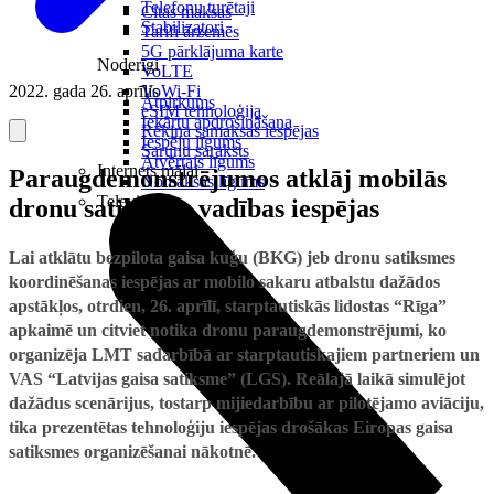
Telefonu turētaji
Citas maksas
Stabilizatori
Tarifi ārzemēs
5G pārklājuma karte
Noderīgi
VoLTE
2022. gada 26. aprīlis
VoWi-Fi
Atpirkums
eSIM tehnoloģija
Iekārtu apdrošināšana
Rēķina samaksas iespējas
Iespēju līgums
Sarunu saraksts
Atvērtais līgums
Internets mājai
Paraugdemonstrējumos atklāj mobilās
Nomaksas līgums
Televizori
dronu satiksmes vadības iespējas
Lai atklātu bezpilota gaisa kuģu (BKG) jeb dronu satiksmes
koordinēšanas iespējas ar mobilo sakaru atbalstu dažādos
apstākļos, otrdien, 26. aprīlī, starptautiskās lidostas “Rīga”
apkaimē un citviet notika dronu paraugdemonstrējumi, ko
organizēja LMT sadarbībā ar starptautiskajiem partneriem un
VAS “Latvijas gaisa satiksme” (LGS). Reālajā laikā simulējot
dažādus scenārijus, tostarp mijiedarbību ar pilotējamo aviāciju,
tika prezentētas tehnoloģiju iespējas drošākas Eiropas gaisa
satiksmes organizēšanai nākotnē.