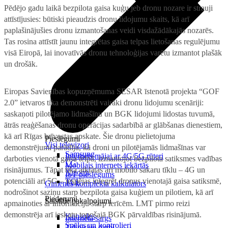
Pēdējo gadu laikā bezpilota gaisa kuģu jeb dronu nozare ir strauji
attīstījusies: būtiski pieaudzis dronu lidojumu skaits, kā arī
paplašinājušies dronu izmantošanas veidi visdažādākajās nozarēs.
Tas rosina attīstīt jaunu integrētas gaisa telpas lietošanas regulējumu
visā Eiropā, lai inovatīvās dronu tehnoloģijas varētu izmantot plašāk
un drošāk.
Eiropas Savienības kopuzņēmuma SESAR īstenotā projekta “GOF
2.0” ietvaros tika demonstrēti vairāki dronu lidojumu scenāriji:
saskaņoti pilotējamo lidmašīnu un BGK lidojumi lidostas tuvumā,
ātrās reaģēšanas dronu operācijas sadarbībā ar glābšanas dienestiem,
kā arī Rīgas brīvostas apskate. Šie dronu pielietojuma
Pieslēgumi
Visi televizori
demonstrējumi parādīja, kā droni un pilotējamās lidmašīnas var
Samsung
Internets mājai ar 4G/5G rūteri
darboties vienotā gaisa telpā, izmantojot bezpilota satiksmes vadības
LG
Mobilais internets iekārtās
risinājumus. Tāpat tika atklātas arī mobilo sakaru tīklu – 4G un
Xiaomi
IoT pieslēgums
potenciāli arī 5G – iespējas integrēt dronus vienotajā gaisa satiksmē,
TCL
Ģimenes komplekta kalkulators
nodrošinot saziņu starp bezpilota gaisa kuģiem un pilotiem, kā arī
Piederumi
Saistītie pakalpojumi
apmainoties ar informāciju starp ierīcēm. LMT pirmo reizi
demonstrēja arī ieskatu topošajā BGK pārvaldības risinājumā.
Konsoles
Interneta sargs
Spēles un kontrolieri
Tehniskie darbi