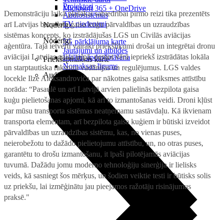
Projektori
Microsoft 365 + OneDrive
Demonstrāciju laikā plašākai sabiedrībai pirmo reizi tika prezentēts
Audiosistēmas
TV piederumi
arī Latvijas bezpilota gaisa kuģu pārvaldības un uzraudzības
Noderīgi
sistēmas koncepts, ko izstrādājušas LGS un Civilās aviācijas
Noderīgi
5G pārklājuma karte
aģentūra. Tajā ietverti vairāki priekšlikumi drošai un integrētai dronu
Jautājumi un atbildes
aviācijai Latvijas gaisa telpā, ņemot vērā iepriekš izstrādātas lokāla
Iekārtu apdrošināšana
Priekšapmaksas karte
Nomaksas līgums
un starptautiska rakstura vadlīnijas un regulējumus. LGS valdes
Audio
locekle Ilze Aleksandroviča par nākotnes gaisa satiksmes attīstību
norāda: “Pasaulē un arī Latvijā arvien palielinās bezpilota gaisa
kuģu pielietošanas apjomi, kā arī to izmantošanas veidi. Droni kļūst
par mūsu transporta sistēmas neatņemamu sastāvdaļu. Kā ikvienam
transporta elementam, arī bezpilota gaisa kuģiem ir būtiski izveidot
pārvaldības un uzraudzības sistēmu, kas, no vienas puses,
neierobežotu to dažādo pielietojumu attīstību, un, no otras puses,
garantētu to drošu izmantošanu, it īpaši pilotējamās aviācijas
tuvumā. Dažādu jomu moderno tehnoloģiju sinerģija ir lielisks
veids, kā sasniegt šos mērķus, un šodien veiktie testi ir būtisks solis
uz priekšu, lai izmēģinātu jau pieejamos ražotāju risinājumus
praksē."