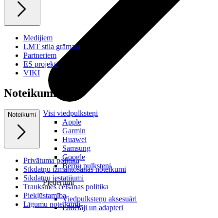
Medijiem
LMT stila grāmata
Partneriem
ES projekti
VIKI
Noteikumi
Visi viedpulksteņi
Noteikumi
Apple
Garmin
Huawei
Samsung
Google
Privātuma politika
Bērnu pulksteņi
Sīkdatņu izmantošanas noteikumi
Sīkdatņu iestatījumi
Piederumi
Trauksmes celšanas politika
Piekļūstamība
Viedpulksteņu aksesuāri
Līgumu noteikumi
Lādētāji un adapteri