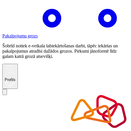
Pakalpojumu grozs
Šobrīd notiek e-veikala labiekārtošanas darbi, tāpēc iekārtas un
pakalpojumus atradīsi dažādos grozos. Pirkumi jānoformē līdz
galam katrā grozā atsevišķi.
Profils