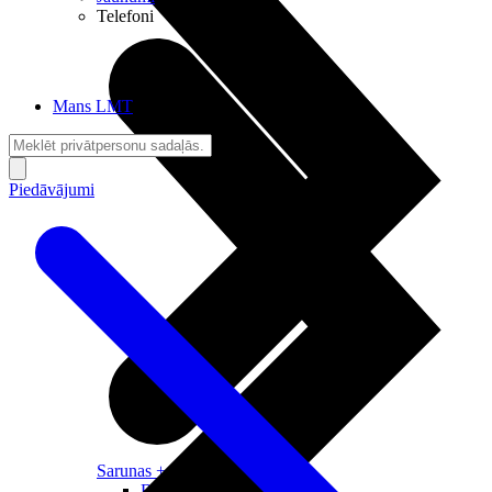
Telefoni
Mans LMT
Piedāvājumi
Sarunas + Internets
Brīvība + Neatkarība