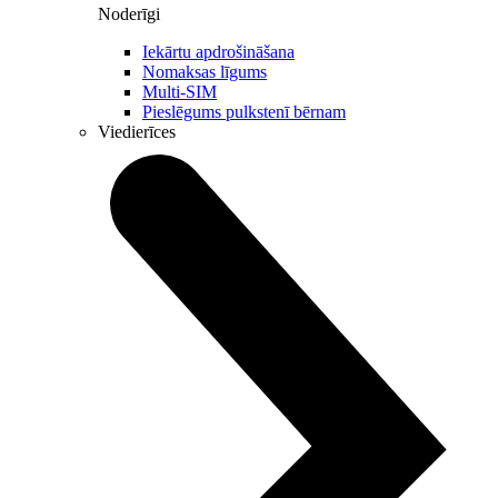
Noderīgi
Iekārtu apdrošināšana
Nomaksas līgums
Multi-SIM
Pieslēgums pulkstenī bērnam
Viedierīces