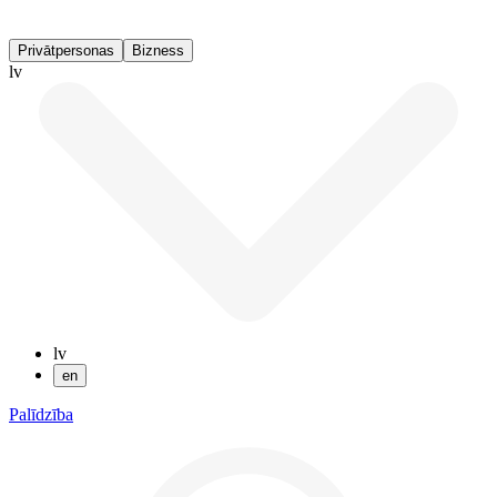
Privātpersonas
Bizness
lv
lv
en
Palīdzība