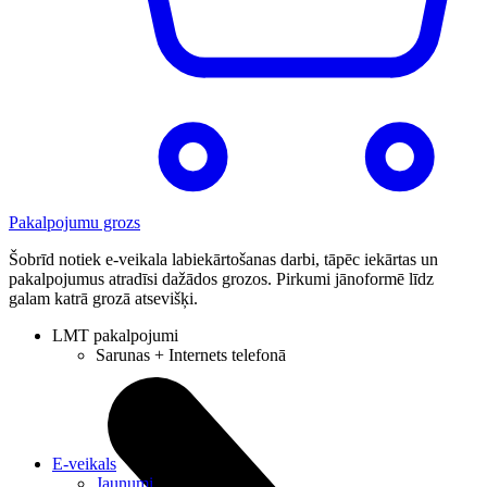
Pakalpojumu grozs
Šobrīd notiek e-veikala labiekārtošanas darbi, tāpēc iekārtas un
pakalpojumus atradīsi dažādos grozos. Pirkumi jānoformē līdz
galam katrā grozā atsevišķi.
LMT pakalpojumi
Sarunas + Internets telefonā
E-veikals
Jaunumi