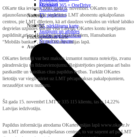
Projektori
Microsoft 365 + OneDrive
OKarte tika ieviesta 2000. gada 6. novembrī. OKartes un to
Audiosistēmas
atjaunošanas kartes var iegādāties LMT abonentu apkalpošanas
TV piederumi
Noderīgi
centros, pie LMT dīleriem, kā arī daudzos veikalos un virknē labāko
Noderīgi
5G pārklājuma karte
degvielas uzpildes staciju visā Latvijā. OKartes kontu iespējams
Jautājumi un atbildes
papildināt arī no Hansabankas bankomātiem, Hansabankas
Iekārtu apdrošināšana
Priekšapmaksas karte
Nomaksas līgums
“Mobilās bankas”, kā arī OKartes mājas lapā.
Audio
OKartes lietotāji var bez maksas izmantot numura noteicēju, zvanu
pāradresāciju un līdzsavienojumu. Reģistrējoties pieejama arī balss
pastkastīte un vairākas citas papildus ērtības. Turklāt OKartes
lietotājs var viegli pāriet uz LMT pēcapmaksas pakalpojumiem,
nezaudējot savu numuru.
Šā gada 15. novembrī LMT ir 335 115 klientu, tas ir 14,22%
Latvijas iedzīvotāju.
Papildus informācija atrodama OKartes mājas lapā www.okarte.lv
un LMT abonentu apkalpošanas centros, to var saņemt arī pa LMT