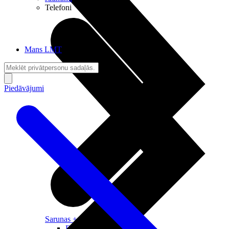
Telefoni
Mans LMT
Piedāvājumi
Sarunas + Internets
Brīvība + Neatkarība