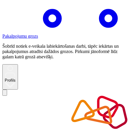
Pakalpojumu grozs
Šobrīd notiek e-veikala labiekārtošanas darbi, tāpēc iekārtas un
pakalpojumus atradīsi dažādos grozos. Pirkumi jānoformē līdz
galam katrā grozā atsevišķi.
Profils