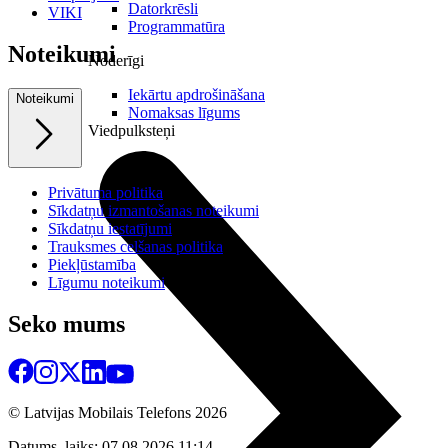
Datorkrēsli
VIKI
Programmatūra
Noteikumi
Noderīgi
Iekārtu apdrošināšana
Noteikumi
Nomaksas līgums
Viedpulksteņi
Privātuma politika
Sīkdatņu izmantošanas noteikumi
Sīkdatņu iestatījumi
Trauksmes celšanas politika
Piekļūstamība
Līgumu noteikumi
Seko mums
© Latvijas Mobilais Telefons
2026
Datums, laiks: 07.08.2026 11:14