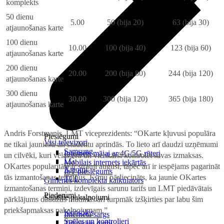
komplekts
50 dienu
5.00
50 (bija 20)
63 (bija 30)
atjaunošanas karte
100 dienu
10.00
100 (bija 40)
123 (bija 60)
atjaunošanas karte
200 dienu
20.00
200 (bija 80)
244 (bija 120)
atjaunošanas karte
300 dienu
30.00
300 (bija 120)
365 (bija 180)
atjaunošanas karte
Andris Forstmanis, LMT viceprezidents: “OKarte kļuvusi populāra
Pieslēgumi
Visi televizori
ne tikai jauniešu un studentu aprindās. To lieto arī daudzi uzņēmumi
Samsung
Internets mājai ar 4G/5G rūteri
un cilvēki, kuri vēlas ērti un vienkārši kontrolēt savas izmaksas.
LG
Mobilais internets iekārtās
OKartes popularitāte ir strauji augusi, tāpēc arī ir iespējams pagarināt
Xiaomi
IoT pieslēgums
tās izmantošanas termiņus. Esmu pārliecināts, ka jaunie OKartes
TCL
Ģimenes komplekta kalkulators
izmantošanas termiņi, izdevīgais sarunu tarifs un LMT piedāvātais
Piederumi
Saistītie pakalpojumi
pārklājums daudzus mudinās arī turpmāk izšķirties par labu šim
priekšapmaksas pakalpojumam.”
Konsoles
Interneta sargs
Spēles un kontrolieri
Tehniskie darbi