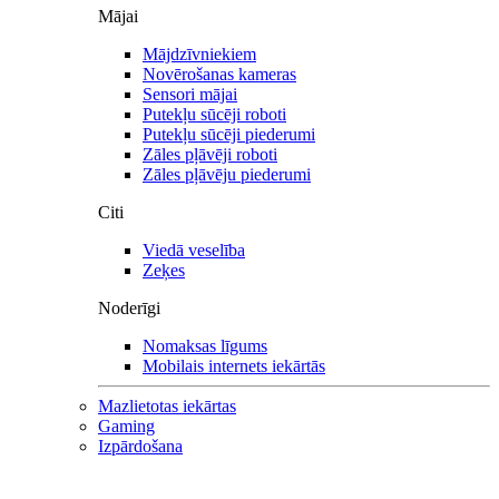
Mājai
Mājdzīvniekiem
Novērošanas kameras
Sensori mājai
Putekļu sūcēji roboti
Putekļu sūcēji piederumi
Zāles pļāvēji roboti
Zāles pļāvēju piederumi
Citi
Viedā veselība
Zeķes
Noderīgi
Nomaksas līgums
Mobilais internets iekārtās
Mazlietotas iekārtas
Gaming
Izpārdošana