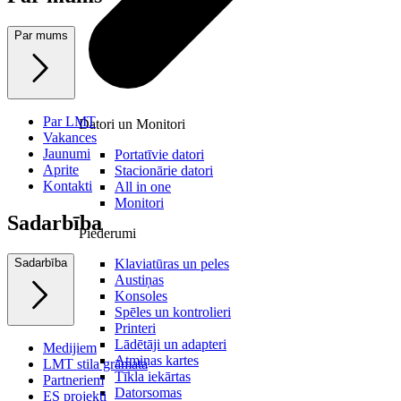
Par mums
Par LMT
Datori un Monitori
Vakances
Jaunumi
Portatīvie datori
Aprite
Stacionārie datori
Kontakti
All in one
Monitori
Sadarbība
Piederumi
Klaviatūras un peles
Sadarbība
Austiņas
Konsoles
Spēles un kontrolieri
Printeri
Lādētāji un adapteri
Medijiem
Atmiņas kartes
LMT stila grāmata
Tīkla iekārtas
Partneriem
Datorsomas
ES projekti