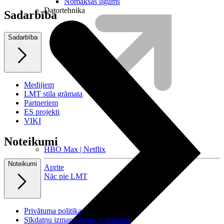
Nomaksas līgums
Datortehnika
Sadarbība
Sadarbība
Medijiem
LMT stila grāmata
Partneriem
ES projekti
VIKI
Noteikumi
HBO Max | Netflix
Noteikumi
Aprite
Nāc pie LMT
Privātuma politika
Sīkdatņu izmantošanas noteikumi