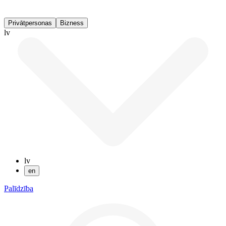
Privātpersonas
Bizness
lv
lv
en
Palīdzība