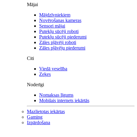
Mājai
Mājdzīvniekiem
Novērošanas kameras
Sensori mājai
Putekļu sūcēji roboti
Putekļu sūcēji piederumi
Zāles pļāvēji roboti
Zāles pļāvēju piederumi
Citi
Viedā veselība
Zeķes
Noderīgi
Nomaksas līgums
Mobilais internets iekārtās
Mazlietotas iekārtas
Gaming
Izpārdošana