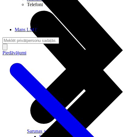
Telefoni
Mans LMT
Piedāvājumi
Sarunas + Internets
Brīvība + Neatkarība