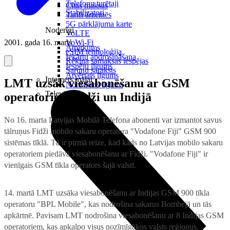
Telefonu turētaji
Citas maksas
Stabilizatori
Tarifi ārzemēs
5G pārklājuma karte
Noderīgi
VoLTE
2001. gada 16. marts
VoWi-Fi
Atpirkums
eSIM tehnoloģija
Iekārtu apdrošināšana
Rēķina samaksas iespējas
Iespēju līgums
Sarunu saraksts
Atvērtais līgums
Internets mājai
LMT uzsāk viesabonēšanu ar GSM
Nomaksas līgums
Televizori
operatoriem Fidži un Indijā
No 16. marta Latvijas Mobilā Telefona abonenti var izmantot savus
tālruņus Fidži mobilo sakaru operatora "Vodafone Fiji" GSM 900
sistēmas tīklā. Tā ir pirmā reize, kad kāds no Latvijas mobilo sakaru
operatoriem piedāvā viesabonēšanu ar Fidži. "Vodafone Fiji" ir
vienīgais GSM tīkla operators šajā valstī.
14. martā LMT uzsāka viesabonēšanu ar Indijas GSM 900 tīkla
operatoru "BPL Mobile", kas nodrošina sakarus Bombejā un tās
apkārtnē. Pavisam LMT nodrošina viesabonēšanu ar 8 Indijas GSM
operatoriem, kas apkalpo visus nozīmīgākos valsts reģionus.