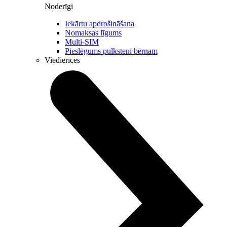
Noderīgi
Iekārtu apdrošināšana
Nomaksas līgums
Multi-SIM
Pieslēgums pulkstenī bērnam
Viedierīces