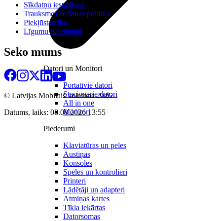
Sīkdatņu iestatījumi
Trauksmes celšanas politika
Piekļūstamība
Līgumu noteikumi
Seko mums
Datori un Monitori
Portatīvie datori
Stacionārie datori
© Latvijas Mobilais Telefons
2026
All in one
Monitori
Datums, laiks: 08.08.2026 13:55
Piederumi
Klaviatūras un peles
Austiņas
Konsoles
Spēles un kontrolieri
Printeri
Lādētāji un adapteri
Atmiņas kartes
Tīkla iekārtas
Datorsomas