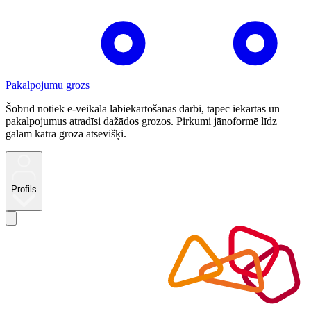
Pakalpojumu grozs
Šobrīd notiek e-veikala labiekārtošanas darbi, tāpēc iekārtas un
pakalpojumus atradīsi dažādos grozos. Pirkumi jānoformē līdz
galam katrā grozā atsevišķi.
Profils