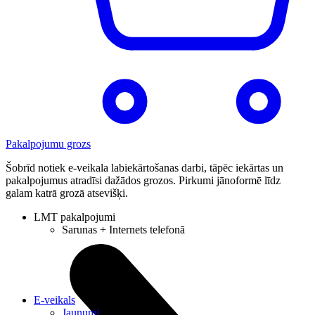
Pakalpojumu grozs
Šobrīd notiek e-veikala labiekārtošanas darbi, tāpēc iekārtas un
pakalpojumus atradīsi dažādos grozos. Pirkumi jānoformē līdz
galam katrā grozā atsevišķi.
LMT pakalpojumi
Sarunas + Internets telefonā
E-veikals
Jaunumi