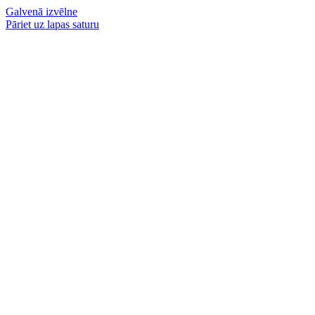
Galvenā izvēlne
Pāriet uz lapas saturu