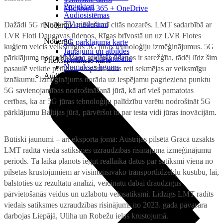
Projektori
Microsoft 365 + OneDrive
Audiosistēmas
TV piederumi
Dažādi 5G risinājumi ienākuši arī citās nozarēs. LMT sadarbībā ar
Noderīgi
LVR Floti Daugavas ūdeņos, Rīgas brīvostā un uz LVR Flotes
Noderīgi
5G pārklājuma karte
kuģiem veicis veiksmīgus 5G jūras tehnoloģiju izmēģinājumus. 5G
Jautājumi un atbildes
pārklājuma nodrošināšana atklātos ūdeņos ir sarežģīta, tādēļ līdz šim
Iekārtu apdrošināšana
Priekšapmaksas karte
Nomaksas līgums
pasaulē veiktie pētījumi un pārbaudes reti sekmējas ar veiksmīgu
Audio
iznākumu. Izmēģinājums norāda uz iespējamu pagrieziena punktu
5G savienojamības nodrošināšanā jūrā, kā arī vieš pamatotas
cerības, ka ar 5G jūras tehnoloģiju palīdzību varētu nodrošināt 5G
pārklājumu Baltijas jūrā, pārvēršot to par testa vidi jūras inovācijām.
Būtiski jaunumi – arī eksporta jomā: Austrijas pilsētā Grācā uzsākts
LMT radītā viedā satiksmes uzraudzības risinājuma izmēģinājumu
periods. Tā laikā plānots iegūt reāllaika datus par satiksmi vienā no
pilsētas krustojumiem ar visintensīvāko transportlīdzekļu kustību, lai,
balstoties uz rezultātu analīzi, veicinātu dabai draudzīgus
pārvietošanās veidus un uzlabotu velosatiksmi. Līdzīgs LMT radīts
viedais satiksmes uzraudzības risinājums no 2023. gada pavasara
darbojas Liepājā, Uliha un Robežu ielas krustojumā.