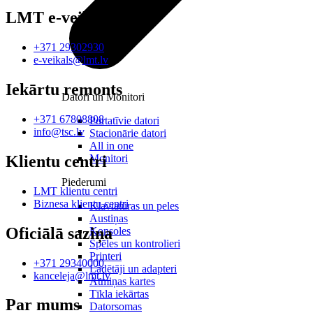
LMT e-veikals
+371 29302930
e-veikals@lmt.lv
Iekārtu remonts
Datori un Monitori
+371 67808808
Portatīvie datori
info@tsc.lv
Stacionārie datori
All in one
Monitori
Klientu centri
Piederumi
LMT klientu centri
Biznesa klientu centri
Klaviatūras un peles
Austiņas
Oficiālā saziņa
Konsoles
Spēles un kontrolieri
Printeri
+371 29340000
Lādētāji un adapteri
kanceleja@lmt.lv
Atmiņas kartes
Tīkla iekārtas
Par mums
Datorsomas