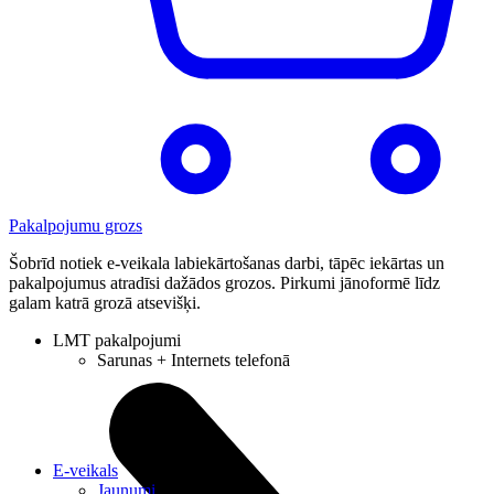
Pakalpojumu grozs
Šobrīd notiek e-veikala labiekārtošanas darbi, tāpēc iekārtas un
pakalpojumus atradīsi dažādos grozos. Pirkumi jānoformē līdz
galam katrā grozā atsevišķi.
LMT pakalpojumi
Sarunas + Internets telefonā
E-veikals
Jaunumi