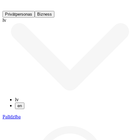
Privātpersonas
Bizness
lv
lv
en
Palīdzība