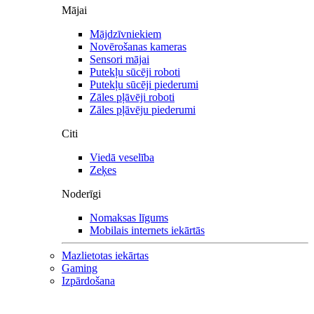
Mājai
Mājdzīvniekiem
Novērošanas kameras
Sensori mājai
Putekļu sūcēji roboti
Putekļu sūcēji piederumi
Zāles pļāvēji roboti
Zāles pļāvēju piederumi
Citi
Viedā veselība
Zeķes
Noderīgi
Nomaksas līgums
Mobilais internets iekārtās
Mazlietotas iekārtas
Gaming
Izpārdošana