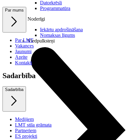
Datorkrēsli
Programmatūra
Par mums
Noderīgi
Iekārtu apdrošināšana
Nomaksas līgums
Par LMT
Viedpulksteņi
Vakances
Jaunumi
Aprite
Kontakti
Sadarbība
Sadarbība
Medijiem
LMT stila grāmata
Partneriem
ES projekti