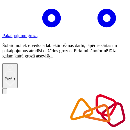
Pakalpojumu grozs
Šobrīd notiek e-veikala labiekārtošanas darbi, tāpēc iekārtas un
pakalpojumus atradīsi dažādos grozos. Pirkumi jānoformē līdz
galam katrā grozā atsevišķi.
Profils