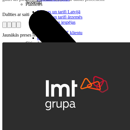
Noderīgi
Planšetes
Maksas un tarifi Latvijā
Dalīties ar saiti
Maksas un tarifi ārzemēs
LMT Kartes iespējas
Kur nopirkt
Kā kļūt par LMT klientu
Jaunākās preses relīzes
eSIM tehnoloģija
Citi pakalpojumi