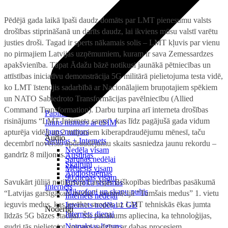
Pēdējā gada laikā īpaši daudz domāts par LMT pienesumu valsts
drošības stiprināšanā un darīts daudz, lai ikviens mūsu valstī varētu
justies droši. Tagad ir sperts nākamais solis – LMT kļuvis par vienu
no pirmajiem Latvijas uzņēmumiem, kuram ir sava Zemessardzes
apakšvienība. Tāpat Ādažu bāzē notikusi jaunākā pētniecības un
attīstības iniciatīvu demonstrācija 5G militārā pielietojuma testa vidē,
ko LMT īstenojis sadarbībā ar Nacionālajiem bruņotajiem spēkiem
un NATO Sabiedroto Transformācijas pavēlniecību (Allied
Command Transformation). Darbu turpina arī interneta drošības
Papildināt
risinājums “LMT Interneta sargs”, kas līdz pagājušā gada vidum
Jauns numurs ar eSIM
Jauns numurs
apturēja vidēji ap 2 miljoniem kiberapdraudējumu mēnesī, taču
Audio
Sarunas + Internets
decembrī novērsto apdraudējumu skaits sasniedza jaunu rekordu –
Nedēļa visam
gandrīz 8 miljonus.
Austiņas
Sarunas nedēļai
Skaļruņi
Mēnesis visam
Audiosistēmas
90 dienas visam
Savukārt jūlijā notikušajā Latvijas Biškopības biedrības pasākumā
Brīvroku sistēmas
Internets
Mikrofoni un skaņu pultis
“Latvijas garšīgākais medus” nominācijā “Tumšais medus” 1. vietu
Internets nedēļai
ieguvis medus, kas ievākts stropos uz LMT tehniskās ēkas jumta
Internets nedēļai 1 GB
Noderīgi
Internets dienai
līdzās 5G bāzes stacijai. Šis panākums apliecina, ka tehnoloģijas,
Nomaksas līgums
gudri tās pielietojot, teicami sadzīvo ar dabas procesiem.