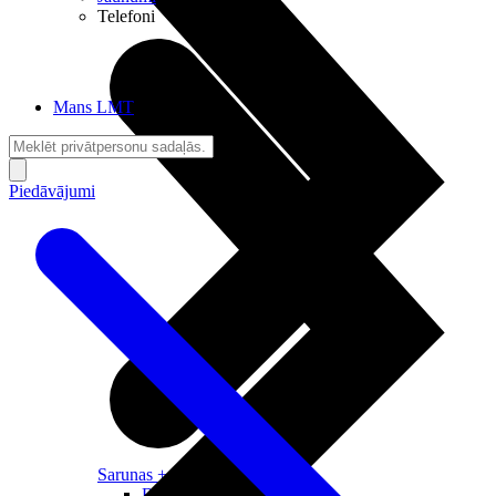
Telefoni
Mans LMT
Piedāvājumi
Sarunas + Internets
Brīvība + Neatkarība