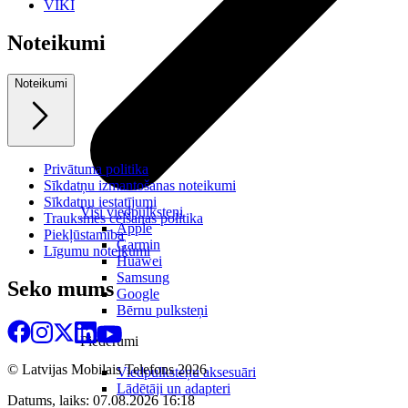
VIKI
Noteikumi
Noteikumi
Privātuma politika
Sīkdatņu izmantošanas noteikumi
Sīkdatņu iestatījumi
Visi viedpulksteņi
Trauksmes celšanas politika
Apple
Piekļūstamība
Garmin
Līgumu noteikumi
Huawei
Samsung
Seko mums
Google
Bērnu pulksteņi
Piederumi
© Latvijas Mobilais Telefons
2026
Viedpulksteņu aksesuāri
Lādētāji un adapteri
Datums, laiks: 07.08.2026 16:18