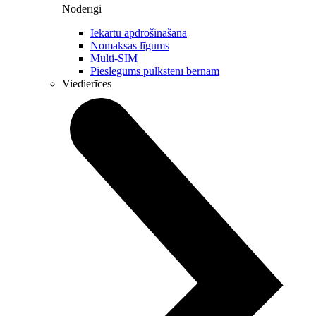
Noderīgi
Iekārtu apdrošināšana
Nomaksas līgums
Multi-SIM
Pieslēgums pulkstenī bērnam
Viedierīces