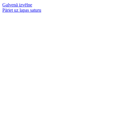
Galvenā izvēlne
Pāriet uz lapas saturu