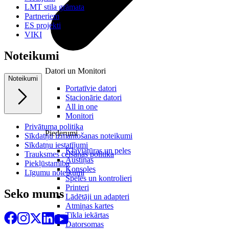
LMT stila grāmata
Partneriem
ES projekti
VIKI
Noteikumi
Datori un Monitori
Noteikumi
Portatīvie datori
Stacionārie datori
All in one
Monitori
Privātuma politika
Piederumi
Sīkdatņu izmantošanas noteikumi
Sīkdatņu iestatījumi
Klaviatūras un peles
Trauksmes celšanas politika
Austiņas
Piekļūstamība
Konsoles
Līgumu noteikumi
Spēles un kontrolieri
Printeri
Seko mums
Lādētāji un adapteri
Atmiņas kartes
Tīkla iekārtas
Datorsomas