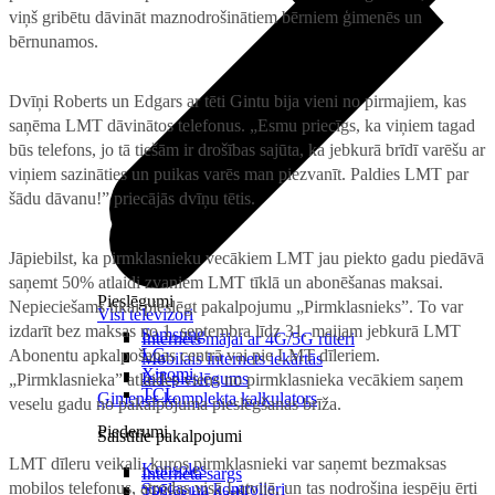
viņš gribētu dāvināt maznodrošinātiem bērniem ģimenēs un
bērnunamos.
Dvīņi Roberts un Edgars ar tēti Gintu bija vieni no pirmajiem, kas
saņēma LMT dāvinātos telefonus. „Esmu priecīgs, ka viņiem tagad
būs telefons, jo tā tiešām ir drošības sajūta, ka jebkurā brīdī varēšu ar
viņiem sazināties un puikas varēs man piezvanīt. Paldies LMT par
šādu dāvanu!” priecājās dvīņu tētis.
Jāpiebilst, ka pirmklasnieku vecākiem LMT jau piekto gadu piedāvā
saņemt 50% atlaidi zvaniem LMT tīklā un abonēšanas maksai.
Pieslēgumi
Nepieciešams tikai pieslēgt pakalpojumu „Pirmklasnieks”. To var
Visi televizori
izdarīt bez maksas no 1. septembra līdz 31. maijam jebkurā LMT
Samsung
Internets mājai ar 4G/5G rūteri
LG
Abonentu apkalpošanas centrā vai pie LMT dīleriem.
Mobilais internets iekārtās
Xiaomi
IoT pieslēgums
„Pirmklasnieka” atlaides viens no pirmklasnieka vecākiem saņem
TCL
Ģimenes komplekta kalkulators
veselu gadu no pakalpojuma pieslēgšanas brīža.
Piederumi
Saistītie pakalpojumi
LMT dīleru veikali, kuros pirmklasnieki var saņemt bezmaksas
Konsoles
Interneta sargs
mobilos telefonus, atrodas visā Latvijā, un tas nodrošina iespēju ērti
Spēles un kontrolieri
Tehniskie darbi