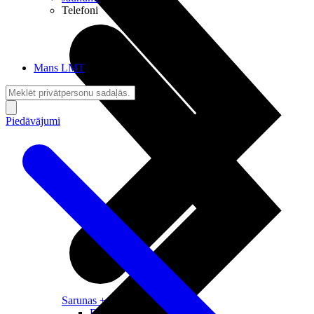
Telefoni
Mans LMT
Piedāvājumi
Sarunas + Internets
Brīvība + Neatkarība