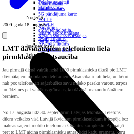
Telefonu turētaji
Citas maksas
Stabilizatori
Tarifi ārzemēs
5G pārklājuma karte
Noderīgi
VoLTE
2009. gada 18. augusts
VoWi-Fi
Atpirkums
eSIM tehnoloģija
Iekārtu apdrošināšana
Rēķina samaksas iespējas
Iespēju līgums
Sarunu saraksts
Atvērtais līgums
Internets mājai
LMT dāvinātajiem telefoniem liela
Nomaksas līgums
Televizori
pirmklasnieku atsaucība
Jau pirmajā dienā vairāk nekā 1000 pirmklasnieku tikuši pie LMT
dāvinātajiem mobilajiem telefoniem. Atsaucība ir ļoti liela, un bērni
nāk pēc telefona arī saģērbušies savu mīļāko pasaku varoņu tērpos
un līdzi nes pat vairākas grāmatas, ko dāvināt maznodrošinātiem
bērniem.
No 17. augusta līdz 30. septembrim Latvijas Mobilais Telefons
dīleru veikalos visā Latvijā ikvienam pirmklasniekam ir iespēja bez
maksas saņemt mobilo telefonu ar OKartes komplektu. Apmaiņā
pret to LMT aicina pirmklasnieku atnest līdzi kādu grāmatu, kuru