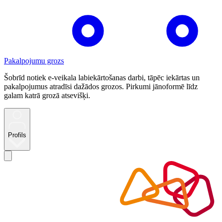
Pakalpojumu grozs
Šobrīd notiek e-veikala labiekārtošanas darbi, tāpēc iekārtas un
pakalpojumus atradīsi dažādos grozos. Pirkumi jānoformē līdz
galam katrā grozā atsevišķi.
Profils