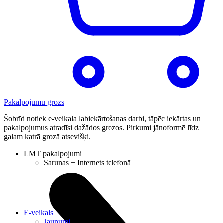
Pakalpojumu grozs
Šobrīd notiek e-veikala labiekārtošanas darbi, tāpēc iekārtas un
pakalpojumus atradīsi dažādos grozos. Pirkumi jānoformē līdz
galam katrā grozā atsevišķi.
LMT pakalpojumi
Sarunas + Internets telefonā
E-veikals
Jaunumi