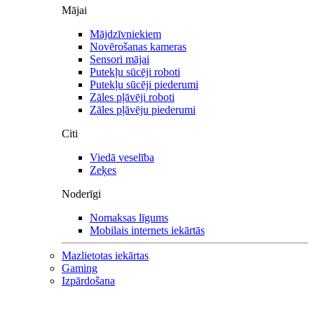
Mājai
Mājdzīvniekiem
Novērošanas kameras
Sensori mājai
Putekļu sūcēji roboti
Putekļu sūcēji piederumi
Zāles pļāvēji roboti
Zāles pļāvēju piederumi
Citi
Viedā veselība
Zeķes
Noderīgi
Nomaksas līgums
Mobilais internets iekārtās
Mazlietotas iekārtas
Gaming
Izpārdošana