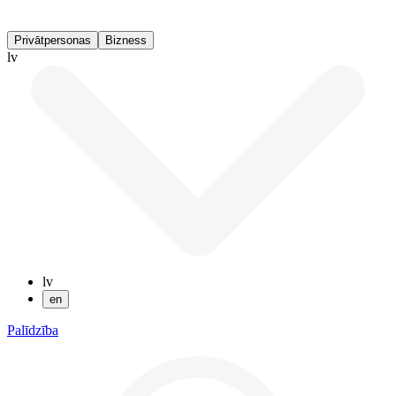
Privātpersonas
Bizness
lv
lv
en
Palīdzība