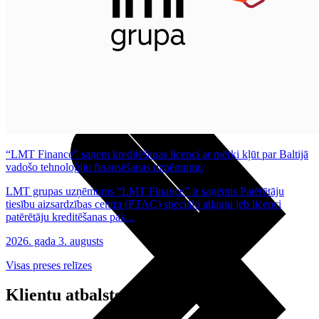
Noderīgi
Planšetes
Maksas un tarifi Latvijā
Maksas un tarifi ārzemēs
LMT Kartes iespējas
Kur nopirkt
Kā kļūt par LMT klientu
eSIM tehnoloģija
Citi pakalpojumi
“LMT Finance” saņem kreditēšanas licenci ar mērķi kļūt par Baltijā
vadošo tehnoloģiju finansēšanas uzņēmumu
LMT grupas uzņēmums “LMT Finance” ir saņēmis Patērētāju
tiesību aizsardzības centra (PTAC) speciālo atļauju jeb licenci
patērētāju kreditēšanas pak...
2026. gada 3. augusts
Visas preses relīzes
Klientu atbalsts