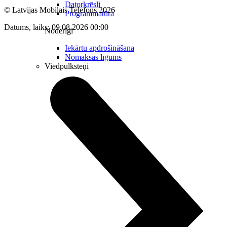
Datorkrēsli
© Latvijas Mobilais Telefons
2026
Programmatūra
Datums, laiks: 09.08.2026 00:00
Noderīgi
Iekārtu apdrošināšana
Nomaksas līgums
Viedpulksteņi