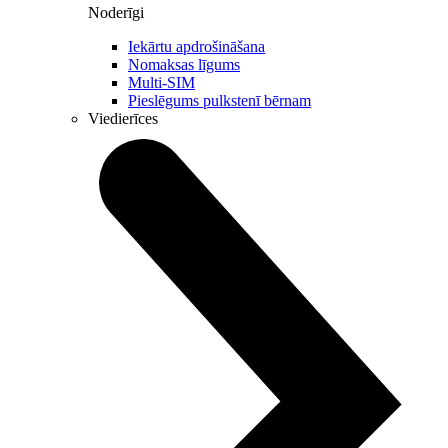
Noderīgi
Iekārtu apdrošināšana
Nomaksas līgums
Multi-SIM
Pieslēgums pulkstenī bērnam
Viedierīces