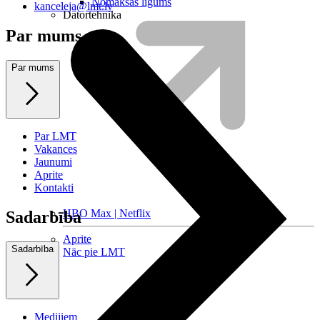
Nomaksas līgums
kanceleja@lmt.lv
Datortehnika
Par mums
Par mums
Par LMT
Vakances
Jaunumi
Aprite
Kontakti
HBO Max | Netflix
Sadarbība
Aprite
Sadarbība
Nāc pie LMT
Medijiem