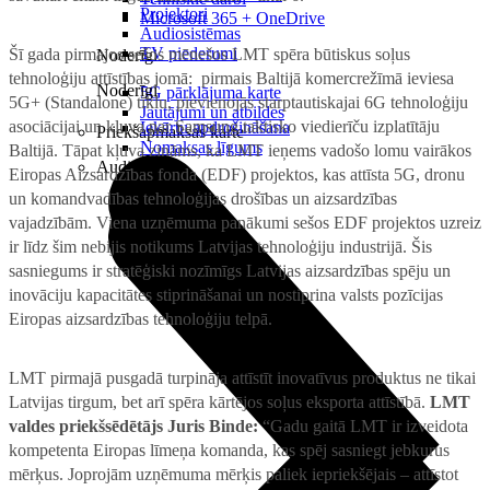
Projektori
Microsoft 365 + OneDrive
Audiosistēmas
TV piederumi
Šī gada pirmajos sešos mēnešos LMT spēra būtiskus soļus
Noderīgi
tehnoloģiju attīstības jomā: pirmais Baltijā komercrežīmā ieviesa
Noderīgi
5G pārklājuma karte
5G+ (Standalone) tīklu, pievienojās starptautiskajai 6G tehnoloģiju
Jautājumi un atbildes
asociācijai un kļuva par Samsung taktisko viedierīču izplatītāju
Iekārtu apdrošināšana
Priekšapmaksas karte
Nomaksas līgums
Baltijā. Tāpat kļuva zināms, ka LMT ieņems vadošo lomu vairākos
Audio
Eiropas Aizsardzības fonda (EDF) projektos, kas attīsta 5G, dronu
un komandvadības tehnoloģijas drošības un aizsardzības
vajadzībām. Viena uzņēmuma panākumi sešos EDF projektos uzreiz
ir līdz šim nebijis notikums Latvijas tehnoloģiju industrijā. Šis
sasniegums ir stratēģiski nozīmīgs Latvijas aizsardzības spēju un
inovāciju kapacitātes stiprināšanai un nostiprina valsts pozīcijas
Eiropas aizsardzības tehnoloģiju telpā.
LMT pirmajā pusgadā turpināja attīstīt inovatīvus produktus ne tikai
Latvijas tirgum, bet arī spēra kārtējos soļus eksporta attīstībā.
LMT
valdes priekšsēdētājs Juris Binde:
“Gadu gaitā LMT ir izveidota
kompetenta Eiropas līmeņa komanda, kas spēj sasniegt jebkurus
mērķus. Joprojām uzņēmuma mērķis paliek iepriekšējais – attīstot