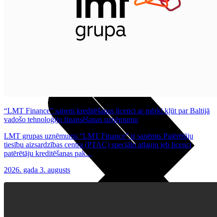
Noderīgi
Planšetes
Maksas un tarifi Latvijā
Maksas un tarifi ārzemēs
LMT Kartes iespējas
Kur nopirkt
Kā kļūt par LMT klientu
eSIM tehnoloģija
Citi pakalpojumi
“LMT Finance” saņem kreditēšanas licenci ar mērķi kļūt par Baltijā
vadošo tehnoloģiju finansēšanas uzņēmumu
LMT grupas uzņēmums “LMT Finance” ir saņēmis Patērētāju
tiesību aizsardzības centra (PTAC) speciālo atļauju jeb licenci
patērētāju kreditēšanas pak...
2026. gada 3. augusts