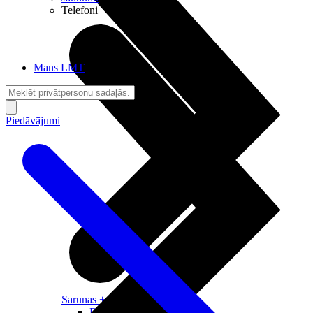
Telefoni
Mans LMT
Piedāvājumi
Sarunas + Internets
Brīvība + Neatkarība