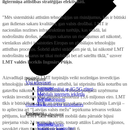
ilgtermiņa attīstības stratēģijas efektivitāti.
"Mēs sistemātiski attīstām tehnoloģijas un risinājumus, kas ir būtiski
gan ikdienas sakaru kvalitātei, gan valsts drošībai. LMT ir
nacionālas nozīmes infrastruktūras turētājs, kas strādā, lai
nodrošinātu drošus, noturīgus sakarus un risinājumus arī nākotnē,
vienlaikus aktīvi iesaistoties Eiropas un globālajos tehnoloģiju
attīstības procesos. Šobrīd aktīvi strādājam pie tā, lai nākotnē LMT
nodrošinātu sakarus ne tikai mobilajā bet arī satelītu tīklā,” uzsver
LMT valdes loceklis Ingmārs Pūķis
.
Aizvadītajā pusgadā LMT turpinājis veikt nozīmīgas investīcijas
Pieslēgumi
Visi televizori
tehnoloģiju un infrastruktūras attīstībā, lai stiprinātu tīkla noturību un
Samsung
Internets mājai ar 4G/5G rūteri
gatavību nākotnes izaicinājumiem. Pirmajā pusgadā uzņēmuma
LG
Mobilais internets iekārtās
veiktās investīcijas tīkla attīstībā sasniedza 13,6 miljonus eiro. LMT
Xiaomi
IoT pieslēgums
tīkls ir būtiskākais drošu un noturīgu sakaru nodrošinātājs Latvijā –
TCL
Ģimenes komplekta kalkulators
to apliecina arī “Latvijas valsts mežu” iepirkuma ietvaros veiktais
Piederumi
Saistītie pakalpojumi
pētījums, kur LMT tīklā sakari un mobilā datu pārraide bijusi
pieejama visās 24 testētajās vietās, tostarp attālos Latvijas reģionos,
Konsoles
Interneta sargs
Spēles un kontrolieri
savukārt citam tirgus dalībniekam – tikai 6.
Tehniskie darbi