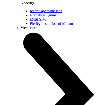
Noderīgi
Iekārtu apdrošināšana
Nomaksas līgums
Multi-SIM
Pieslēgums pulkstenī bērnam
Viedierīces