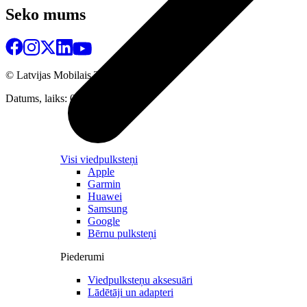
Seko mums
© Latvijas Mobilais Telefons
2026
Datums, laiks: 06.08.2026 08:26
Visi viedpulksteņi
Apple
Garmin
Huawei
Samsung
Google
Bērnu pulksteņi
Piederumi
Viedpulksteņu aksesuāri
Lādētāji un adapteri