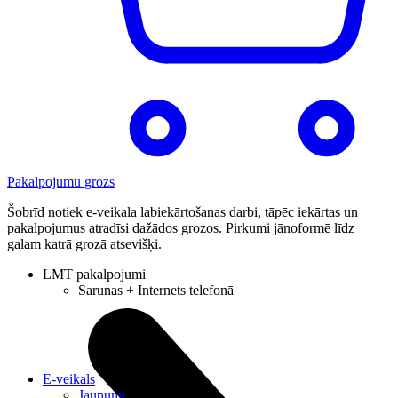
Pakalpojumu grozs
Šobrīd notiek e-veikala labiekārtošanas darbi, tāpēc iekārtas un
pakalpojumus atradīsi dažādos grozos. Pirkumi jānoformē līdz
galam katrā grozā atsevišķi.
LMT pakalpojumi
Sarunas + Internets telefonā
E-veikals
Jaunumi