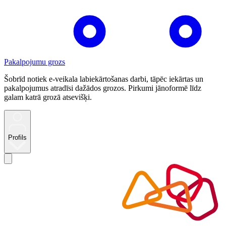
Pakalpojumu grozs
Šobrīd notiek e-veikala labiekārtošanas darbi, tāpēc iekārtas un
pakalpojumus atradīsi dažādos grozos. Pirkumi jānoformē līdz
galam katrā grozā atsevišķi.
Profils