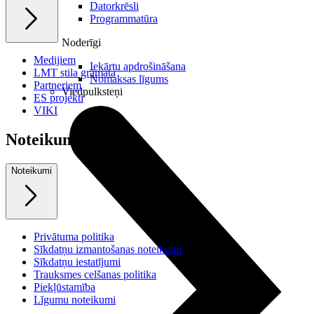
Datorkrēsli
Programmatūra
Noderīgi
Medijiem
Iekārtu apdrošināšana
LMT stila grāmata
Nomaksas līgums
Partneriem
Viedpulksteņi
ES projekti
VIKI
Noteikumi
Noteikumi
Privātuma politika
Sīkdatņu izmantošanas noteikumi
Sīkdatņu iestatījumi
Trauksmes celšanas politika
Piekļūstamība
Līgumu noteikumi