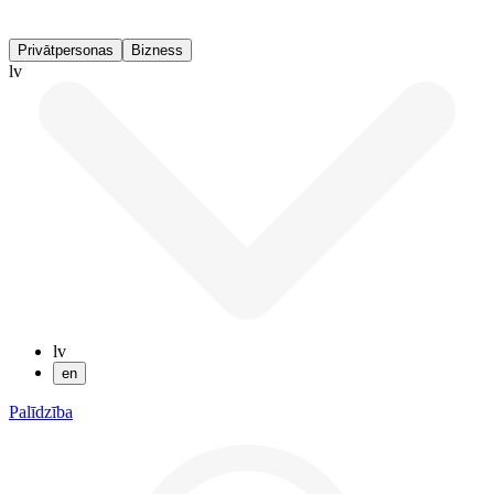
Privātpersonas
Bizness
lv
lv
en
Palīdzība