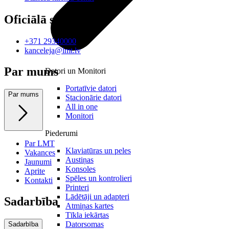
Oficiālā saziņa
+371 29340000
kanceleja@lmt.lv
Par mums
Datori un Monitori
Portatīvie datori
Par mums
Stacionārie datori
All in one
Monitori
Piederumi
Par LMT
Klaviatūras un peles
Vakances
Austiņas
Jaunumi
Konsoles
Aprite
Spēles un kontrolieri
Kontakti
Printeri
Lādētāji un adapteri
Sadarbība
Atmiņas kartes
Tīkla iekārtas
Datorsomas
Sadarbība