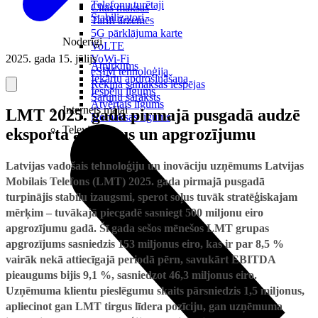
Telefonu turētaji
Citas maksas
Stabilizatori
Tarifi ārzemēs
5G pārklājuma karte
Noderīgi
VoLTE
2025. gada 15. jūlijs
VoWi-Fi
Atpirkums
eSIM tehnoloģija
Iekārtu apdrošināšana
Rēķina samaksas iespējas
Iespēju līgums
Sarunu saraksts
Atvērtais līgums
Internets mājai
LMT 2025. gada pirmajā pusgadā audzē
Nomaksas līgums
Televizori
eksporta apjomus un apgrozījumu
Latvijas vadošais tehnoloģiju un inovāciju uzņēmums Latvijas
Mobilais Telefons (LMT) 2025. gada pirmajā pusgadā
turpinājis stabilu izaugsmi, sperot soļus tuvāk stratēģiskajam
mērķim – tuvākajā piecgadē sasniegt 500 miljonu eiro
apgrozījumu gadā. Šī gada sešos mēnešos LMT grupas
apgrozījums sasniedzis 153 miljonus eiro, kas ir par 8,5 %
vairāk nekā attiecīgajā periodā pērn, savukārt EBITDA
pieaugums bijis 9,1 %, sasniedzot 46,3 miljonus eiro.
Uzņēmuma klientu pieslēgumu skaits pārsniedzis 1,5 miljonus,
apliecinot gan LMT tirgus līdera pozīciju, gan uzņēmuma