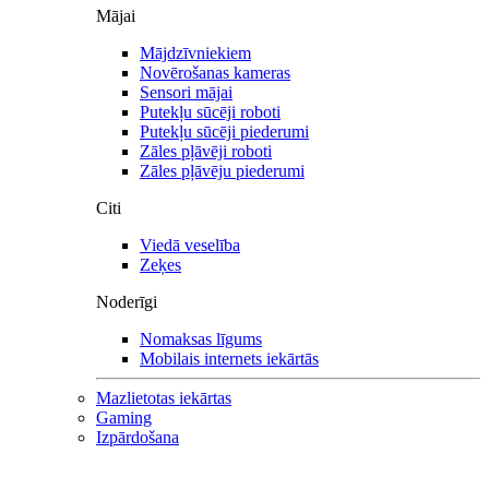
Mājai
Mājdzīvniekiem
Novērošanas kameras
Sensori mājai
Putekļu sūcēji roboti
Putekļu sūcēji piederumi
Zāles pļāvēji roboti
Zāles pļāvēju piederumi
Citi
Viedā veselība
Zeķes
Noderīgi
Nomaksas līgums
Mobilais internets iekārtās
Mazlietotas iekārtas
Gaming
Izpārdošana