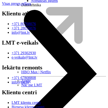
Nomaksas līgums
Visas preses relīzes
Datortehnika
Klientu atbalsts
+371 80768076
+371 28076076
info@lmt.lv
LMT e-veikals
+371 29302930
e-veikals@lmt.lv
Iekārtu remonts
HBO Max | Netflix
+371 67808808
Aprite
info@tsc.lv
Nāc pie LMT
Klientu centri
LMT klientu centri
Biznesa klientu centri