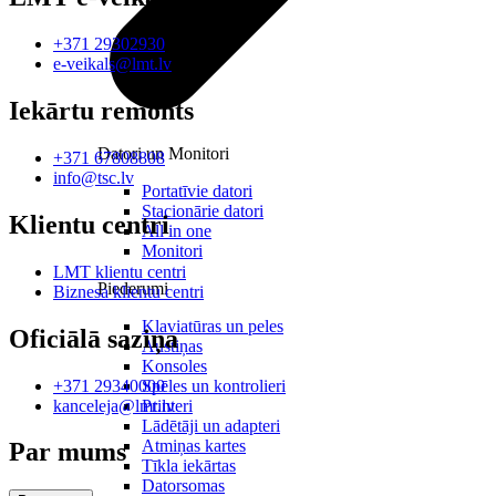
+371 29302930
e-veikals@lmt.lv
Iekārtu remonts
Datori un Monitori
+371 67808808
info@tsc.lv
Portatīvie datori
Stacionārie datori
Klientu centri
All in one
Monitori
LMT klientu centri
Piederumi
Biznesa klientu centri
Klaviatūras un peles
Oficiālā saziņa
Austiņas
Konsoles
+371 29340000
Spēles un kontrolieri
kanceleja@lmt.lv
Printeri
Lādētāji un adapteri
Atmiņas kartes
Par mums
Tīkla iekārtas
Datorsomas