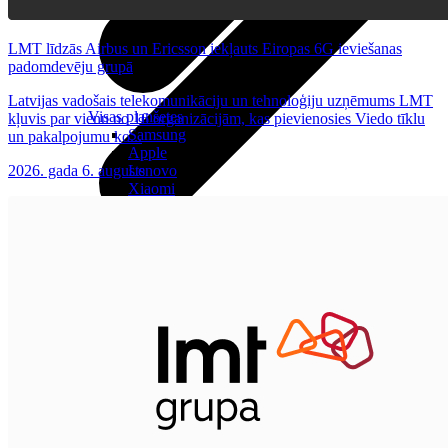
LMT līdzās Airbus un Ericsson iekļauts Eiropas 6G ieviešanas
padomdevēju grupā
Latvijas vadošais telekomunikāciju un tehnoloģiju uzņēmums LMT
Visas planšetes
kļuvis par vienu no 16 organizācijām, kas pievienosies Viedo tīklu
Samsung
un pakalpojumu ko...
Apple
2026. gada 6. augusts
Lenovo
Xiaomi
ONYX
Piederumi
Citi pakalpojumi
Vāki un ietvari
Irbuļi
Sensors Elpo
Klaviatūras un peles
Interneta sargs
Lādētāji un adapteri
VoWi-Fi
Noderīgi
Viedtelevīzija
Atpirkums
Iekārtu apdrošināšana
Atvērtais līgums