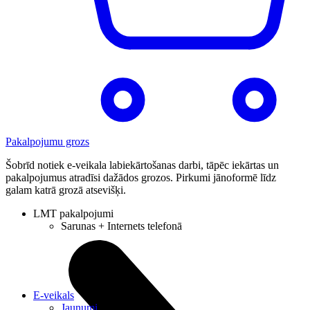
Pakalpojumu grozs
Šobrīd notiek e-veikala labiekārtošanas darbi, tāpēc iekārtas un
pakalpojumus atradīsi dažādos grozos. Pirkumi jānoformē līdz
galam katrā grozā atsevišķi.
LMT pakalpojumi
Sarunas + Internets telefonā
E-veikals
Jaunumi