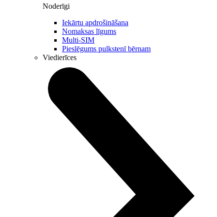
Noderīgi
Iekārtu apdrošināšana
Nomaksas līgums
Multi-SIM
Pieslēgums pulkstenī bērnam
Viedierīces