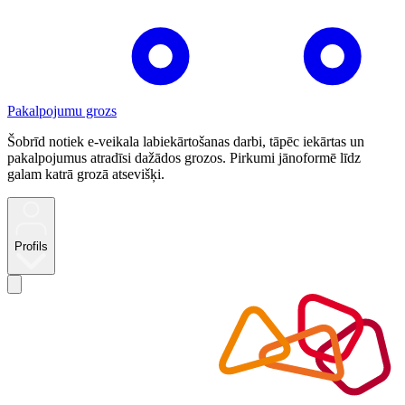
Pakalpojumu grozs
Šobrīd notiek e-veikala labiekārtošanas darbi, tāpēc iekārtas un
pakalpojumus atradīsi dažādos grozos. Pirkumi jānoformē līdz
galam katrā grozā atsevišķi.
Profils