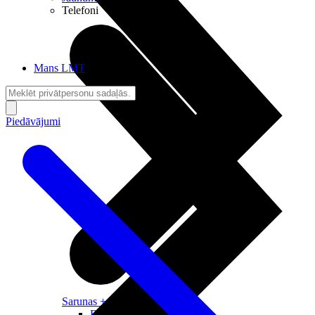
Telefoni
Mans LMT
Piedāvājumi
Sarunas + Internets
Brīvība + Neatkarība