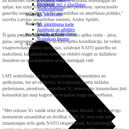
un kontroles sistēmu attīstību. Tas ļauj izstrādāt tehnoloģijas un
Projektori
Microsoft 365 + OneDrive
spējas, kas uztur Alianses tehnoloģisko pārākumu, operacionālo
Audiosistēmas
gatavību unnodrošina NATO aizsardzības un atturēšanas politiku,”
TV piederumi
Noderīgi
uzsvēra Latvijas aizsardzības ministrs, Andris Sprūds.
Noderīgi
5G pārklājuma karte
Jautājumi un atbildes
Iekārtu apdrošināšana
Priekšapmaksas karte
Šī gada projekts bija vērsts uz visu militāro spēku veidu – jūras,
Nomaksas līgums
gaisa, sauszemes, kosmosa un kiberspēku koordināciju, lai veiktu
Audio
visaptverošasmilitārās operācijas, uzlabojot NATO gatavību un
nodrošinot, ka sabiedroto spēki var efektīvi reaģēt uz dažādiem
draudiem un izaicinājumiem strauji mainīgajā vidē.
LMT nodrošināja ne tikai nepieciešamo infrastruktūru un
aprīkojumu, bet arī ekspertīzi, lai veiksmīgi testētu dažādus
pielietojums, piemēram, nodrošinot 5G tehnoloģiju izmantošanu jūrā
komunikācijai starp kuģiem un bezpilota kuģu manevrēšanai.
“Mēs redzam 5G vairāk nekā tikai saziņas līdzekli – tas ir spēcīgs
instruments aizsardzībai un drošībai. LMT 5G testa vide tiek
izmantotajau trešo gadu NATO eksperimentā. Kā tehnoloģiju