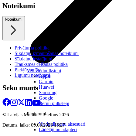
Noteikumi
Noteikumi
Privātuma politika
Sīkdatņu izmantošanas noteikumi
Sīkdatņu iestatījumi
Trauksmes celšanas politika
Piekļūstamība
Visi viedpulksteņi
Līgumu noteikumi
Apple
Garmin
Seko mums
Huawei
Samsung
Google
Bērnu pulksteņi
Piederumi
© Latvijas Mobilais Telefons
2026
Viedpulksteņu aksesuāri
Datums, laiks: 09.08.2026 15:27
Lādētāji un adapteri