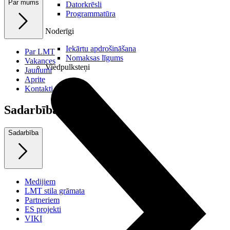
Par mums
Datorkrēsli
Programmatūra
Noderīgi
Iekārtu apdrošināšana
Par LMT
Nomaksas līgums
Vakances
Viedpulksteņi
Jaunumi
Aprite
Kontakti
Sadarbība
Sadarbība
Medijiem
LMT stila grāmata
Partneriem
ES projekti
VIKI