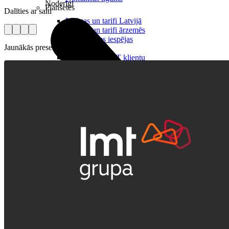
Noderīgi
Planšetes
Dalīties ar saiti
Maksas un tarifi Latvijā
Maksas un tarifi ārzemēs
LMT Kartes iespējas
Jaunākās preses relīzes
Kur nopirkt
Kā kļūt par LMT klientu
eSIM tehnoloģija
Citi pakalpojumi