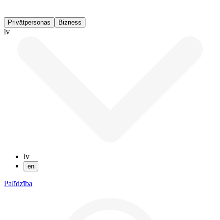
Privātpersonas
Bizness
lv
lv
en
Palīdzība