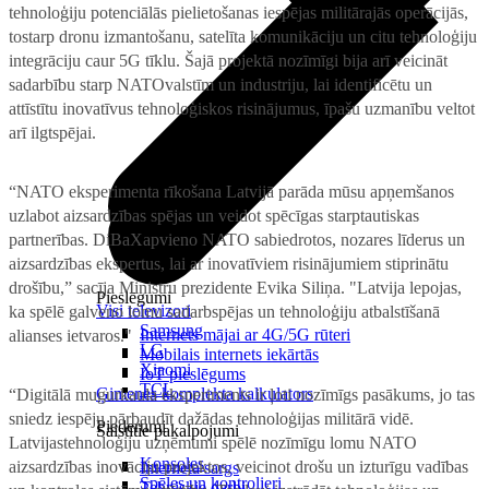
tehnoloģiju potenciālās pielietošanas iespējas militārajās operācijās,
tostarp dronu izmantošanu, satelīta komunikāciju un citu tehnoloģiju
integrāciju caur 5G tīklu. Šajā projektā nozīmīgi bija arī veicināt
sadarbību starp NATOvalstīm un industriju, lai identificētu un
attīstītu inovatīvus tehnoloģiskos risinājumus, īpašu uzmanību veltot
arī ilgtspējai.
“NATO eksperimenta rīkošana Latvijā parāda mūsu apņemšanos
uzlabot aizsardzības spējas un veidot spēcīgas starptautiskas
partnerības. DiBaXapvieno NATO sabiedrotos, nozares līderus un
aizsardzības ekspertus, lai ar inovatīviem risinājumiem stiprinātu
drošību,” sacīja Ministru prezidente Evika Siliņa. "Latvija lepojas,
Pieslēgumi
Visi televizori
ka spēlē galveno lomu sadarbspējas un tehnoloģiju atbalstīšanā
Samsung
Internets mājai ar 4G/5G rūteri
alianses ietvaros."
LG
Mobilais internets iekārtās
Xiaomi
IoT pieslēgums
TCL
Ģimenes komplekta kalkulators
“Digitālā mugurkaula eksperiments ir ļoti nozīmīgs pasākums, jo tas
sniedz iespēju pārbaudīt dažādas tehnoloģijas militārā vidē.
Piederumi
Saistītie pakalpojumi
Latvijastehnoloģiju uzņēmumi spēlē nozīmīgu lomu NATO
Konsoles
aizsardzības inovāciju projektos, veicinot drošu un izturīgu vadības
Interneta sargs
Spēles un kontrolieri
Tehniskie darbi