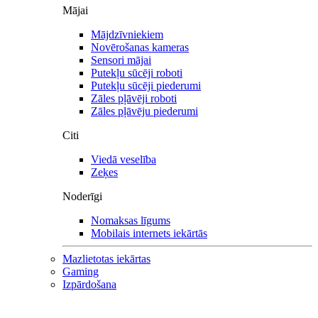
Mājai
Mājdzīvniekiem
Novērošanas kameras
Sensori mājai
Putekļu sūcēji roboti
Putekļu sūcēji piederumi
Zāles pļāvēji roboti
Zāles pļāvēju piederumi
Citi
Viedā veselība
Zeķes
Noderīgi
Nomaksas līgums
Mobilais internets iekārtās
Mazlietotas iekārtas
Gaming
Izpārdošana