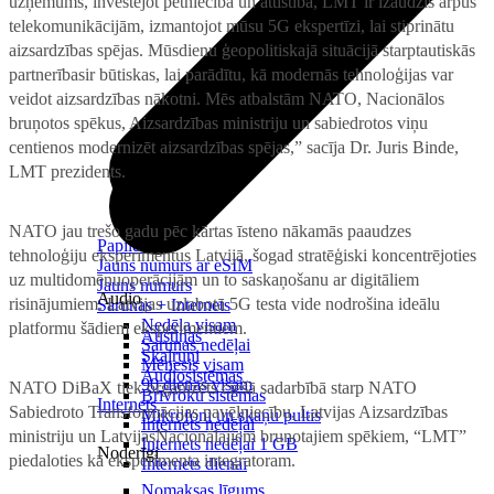
uzņēmums, investējot pētniecībā un attīstībā, LMT ir izaudzis ārpus
telekomunikācijām, izmantojot mūsu 5G ekspertīzi, lai stiprinātu
aizsardzības spējas. Mūsdienu ģeopolitiskajā situācijā starptautiskās
partnerībasir būtiskas, lai parādītu, kā modernās tehnoloģijas var
veidot aizsardzības nākotni. Mēs atbalstām NATO, Nacionālos
bruņotos spēkus, Aizsardzības ministriju un sabiedrotos viņu
centienos modernizēt aizsardzības spējas,” sacīja Dr. Juris Binde,
LMT prezidents.
NATO jau trešo gadu pēc kārtas īsteno nākamās paaudzes
Papildināt
tehnoloģiju eksperimentus Latvijā, šogad stratēģiski koncentrējoties
Jauns numurs ar eSIM
uz multidomēnuoperācijām un to saskaņošanu ar digitāliem
Jauns numurs
Audio
risinājumiem. Latvijas uzlabotā 5G testa vide nodrošina ideālu
Sarunas + Internets
Nedēļa visam
platformu šādiem eksperimentiem.
Austiņas
Sarunas nedēļai
Skaļruņi
Mēnesis visam
Audiosistēmas
90 dienas visam
NATO DiBaX tiek organizēts ciešā sadarbībā starp NATO
Brīvroku sistēmas
Internets
Sabiedroto Transformācijas pavēlniecību, Latvijas Aizsardzības
Mikrofoni un skaņu pultis
Internets nedēļai
ministriju un LatvijasNacionālajiem bruņotajiem spēkiem, “LMT”
Internets nedēļai 1 GB
Noderīgi
piedaloties kā eksperimenta integratoram.
Internets dienai
Nomaksas līgums