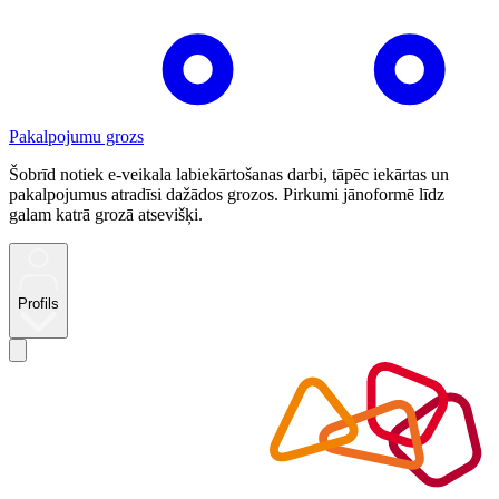
Pakalpojumu grozs
Šobrīd notiek e-veikala labiekārtošanas darbi, tāpēc iekārtas un
pakalpojumus atradīsi dažādos grozos. Pirkumi jānoformē līdz
galam katrā grozā atsevišķi.
Profils