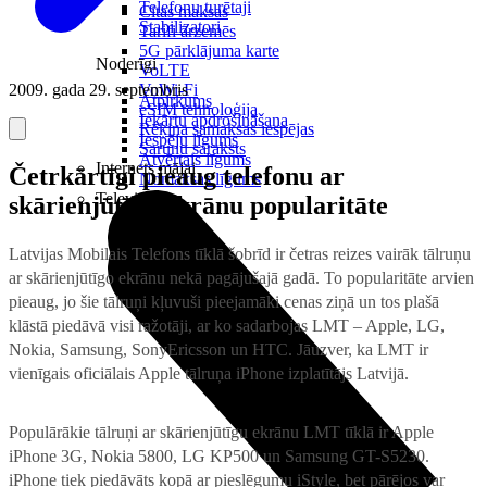
Telefonu turētaji
Citas maksas
Stabilizatori
Tarifi ārzemēs
5G pārklājuma karte
Noderīgi
VoLTE
2009. gada 29. septembris
VoWi-Fi
Atpirkums
eSIM tehnoloģija
Iekārtu apdrošināšana
Rēķina samaksas iespējas
Iespēju līgums
Sarunu saraksts
Atvērtais līgums
Internets mājai
Četrkārtīgi pieaug telefonu ar
Nomaksas līgums
Televizori
skārienjūtīgu ekrānu popularitāte
Latvijas Mobilais Telefons tīklā šobrīd ir četras reizes vairāk tālruņu
ar skārienjūtīgo ekrānu nekā pagājušajā gadā.
To popularitāte arvien
pieaug, jo šie tālruņi kļuvuši pieejamāki cenas ziņā un tos plašā
klāstā piedāvā visi ražotāji, ar ko sadarbojas LMT – Apple, LG,
Nokia, Samsung, SonyEricsson un HTC. Jāuzver, ka LMT ir
vienīgais oficiālais Apple tālruņa iPhone izplatītājs Latvijā.
Populārākie tālruņi ar skārienjūtīgu ekrānu LMT tīklā ir Apple
iPhone 3G, Nokia 5800, LG KP500 un Samsung GT-S5230.
iPhone tiek piedāvāts kopā ar pieslēgumu iStyle, bet pārējos var