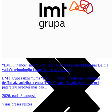
Noderīgi
Planšetes
Maksas un tarifi Latvijā
Maksas un tarifi ārzemēs
LMT Kartes iespējas
Kur nopirkt
Kā kļūt par LMT klientu
eSIM tehnoloģija
Citi pakalpojumi
“LMT Finance” saņem kreditēšanas licenci ar mērķi kļūt par Baltijā
vadošo tehnoloģiju finansēšanas uzņēmumu
LMT grupas uzņēmums “LMT Finance” ir saņēmis Patērētāju
tiesību aizsardzības centra (PTAC) speciālo atļauju jeb licenci
patērētāju kreditēšanas pak...
2026. gada 3. augusts
Visas preses relīzes