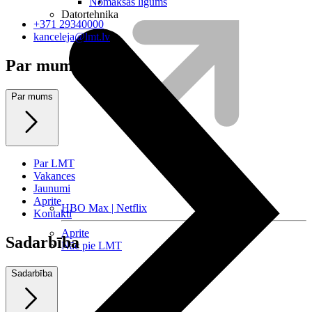
Nomaksas līgums
Datortehnika
+371 29340000
kanceleja@lmt.lv
Par mums
Par mums
Par LMT
Vakances
Jaunumi
Aprite
HBO Max | Netflix
Kontakti
Aprite
Sadarbība
Nāc pie LMT
Sadarbība