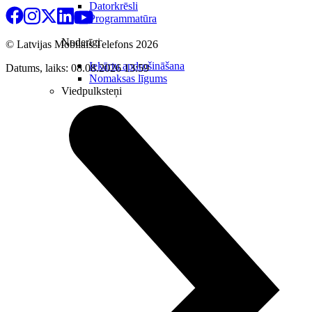
Datorkrēsli
Programmatūra
Noderīgi
© Latvijas Mobilais Telefons
2026
Iekārtu apdrošināšana
Datums, laiks: 08.08.2026 13:59
Nomaksas līgums
Viedpulksteņi