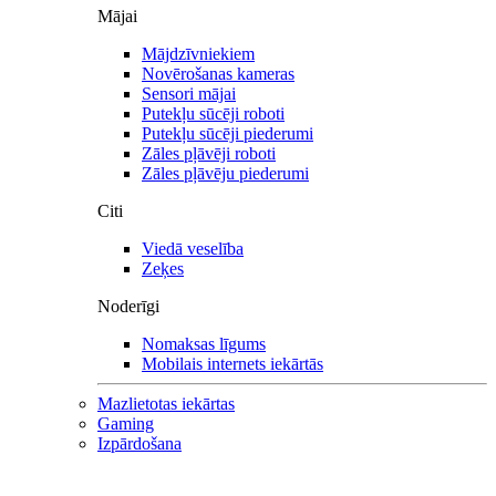
Mājai
Mājdzīvniekiem
Novērošanas kameras
Sensori mājai
Putekļu sūcēji roboti
Putekļu sūcēji piederumi
Zāles pļāvēji roboti
Zāles pļāvēju piederumi
Citi
Viedā veselība
Zeķes
Noderīgi
Nomaksas līgums
Mobilais internets iekārtās
Mazlietotas iekārtas
Gaming
Izpārdošana