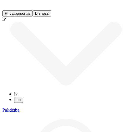
Privātpersonas
Bizness
lv
lv
en
Palīdzība