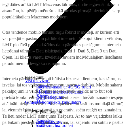
iegādāties arī kā LMT Mazcenas tālruņus, un tie ieguvuši tik lielu
atsaucību, ka pēdējo mēnešu laikā atrodas pirmajā pieciniekā starp
populārākajiem Mazcenas modeļiem.
Otra tendence mobilo tālruņu tirgū šobrīd ir modeļi, ar kuriem ērti
var piekļūt e-pastam un pārlūkot internetu. Sekojot klientu vēlmēm,
LMT piedāvā piecus dažādus datu pārraides pieslēgumus interneta
lietošanai tālrunī – Dati īslaicīgais, Dati 1, Dati 5, Dati 9 un Dati
Open, lai klients varētu izvēlēties saviem individuālajiem lietošanas
paradumiem izdevīgāko risinājumu.
Pieslēgumi
Interneta pārlūkošana ir ļoti būtiska biznesa klientiem, kas tālruņus
Visi televizori
izvēlas, lai tos veiksmīgi izmantotu uzņēmējdarbībā. Mobilo sakaru
Samsung
Internets mājai ar 4G/5G rūteri
LG
pakalpojumi ir veids, kā strādāt efektīvāk un līdz ar to būt soli
Mobilais internets iekārtās
Xiaomi
IoT pieslēgums
priekšā konkurentiem. Biznesa klienti arvien biežāk izmanto iespēju
TCL
Ģimenes komplekta kalkulators
attālināti piekļūt saviem darba e-pastiem un lasīt tos mobilajā tālrunī,
lai vienmēr būtu lietas kursā un operatīvi spētu reaģēt uz izmaiņām.
Piederumi
Saistītie pakalpojumi
Te lieti noder LMT risinājums Tiešpasts. Ar to nav vajadzības laiku
Konsoles
Interneta sargs
pa laikam pieslēgties e-pasta sistēmai, lai saņemtu vai sūtītu e-pastus
Spēles un kontrolieri
Tehniskie darbi