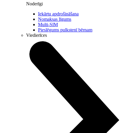
Noderīgi
Iekārtu apdrošināšana
Nomaksas līgums
Multi-SIM
Pieslēgums pulkstenī bērnam
Viedierīces