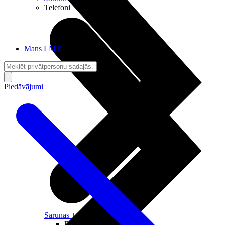
Telefoni
Mans LMT
Piedāvājumi
Sarunas + Internets
Brīvība + Neatkarība