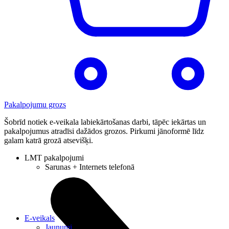
Pakalpojumu grozs
Šobrīd notiek e-veikala labiekārtošanas darbi, tāpēc iekārtas un
pakalpojumus atradīsi dažādos grozos. Pirkumi jānoformē līdz
galam katrā grozā atsevišķi.
LMT pakalpojumi
Sarunas + Internets telefonā
E-veikals
Jaunumi