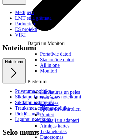
Medijiem
LMT stila grāmata
Partneriem
ES projekti
VIKI
Datori un Monitori
Noteikumi
Portatīvie datori
Stacionārie datori
Noteikumi
All in one
Monitori
Piederumi
Privātuma politika
Klaviatūras un peles
Sīkdatņu izmantošanas noteikumi
Austiņas
Sīkdatņu iestatījumi
Konsoles
Trauksmes celšanas politika
Spēles un kontrolieri
Piekļūstamība
Printeri
Līgumu noteikumi
Lādētāji un adapteri
Atmiņas kartes
Seko mums
Tīkla iekārtas
Datorsomas