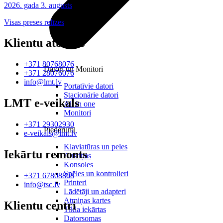
2026. gada 3. augusts
Visas preses relīzes
Klientu atbalsts
+371 80768076
Datori un Monitori
+371 28076076
info@lmt.lv
Portatīvie datori
Stacionārie datori
LMT e-veikals
All in one
Monitori
+371 29302930
Piederumi
e-veikals@lmt.lv
Klaviatūras un peles
Iekārtu remonts
Austiņas
Konsoles
Spēles un kontrolieri
+371 67808808
Printeri
info@tsc.lv
Lādētāji un adapteri
Atmiņas kartes
Klientu centri
Tīkla iekārtas
Datorsomas