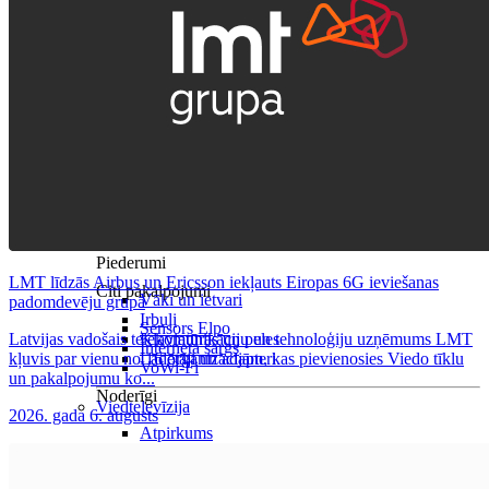
Visas planšetes
Samsung
Apple
Lenovo
Xiaomi
ONYX
Piederumi
LMT līdzās Airbus un Ericsson iekļauts Eiropas 6G ieviešanas
Citi pakalpojumi
Vāki un ietvari
padomdevēju grupā
Irbuļi
Sensors Elpo
Latvijas vadošais telekomunikāciju un tehnoloģiju uzņēmums LMT
Klaviatūras un peles
Interneta sargs
kļuvis par vienu no 16 organizācijām, kas pievienosies Viedo tīklu
Lādētāji un adapteri
VoWi-Fi
un pakalpojumu ko...
Noderīgi
Viedtelevīzija
2026. gada 6. augusts
Atpirkums
Iekārtu apdrošināšana
Atvērtais līgums