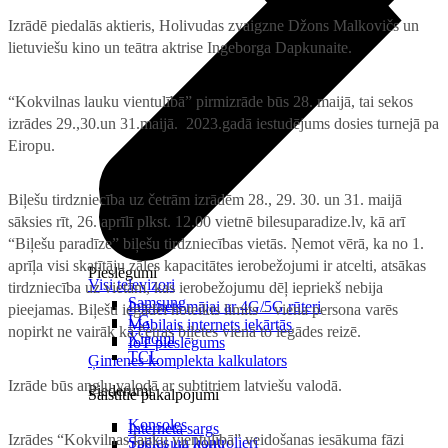
Izrādē piedalās aktieris, Holivudas zvaigzne Džons Malkovičs un
lietuviešu kino un teātra aktrise Ingeborga Dapkunaite.
“Kokvilnas lauku vientulībā” pirmizrāde būs 28. maijā, tai sekos
izrādes 29.,30.un 31.maijā. 2023.gadā iestudējums dosies turnejā pa
Eiropu.
Biļešu tirdzniecība uz četrām izrādēm 28., 29. 30. un 31. maijā
sāksies rīt, 26. aprīlī plkst. 12.00 vietnē bilesuparadize.lv, kā arī
“Biļešu paradīze” biļešu tirdzniecības vietās. Ņemot vērā, ka no 1.
aprīļa visi skatītāju zāles kapacitātes ierobežojumi ir atcelti, atsākas
Pieslēgumi
Visi televizori
tirdzniecība uz vietām, kas ierobežojumu dēļ iepriekš nebija
Samsung
Internets mājai ar 4G/5G rūteri
pieejamas. Biļešu iegādei noteikts limits – viena persona varēs
LG
Mobilais internets iekārtās
nopirkt ne vairāk kā četras biļetes vienā to iegādes reizē.
Xiaomi
IoT pieslēgums
TCL
Ģimenes komplekta kalkulators
Izrāde būs angļu valodā ar subtitriem latviešu valodā.
Piederumi
Saistītie pakalpojumi
Konsoles
Interneta sargs
Izrādes “Kokvilnas lauku vientulībā” veidošanas iesākuma fāzi
Spēles un kontrolieri
Tehniskie darbi