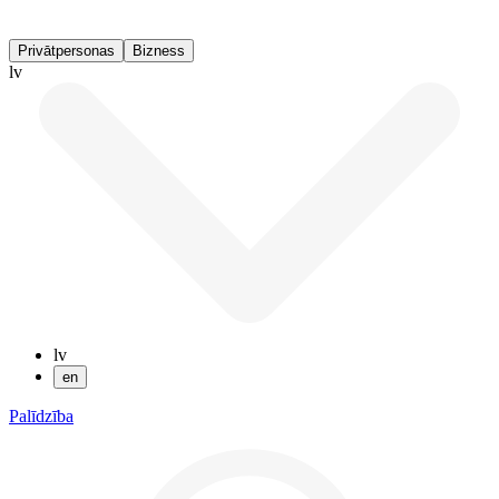
Privātpersonas
Bizness
lv
lv
en
Palīdzība