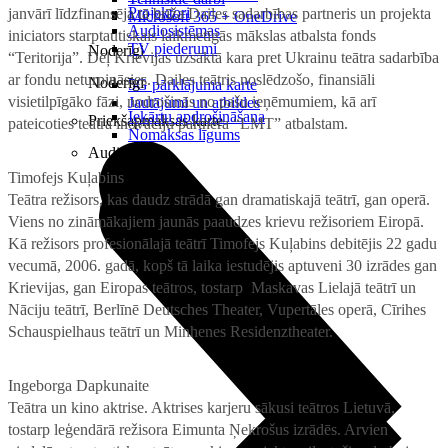
Projektori
janvārī līdzfinansēja tā brīža Dailes sadarbības partneris un projekta
Microsoft 365 + OneDrive
Audiosistēmas
iniciators starptautiskais laikmetīgās mākslas atbalsta fonds
TV piederumi
Noderīgi
“Teritorija”. Dēļ Krievijas uzsāktā kara pret Ukrainu teātra sadarbība
ar fondu neturpināsies. Dailes teātris noslēdzošo, finansiāli
Noderīgi
5G pārklājuma karte
visietilpīgāko fāzi, nodrošinās no pašu ieņēmumiem, kā arī
Jautājumi un atbildes
Iekārtu apdrošināšana
Priekšapmaksas karte
pateicoties teātra inovāciju partnera “LMT” atbalstam.
Nomaksas līgums
Audio
Timofejs Kuļabins
Teātra režisors, kas daudz strādā gan dramatiskajā teātrī, gan operā.
Viens no zināmākajiem jaunās paaudzes krievu režisoriem Eiropā.
Kā režisors profesionālajā teātrī Timofejs Kuļabins debitējis 22 gadu
vecumā, 2006. gadā, kopš tā laika iestudējis aptuveni 30 izrādes gan
Krievijas, gan Eiropas teātros, tostarp Maskavas Lielajā teātrī un
Nāciju teātrī, Berlīnē Deutsches Theater, Vupertāles operā, Cīrihes
Schauspielhaus teātrī un Minhenes Residenztheater.
Ingeborga Dapkunaite
Teātra un kino aktrise. Aktrises karjeru sākusi teātros Lietuvā,
tostarp leģendārā režisora Eimunta Ņekrošus izrādēs. Arvien