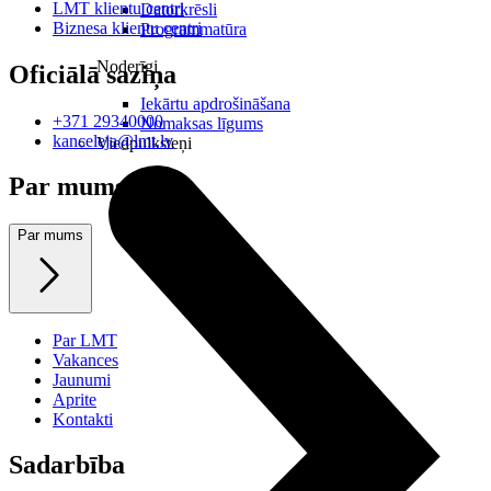
LMT klientu centri
Datorkrēsli
Biznesa klientu centri
Programmatūra
Noderīgi
Oficiālā saziņa
Iekārtu apdrošināšana
+371 29340000
Nomaksas līgums
kanceleja@lmt.lv
Viedpulksteņi
Par mums
Par mums
Par LMT
Vakances
Jaunumi
Aprite
Kontakti
Sadarbība