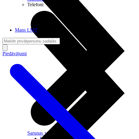
Telefoni
Mans LMT
Piedāvājumi
Sarunas + Internets
Brīvība + Neatkarība