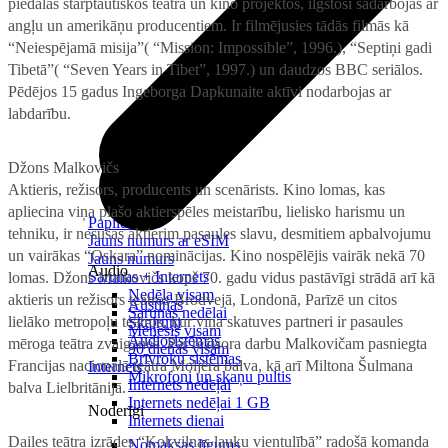
piedalās starptautiskos teātra un kino projektos, ilgstoši sadarbojas ar
angļu un amerikāņu producentiem. Ir filmējusies tādās filmās kā
“Neiespējamā misija”( “Mission: Impossible”, 1996.), “Septiņi gadi
Tibetā”( “Seven Years in Tibet”, 1997.) un daudzos BBC seriālos.
Pēdējos 15 gadus Ingeborga Dapkunaite aktīvi nodarbojas ar
labdarību.
Džons Malkovičs
Aktieris, režisors, producents un scenārists. Kino lomas, kas
apliecina viņa plašo aktierspēles meistarību, lielisko harismu un
Papildināt
tehniku, ir nesušas aktierim pasaules slavu, desmitiem apbalvojumu
Jauns numurs ar eSIM
un vairākas “Oskara” nominācijas. Kino nospēlējis vairāk nekā 70
Jauns numurs
Audio
Sarunas + Internets
lomas. Džons Malkovičs kopš 70. gadu vidus pastāvīgi strādā arī kā
Nedēļa visam
aktieris un režisors teātros Brodvejā, Londonā, Parīzē un citos
Austiņas
Sarunas nedēļai
lielāko metropoļu teātros, kur viņa skatuves partneri ir pasaules
Skaļruņi
Mēnesis visam
Audiosistēmas
mēroga teātra zvaigznes. Par režisora darbu Malkovičam pasniegta
90 dienas visam
Brīvroku sistēmas
Francijas nacionālā teātra Moljēra balva, kā arī Miltona Šulmana
Internets
Mikrofoni un skaņu pultis
Internets nedēļai
balva Lielbritānijā.
Internets nedēļai 1 GB
Noderīgi
Internets dienai
Dailes teātra izrādes “Kokvilnas lauku vientulībā” radošā komanda
Nomaksas līgums