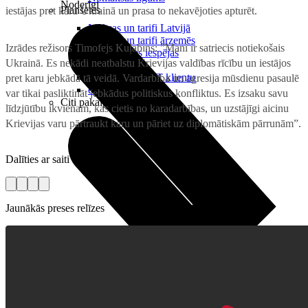
Noderīgi
Planšetes
iestājas pret karu Ukrainā un prasa to nekavējoties apturēt.
Maksas un tarifi Latvijā
Maksas un tarifi ārzemēs
Izrādes režisors Timofejs Kuļabins: ”Mani ir satriecis notiekošais
LMT Kartes iespējas
Ukrainā. Es nekādi neatbalstu Krievijas valdības rīcību un iestājos
Kur nopirkt
Kā kļūt par LMT klientu
pret karu jebkādā tā veidā. Vardarbība un agresija mūsdienu pasaulē
eSIM tehnoloģija
var tikai pasliktināt jebkādus politiskus konfliktus. Es izsaku savu
Citi pakalpojumi
līdzjūtību ikvienam, kas cietis no karadarbības, un uzstājīgi aicinu
Krievijas varu pārtraukt karu un pāriet uz diplomātiskām pārrunām”.
Dalīties ar saiti
Jaunākās preses relīzes