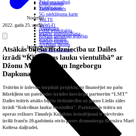
Telefonu turētaji
Citas maksas
Stabilizatori
Tarifi ārzemēs
5G pārklājuma karte
Noderīgi
VoLTE
2022. gada 25. aprīlis
VoWi-Fi
Atpirkums
eSIM tehnoloģija
Iekārtu apdrošināšana
Rēķina samaksas iespējas
Iespēju līgums
Sarunu saraksts
Atvērtais līgums
Internets mājai
Atsākas biļešu tirdzniecība uz Dailes
Nomaksas līgums
Televizori
izrādi “Kokvilnas lauku vientulībā” ar
Džonu Malkoviču un Ingeborgu
Dapkunaiti
Teātrim ir izdevies turpināt projektu, to finansējot no pašu
līdzekļiem un pateicoties izrādes inovāciju partnerim “LMT”
Dailes teātris atsāks biļešu tirdzniecību uz jauno Lielās zāles
izrādi “Kokvilnas lauku vientulībā”. Pazīstamais teātra un
operas režisors Timofejs Kuļabins iestudējumā ir pievērsies
izcilā franču 20.gadsimta otrās puses dramaturga Bernāra Marī
Koltesa daiļradei.