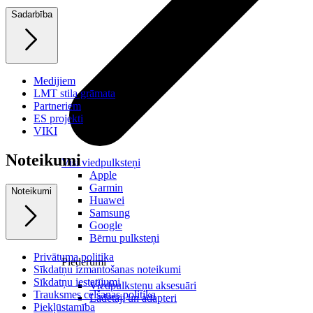
Sadarbība
Medijiem
LMT stila grāmata
Partneriem
ES projekti
VIKI
Noteikumi
Visi viedpulksteņi
Apple
Garmin
Noteikumi
Huawei
Samsung
Google
Bērnu pulksteņi
Privātuma politika
Piederumi
Sīkdatņu izmantošanas noteikumi
Sīkdatņu iestatījumi
Viedpulksteņu aksesuāri
Trauksmes celšanas politika
Lādētāji un adapteri
Piekļūstamība