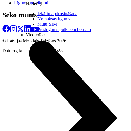
Līgumu noteikumi
Noderīgi
Iekārtu apdrošināšana
Seko mums
Nomaksas līgums
Multi-SIM
Pieslēgums pulkstenī bērnam
Viedierīces
© Latvijas Mobilais Telefons
2026
Datums, laiks: 07.08.2026 01:28