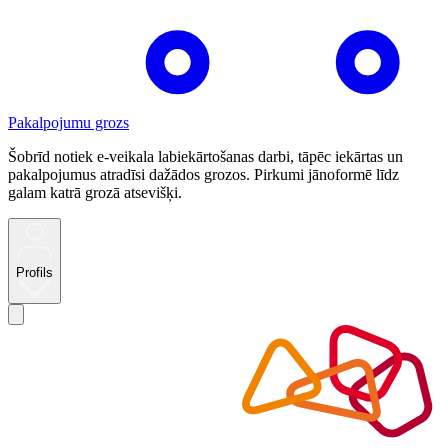
Pakalpojumu grozs
Šobrīd notiek e-veikala labiekārtošanas darbi, tāpēc iekārtas un
pakalpojumus atradīsi dažādos grozos. Pirkumi jānoformē līdz
galam katrā grozā atsevišķi.
Profils