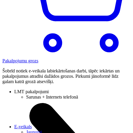
Pakalpojumu grozs
Šobrīd notiek e-veikala labiekārtošanas darbi, tāpēc iekārtas un
pakalpojumus atradīsi dažādos grozos. Pirkumi jānoformē līdz
galam katrā grozā atsevišķi.
LMT pakalpojumi
Sarunas + Internets telefonā
E-veikals
Jaunumi