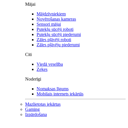
Mājai
Mājdzīvniekiem
Novērošanas kameras
Sensori mājai
Putekļu sūcēji roboti
Putekļu sūcēji piederumi
Zāles pļāvēji roboti
Zāles pļāvēju piederumi
Citi
Viedā veselība
Zeķes
Noderīgi
Nomaksas līgums
Mobilais internets iekārtās
Mazlietotas iekārtas
Gaming
Izpārdošana