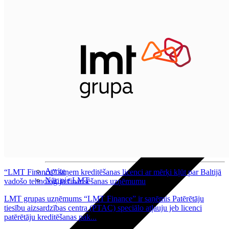
Nomaksas līgums
Datortehnika
HBO Max | Netflix
Aprite
“LMT Finance” saņem kreditēšanas licenci ar mērķi kļūt par Baltijā
Nāc pie LMT
vadošo tehnoloģiju finansēšanas uzņēmumu
LMT grupas uzņēmums “LMT Finance” ir saņēmis Patērētāju
tiesību aizsardzības centra (PTAC) speciālo atļauju jeb licenci
patērētāju kreditēšanas pak...