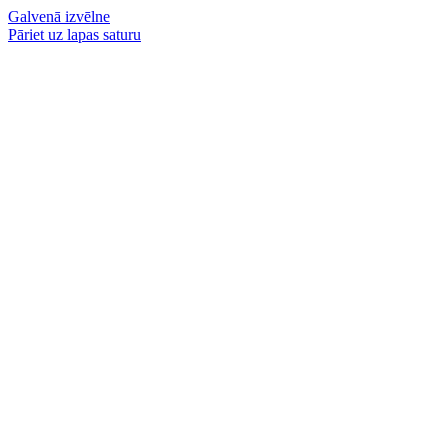
Galvenā izvēlne
Pāriet uz lapas saturu