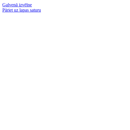
Galvenā izvēlne
Pāriet uz lapas saturu