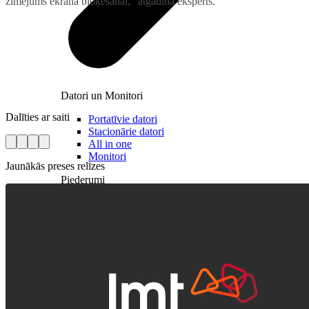
zīmējums ekrāna bloķēšanai,” atgādina eksperts.
Datori un Monitori
Dalīties ar saiti
Portatīvie datori
Stacionārie datori
All in one
Monitori
Jaunākās preses relīzes
Piederumi
Klaviatūras un peles
Austiņas
Konsoles
Spēles un kontrolieri
Printeri
Lādētāji un adapteri
Atmiņas kartes
Tīkla iekārtas
Datorsomas