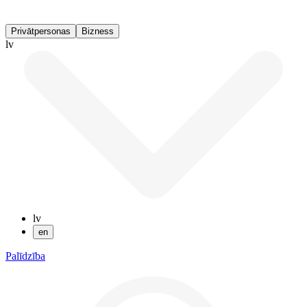
Privātpersonas
Bizness
lv
lv
en
Palīdzība