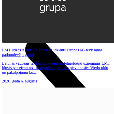
Datorkrēsli
Programmatūra
Noderīgi
Iekārtu apdrošināšana
Nomaksas līgums
Viedpulksteņi
LMT līdzās Airbus un Ericsson iekļauts Eiropas 6G ieviešanas
padomdevēju grupā
Latvijas vadošais telekomunikāciju un tehnoloģiju uzņēmums LMT
kļuvis par vienu no 16 organizācijām, kas pievienosies Viedo tīklu
un pakalpojumu ko...
2026. gada 6. augusts