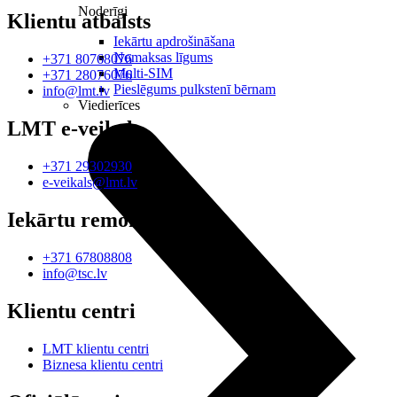
Noderīgi
Klientu atbalsts
Iekārtu apdrošināšana
Nomaksas līgums
+371 80768076
Multi-SIM
+371 28076076
Pieslēgums pulkstenī bērnam
info@lmt.lv
Viedierīces
LMT e-veikals
+371 29302930
e-veikals@lmt.lv
Iekārtu remonts
+371 67808808
info@tsc.lv
Klientu centri
LMT klientu centri
Biznesa klientu centri