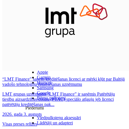
Visi viedpulksteņi
Apple
Garmin
“LMT Finance” saņem kreditēšanas licenci ar mērķi kļūt par Baltijā
Huawei
vadošo tehnoloģiju finansēšanas uzņēmumu
Samsung
Google
LMT grupas uzņēmums “LMT Finance” ir saņēmis Patērētāju
Bērnu pulksteņi
tiesību aizsardzības centra (PTAC) speciālo atļauju jeb licenci
patērētāju kreditēšanas pak...
Piederumi
2026. gada 3. augusts
Viedpulksteņu aksesuāri
Lādētāji un adapteri
Visas preses relīzes