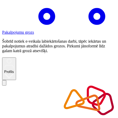
Pakalpojumu grozs
Šobrīd notiek e-veikala labiekārtošanas darbi, tāpēc iekārtas un
pakalpojumus atradīsi dažādos grozos. Pirkumi jānoformē līdz
galam katrā grozā atsevišķi.
Profils