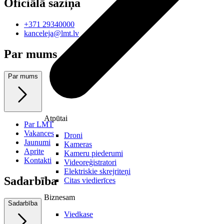
Oficiālā saziņa
+371 29340000
kanceleja@lmt.lv
Par mums
Par mums
Atpūtai
Par LMT
Vakances
Droni
Jaunumi
Kameras
Aprite
Kameru piederumi
Kontakti
Videoreģistratori
Elektriskie skrejriteņi
Sadarbība
Citas viedierīces
Biznesam
Sadarbība
Viedkase