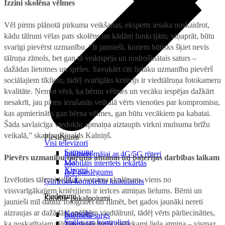
Izzini skolēna vēlmes
Vēl pirms plānotā pirkuma veikšanas, eksperts iesaka noskaidrot,
kādu tālruni vēlas pats skolēns un kādām funkcijām, viņaprāt, būtu
svarīgi pievērst uzmanību. “Ir jaunieši, kuriem būtisks šķiet nevis
tālruņa zīmols, bet gan tā veiktspēja un nodrošinātais saturs –
dažādas lietotnes un spēles. Savukārt citi lielāku uzmanību pievērš
sociālajiem tīkliem, tādēļ svarīgāks kritērijs ir viedtālruņa fotokameru
kvalitāte. Ņemot vērā, ka bērnu vēlmes un vecāku iespējas dažkārt
nesakrīt, jau pirms ierašanās veikalā vērts vienoties par kompromisu,
kas apmierinātu gan bērna vēlmes, gan būtu vecākiem pa kabatai.
Šāda savlaicīga viedokļu apmaiņa aiztaupīs virkni mulsuma brīžu
veikalā,” skaidro Rinalds Kalniņš.
Pieslēgumi
Visi televizori
Samsung
Internets mājai ar 4G/5G rūteri
Pievērs uzmanību tālruņa atmiņai un baterijas darbības laikam
LG
Mobilais internets iekārtās
Xiaomi
IoT pieslēgums
TCL
Izvēloties tālruni jebkura vecuma skolēnam, viens no
Ģimenes komplekta kalkulators
vissvarīgākajiem kritērijiem ir ierīces atmiņas lielums. Bērni un
Piederumi
Saistītie pakalpojumi
jaunieši mīl daudz fotografēt un filmēt, bet gados jaunāki nereti
aizraujas ar dažādām spēlītēm viedtālrunī, tādēļ vērts pārliecināties,
Konsoles
Interneta sargs
Spēles un kontrolieri
ka noskatītajam tālruņa modelim ir pietiekami liela atmiņa – vismaz
Tehniskie darbi