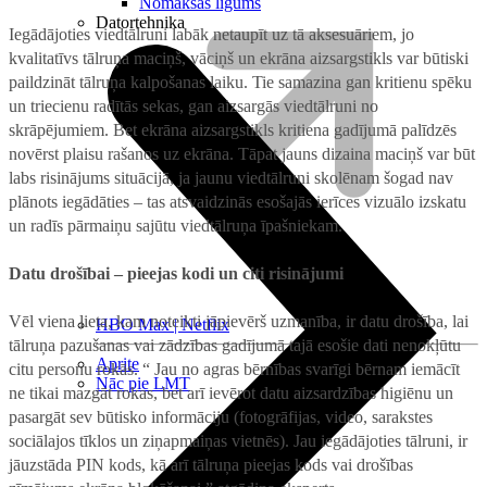
Nomaksas līgums
Datortehnika
Iegādājoties viedtālruni labāk netaupīt uz tā aksesuāriem, jo
kvalitatīvs tālruņa maciņš, vāciņš un ekrāna aizsargstikls var būtiski
paildzināt tālruņa kalpošanas laiku. Tie samazina gan kritienu spēku
un triecienu radītās sekas, gan aizsargās viedtālruni no
skrāpējumiem. Bet ekrāna aizsargstikls kritiena gadījumā palīdzēs
novērst plaisu rašanos uz ekrāna. Tāpat jauns dizaina maciņš var būt
labs risinājums situācijā, ja jaunu viedtālruni skolēnam šogad nav
plānots iegādāties – tas atsvaidzinās esošajās ierīces vizuālo izskatu
un radīs pārmaiņu sajūtu viedtālruņa īpašniekam.
Datu drošībai – pieejas kodi un citi risinājumi
Vēl viena lieta, kam noteikti jāpievērš uzmanība, ir datu drošība, lai
HBO Max | Netflix
tālruņa pazušanas vai zādzības gadījumā tajā esošie dati nenokļūtu
Aprite
citu personu rokās. “ Jau no agras bērnības svarīgi bērnam iemācīt
Nāc pie LMT
ne tikai mazgāt rokas, bet arī ievērot datu aizsardzības higiēnu un
pasargāt sev būtisko informāciju (fotogrāfijas, video, sarakstes
sociālajos tīklos un ziņapmaiņas vietnēs). Jau iegādājoties tālruni, ir
jāuzstāda PIN kods, kā arī tālruņa pieejas kods vai drošības