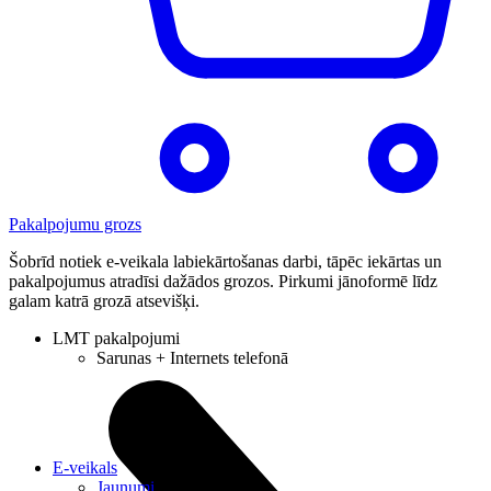
Pakalpojumu grozs
Šobrīd notiek e-veikala labiekārtošanas darbi, tāpēc iekārtas un
pakalpojumus atradīsi dažādos grozos. Pirkumi jānoformē līdz
galam katrā grozā atsevišķi.
LMT pakalpojumi
Sarunas + Internets telefonā
E-veikals
Jaunumi