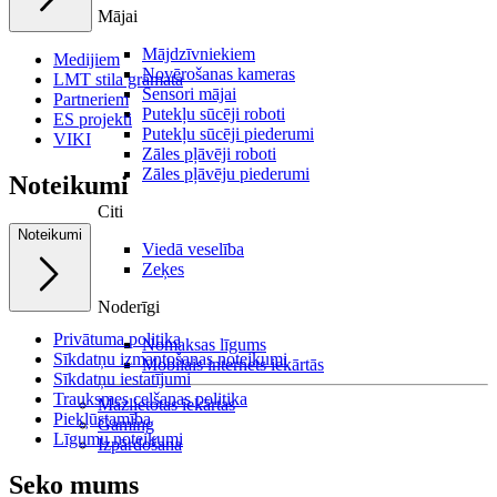
Mājai
Mājdzīvniekiem
Medijiem
Novērošanas kameras
LMT stila grāmata
Sensori mājai
Partneriem
Putekļu sūcēji roboti
ES projekti
Putekļu sūcēji piederumi
VIKI
Zāles pļāvēji roboti
Zāles pļāvēju piederumi
Noteikumi
Citi
Noteikumi
Viedā veselība
Zeķes
Noderīgi
Privātuma politika
Nomaksas līgums
Sīkdatņu izmantošanas noteikumi
Mobilais internets iekārtās
Sīkdatņu iestatījumi
Trauksmes celšanas politika
Mazlietotas iekārtas
Piekļūstamība
Gaming
Līgumu noteikumi
Izpārdošana
Seko mums