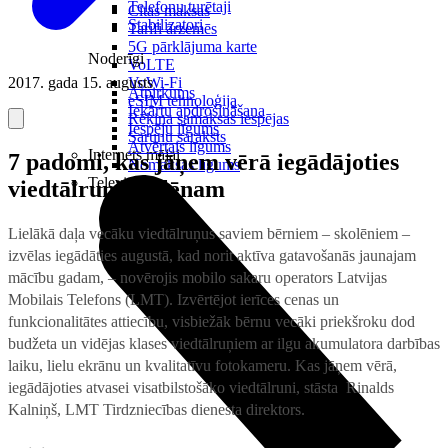
Telefonu turētaji
Citas maksas
Stabilizatori
Tarifi ārzemēs
5G pārklājuma karte
Noderīgi
VoLTE
2017. gada 15. augusts
VoWi-Fi
Atpirkums
eSIM tehnoloģija
Iekārtu apdrošināšana
Rēķina samaksas iespējas
Iespēju līgums
Sarunu saraksts
Atvērtais līgums
Internets mājai
7 padomi, kas jāņem vērā iegādājoties
Nomaksas līgums
Televizori
viedtālruni skolēnam
Lielākā daļa vecāku viedtālruņus saviem bērniem – skolēniem –
izvēlas iegādāties augustā, kad norit aktīva gatavošanās jaunajam
mācību gadam, – novērojis mobilo sakaru operators Latvijas
Mobilais Telefons (LMT). Izvērtējot ierīces cenas un
funkcionalitātes attiecību, visbiežāk bērnu vecāki priekšroku dod
budžeta un vidējas klases viedtālruņiem ar ilgu akumulatora darbības
laiku, lielu ekrānu un kvalitatīvu fotokameru. Kas jāņem vērā,
iegādājoties atvasei visatbilstošāko viedtālruni, stāsta Rinalds
Kalniņš, LMT Tirdzniecības dienesta direktors.