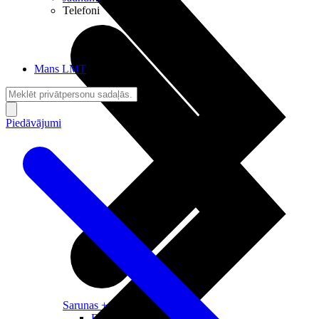
Telefoni
Mans LMT
Piedāvājumi
Sarunas + Internets
Brīvība + Neatkarība