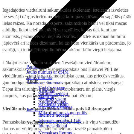
Iegādājoties viedtālruni sākumskolas skolēnam, ieteicams izvēlēties
ne sevišķi dārgus ierīču modeļus, kuru pazaudēšana nesagādās pārāk
lielas raizes. Kā norāda eksperts, sākumskolā bērni vēl tikai mācās
atbildīgi lietot telefonu, tādēļ var gadīties, ka tas tiek kaut kur
aizmirsts, pazaudēts vai nejauši izkritis. Līdztekus uzmanību būtu
jāpievērš arī ierīces dizainam, lai tas būtu vienkāršs un pārdomāts, jo
svarīgi, lai ierīce ērti iegultu bērna rokā un būtu viegli lietojama.
Lūkojoties uz veikalu sortimentā esošajiem viedtālruņiem,
Papildināt
sākumskolas skolēniem vispiemērotākais būs Huawei P8 Lite
Jauns numurs ar eSIM
viedtālrunis – tam ir gan demokrātiska cena, kas priecēs vecākus,
Jauns numurs
Audio
gan modīgs dizains un skolēna vajadzībām atbilstoša veiktspēja.
Sarunas + Internets
Nedēļa visam
Tāpat šim tālrunim ir kvalitatīva fotokamera un plāns, viegls
Austiņas
Sarunas nedēļai
korpuss, kas padara tā lietošanu ērtu pat bērnam.
Skaļruņi
Mēnesis visam
Audiosistēmas
90 dienas visam
Brīvroku sistēmas
Viedālrunis pamatskolēnam – “tāds pats kā draugam”
Internets
Mikrofoni un skaņu pultis
Internets nedēļai
Internets nedēļai 1 GB
Pamatskolas vecuma bērniem īpaši svarīgas ir viņu vienaudžu
Noderīgi
Internets dienai
domas un vērtējums, tādēļ arī telefona izvēlē pamatskolēni
Nomaksas līgums