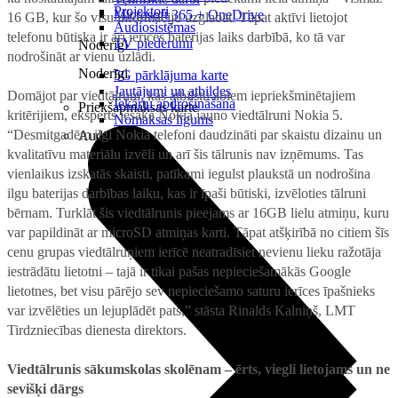
Projektori
Microsoft 365 + OneDrive
16 GB, kur šo visu informāciju uzglabāt. Tāpat aktīvi lietojot
Audiosistēmas
telefonu būtiska ir arī ierīces baterijas laiks darbībā, ko tā var
TV piederumi
Noderīgi
nodrošināt ar vienu uzlādi.
Noderīgi
5G pārklājuma karte
Jautājumi un atbildes
Domājot par viedtālruni, kas atbilstu abiem iepriekšminētajiem
Iekārtu apdrošināšana
Priekšapmaksas karte
kritērijiem, eksperts iesaka Nokia jauno viedtālruni Nokia 5.
Nomaksas līgums
“Desmitgadēm ilgi Nokia telefoni daudzināti par skaistu dizainu un
Audio
kvalitatīvu materiālu izvēli un arī šis tālrunis nav izņēmums. Tas
vienlaikus izskatās skaisti, patīkami iegulst plaukstā un nodrošina
ilgu baterijas darbības laiku, kas ir īpaši būtiski, izvēloties tālruni
bērnam. Turklāt šis viedtālrunis pieejams ar 16GB lielu atmiņu, kuru
var papildināt ar microSD atmiņas karti. Tāpat atšķirībā no citiem šīs
cenu grupas viedtālruņiem ierīcē neatradīsiet nevienu lieku ražotāja
iestrādātu lietotni – tajā ir tikai pašas nepieciešamākās Google
lietotnes, bet visu pārējo sev nepieciešamo saturu ierīces īpašnieks
var izvēlēties un lejuplādēt pats,” stāsta Rinalds Kalniņš, LMT
Tirdzniecības dienesta direktors.
Viedtālrunis sākumskolas skolēnam – ērts, viegli lietojams un ne
sevišķi dārgs