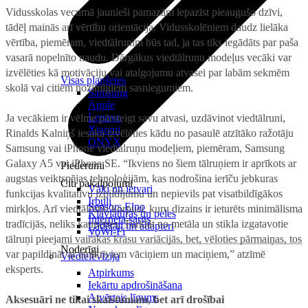
Vidusskolas vecumā jaunieši pamazām iepazīst pieaugušo dzīvi,
tādēļ mainās arī vērtību orientācija. Vidusskolēniem daudz lielāka
vērtība, piemēram, viedtālrunim būs tad, ja tas tiks iegādāts par paša
vasarā nopelnīto naudu. Dārgākus viedtālruņu modeļus vecāki var
izvēlēties kā motivāciju vai atalgojumu atvasei par labām sekmēm
Visas planšetes
skolā vai citiem nozīmīgiem sasniegumiem.
Samsung
Apple
Lenovo
Ja vecākiem ir vēlme pārsteigt savu atvasi, uzdāvinot viedtālruni,
Xiaomi
Rinalds Kalniņš iesaka izvēlēties kādu no pasaulē atzītāko ražotāju
ONYX
Samsung vai iPhone viedtālruņu modeļiem, piemēram, Samsung
Galaxy A5 vai iPhone SE. “Ikviens no šiem tālruņiem ir aprīkots ar
Piederumi
augstas veiktspējas tehnoloģijām, kas nodrošina ierīču jebkuras
Citi pakalpojumi
Vāki un ietvari
funkcijas kvalitatīvu izpildījumu un nepievils pat visatbildīgākos
Irbuļi
Sensors Elpo
mirkļos. Arī viedtālruņu korpusi, kuru dizains ir ieturēts minimālisma
Klaviatūras un peles
Interneta sargs
tradīcijās, neliks kaunēties. Turklāt no metāla un stikla izgatavotie
Lādētāji un adapteri
VoWi-Fi
tālruņi pieejami vairākās krāsu variācijās, bet, vēloties pārmaiņas, tos
Noderīgi
var papildināt ar atraktīviem vāciņiem un maciņiem,” atzīmē
Viedtelevīzija
eksperts.
Atpirkums
Iekārtu apdrošināšana
Atvērtais līgums
Aksesuāri ne tikai skaistumam, bet arī drošībai