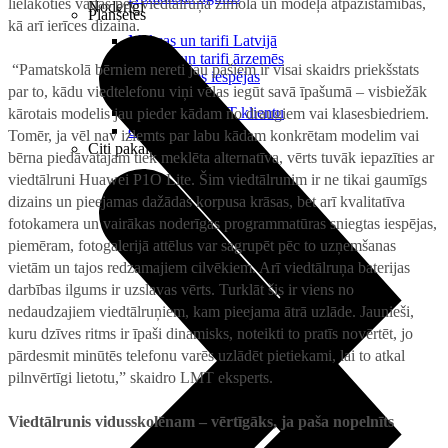
lielākoties vadās pēc viedtālruņa zīmola un modeļa atpazīstamības,
Noderīgi
Planšetes
kā arī ierīces dizaina.
Maksas un tarifi Latvijā
Maksas un tarifi ārzemēs
“Pamatskolā bērniem nereti jau pašiem ir visai skaidrs priekšstats
LMT Kartes iespējas
par to, kādu viedtelefonu viņi vēlas iegūt savā īpašumā – visbiežāk
Kur nopirkt
Kā kļūt par LMT klientu
kārotais modelis jau pieder kādam no draugiem vai klasesbiedriem.
eSIM tehnoloģija
Tomēr, ja vēl nav izlemts par labu kādam konkrētam modelim vai
Citi pakalpojumi
bērna piedāvātajam tiek meklēta alternatīva, vērts tuvāk iepazīties ar
viedtālruni Huawei P1O Lite. Šim viedtālrunim ir ne tikai gaumīgs
dizains un pieejamas dažādas korpusa krāsas, bet arī kvalitatīva
fotokamera un vairākas noderīgas programmatūras sniegtas iespējas,
piemēram, fotogalerijā attēlus var sagrupēt pēc to uzņemšanas
vietām un tajos redzamajiem cilvēkiem. Arī viedtālruņa baterijas
darbības ilgums ir uzslavas vērts. Turklāt šis ir viens no
nedaudzajiem viedtālruņiem, kam pieejama ātrā uzlāde. Jaunieši,
kuru dzīves ritms ir īpaši dinamisks, noteikti to pratīs novērtēt, jo
pārdesmit minūtēs telefonu varēs uzlādēt pietiekami, lai to atkal
pilnvērtīgi lietotu,” skaidro LMT eksperts.
Viedtālrunis vidusskolēnam – vērtīgāks, ja paša nopelnīts