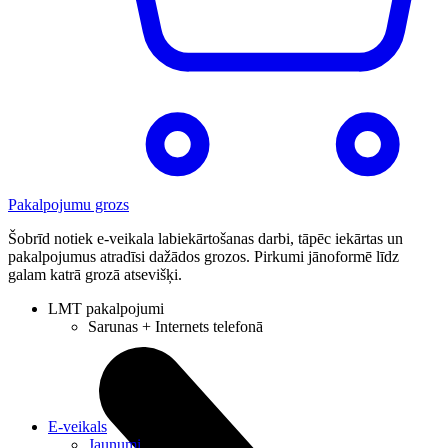
Pakalpojumu grozs
Šobrīd notiek e-veikala labiekārtošanas darbi, tāpēc iekārtas un
pakalpojumus atradīsi dažādos grozos. Pirkumi jānoformē līdz
galam katrā grozā atsevišķi.
LMT pakalpojumi
Sarunas + Internets telefonā
E-veikals
Jaunumi