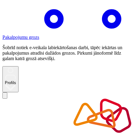
Pakalpojumu grozs
Šobrīd notiek e-veikala labiekārtošanas darbi, tāpēc iekārtas un
pakalpojumus atradīsi dažādos grozos. Pirkumi jānoformē līdz
galam katrā grozā atsevišķi.
Profils