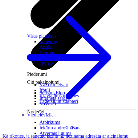
Visas planšetes
Samsung
Apple
Lenovo
Xiaomi
ONYX
Piederumi
Citi pakalpojumi
Vāki un ietvari
Irbuļi
Sensors Elpo
Klaviatūras un peles
Interneta sargs
Lādētāji un adapteri
VoWi-Fi
Noderīgi
Viedtelevīzija
Atpirkums
Iekārtu apdrošināšana
Atvērtais līgums
Kā rīkoties, ja saņemu īsziņu no nezināma adresāta ar aicinājumu