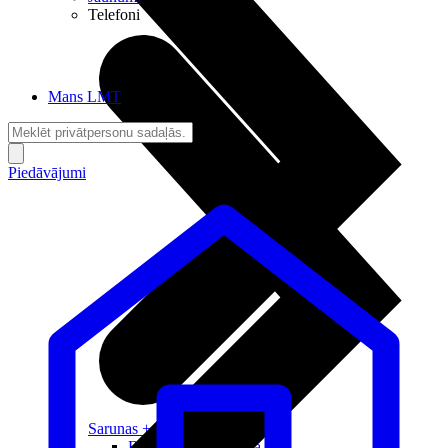
Telefoni
Mans LMT
Piedāvājumi
Sarunas + Internets
Brīvība + Neatkarība