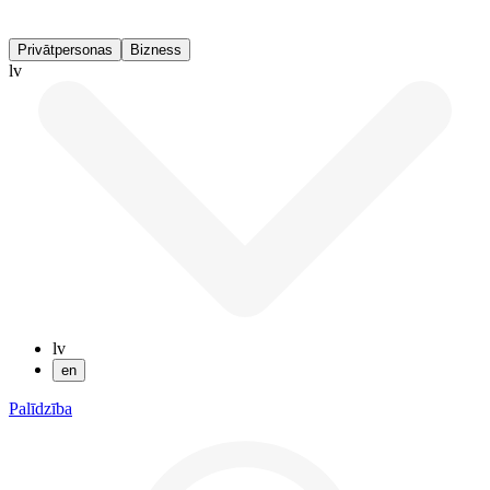
Privātpersonas
Bizness
lv
lv
en
Palīdzība