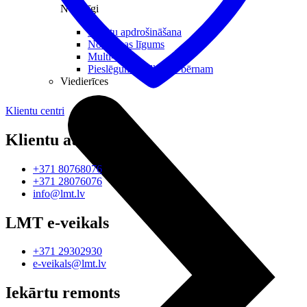
Noderīgi
Iekārtu apdrošināšana
Nomaksas līgums
Multi-SIM
Pieslēgums pulkstenī bērnam
Viedierīces
Klientu centri
Klientu atbalsts
+371 80768076
+371 28076076
info@lmt.lv
LMT e-veikals
+371 29302930
e-veikals@lmt.lv
Iekārtu remonts