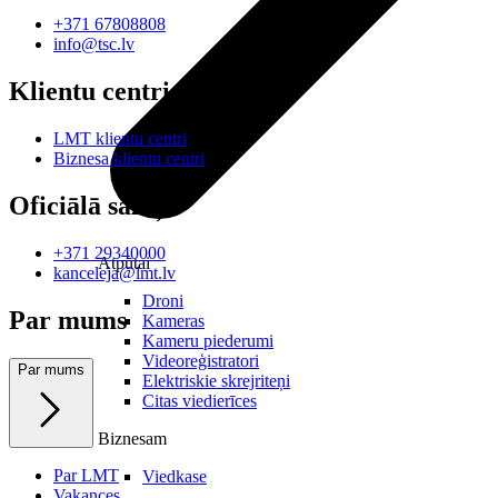
+371 67808808
info@tsc.lv
Klientu centri
LMT klientu centri
Biznesa klientu centri
Oficiālā saziņa
+371 29340000
Atpūtai
kanceleja@lmt.lv
Droni
Par mums
Kameras
Kameru piederumi
Videoreģistratori
Par mums
Elektriskie skrejriteņi
Citas viedierīces
Biznesam
Par LMT
Viedkase
Vakances