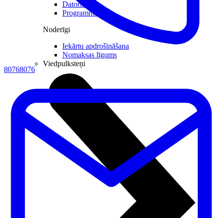
Datorkrēsli
Programmatūra
Noderīgi
Iekārtu apdrošināšana
Nomaksas līgums
Viedpulksteņi
80768076