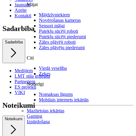
Mājai
Jaunumi
Aprite
Mājdzīvniekiem
Kontakti
Novērošanas kameras
Sensori mājai
Sadarbība
Putekļu sūcēji roboti
Putekļu sūcēji piederumi
Zāles pļāvēji roboti
Sadarbība
Zāles pļāvēju piederumi
Citi
Viedā veselība
Medijiem
Zeķes
LMT stila grāmata
Partneriem
Noderīgi
ES projekti
VIKI
Nomaksas līgums
Mobilais internets iekārtās
Noteikumi
Mazlietotas iekārtas
Gaming
Noteikumi
Izpārdošana