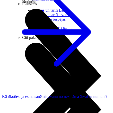
Noderīgi
Planšetes
Maksas un tarifi Latvijā
Maksas un tarifi ārzemēs
LMT Kartes iespējas
Kur nopirkt
Kā kļūt par LMT klientu
eSIM tehnoloģija
Citi pakalpojumi
Kā rīkoties, ja esmu saņēmis zvanu no nezināma ārvalstu numura?