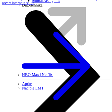
Nomaksas līgums
atvērt interneta saiti?
Datortehnika
HBO Max | Netflix
Aprite
Nāc pie LMT