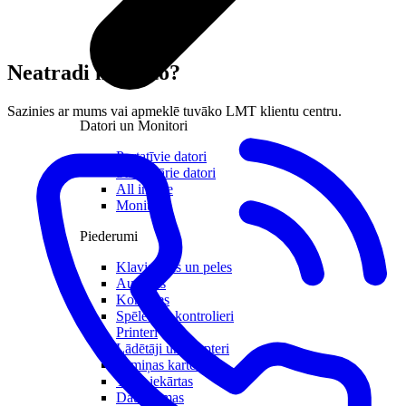
Neatradi meklēto?
Sazinies ar mums vai apmeklē tuvāko LMT klientu centru.
Datori un Monitori
Portatīvie datori
Stacionārie datori
All in one
Monitori
Piederumi
Klaviatūras un peles
Austiņas
Konsoles
Spēles un kontrolieri
Printeri
Lādētāji un adapteri
Atmiņas kartes
Tīkla iekārtas
Datorsomas