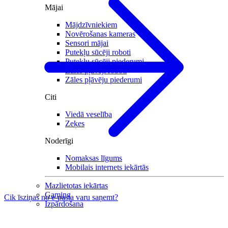
Mājai
Mājdzīvniekiem
Novērošanas kameras
Sensori mājai
Putekļu sūcēji roboti
Putekļu sūcēji piederumi
Zāles pļāvēji roboti
Zāles pļāvēju piederumi
Citi
Viedā veselība
Zeķes
Noderīgi
Nomaksas līgums
Mobilais internets iekārtās
Mazlietotas iekārtas
Gaming
Cik īsziņas no e-pasta varu saņemt?
Izpārdošana