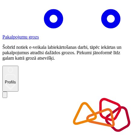
Pakalpojumu grozs
Šobrīd notiek e-veikala labiekārtošanas darbi, tāpēc iekārtas un
pakalpojumus atradīsi dažādos grozos. Pirkumi jānoformē līdz
galam katrā grozā atsevišķi.
Profils