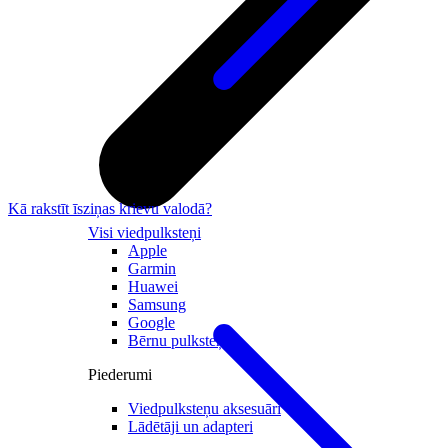
Kā rakstīt īsziņas krievu valodā?
Visi viedpulksteņi
Apple
Garmin
Huawei
Samsung
Google
Bērnu pulksteņi
Piederumi
Viedpulksteņu aksesuāri
Lādētāji un adapteri