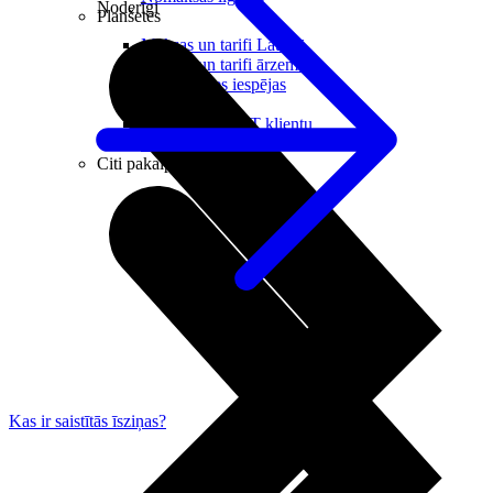
Noderīgi
Planšetes
Maksas un tarifi Latvijā
Maksas un tarifi ārzemēs
LMT Kartes iespējas
Kur nopirkt
Kā kļūt par LMT klientu
eSIM tehnoloģija
Citi pakalpojumi
Kas ir saistītās īsziņas?