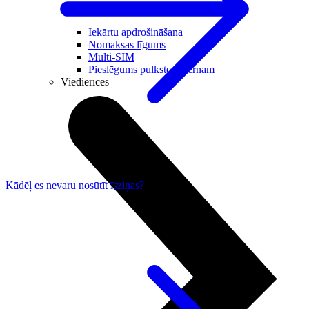
Noderīgi
Iekārtu apdrošināšana
Nomaksas līgums
Multi-SIM
Pieslēgums pulkstenī bērnam
Viedierīces
Kādēļ es nevaru nosūtīt īsziņas?