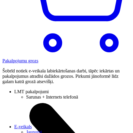
Pakalpojumu grozs
Šobrīd notiek e-veikala labiekārtošanas darbi, tāpēc iekārtas un
pakalpojumus atradīsi dažādos grozos. Pirkumi jānoformē līdz
galam katrā grozā atsevišķi.
LMT pakalpojumi
Sarunas + Internets telefonā
E-veikals
Jaunumi