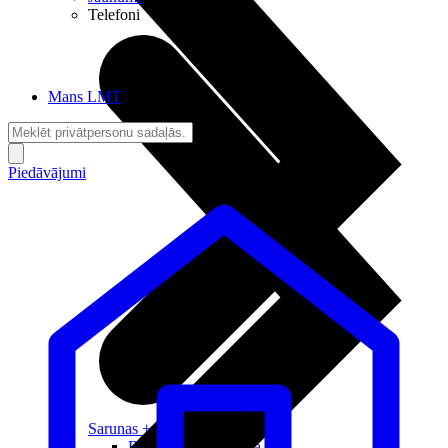
Telefoni
Mans LMT
Piedāvājumi
Sarunas + Internets
Brīvība + Neatkarība