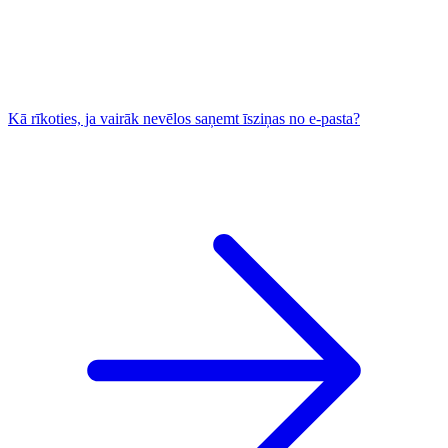
Kā rīkoties, ja vairāk nevēlos saņemt īsziņas no e-pasta?