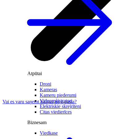
Atpūtai
Droni
Kameras
Kameru piederumi
Videoreģistratori
Vai es varu saņemt īsziņas no e-pasta?
Elektriskie skrejriteņi
Citas viedierīces
Biznesam
Viedkase