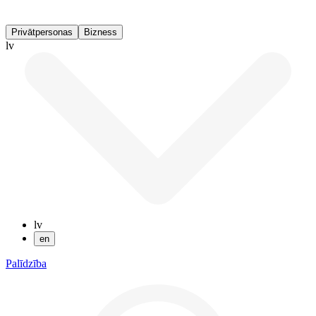
Privātpersonas
Bizness
lv
lv
en
Palīdzība