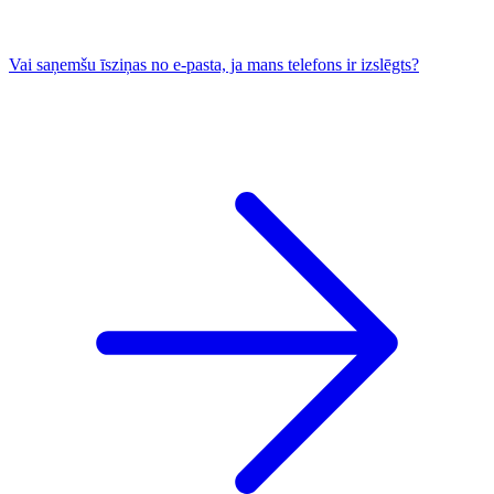
Vai saņemšu īsziņas no e-pasta, ja mans telefons ir izslēgts?