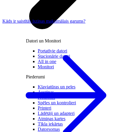
Kāds ir saistītās īsziņas maksimālais garums?
Datori un Monitori
Portatīvie datori
Stacionārie datori
All in one
Monitori
Piederumi
Klaviatūras un peles
Austiņas
Konsoles
Spēles un kontrolieri
Printeri
Lādētāji un adapteri
Atmiņas kartes
Tīkla iekārtas
Datorsomas