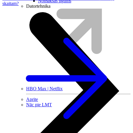
Nomaksas līgums
skaitam?
Datortehnika
HBO Max | Netflix
Aprite
Nāc pie LMT