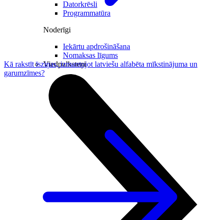
Datorkrēsli
Programmatūra
Noderīgi
Iekārtu apdrošināšana
Nomaksas līgums
Viedpulksteņi
Kā rakstīt īsziņas, izmantojot latviešu alfabēta mīkstinājuma un
garumzīmes?