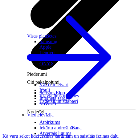
Visas planšetes
Samsung
Apple
Lenovo
Xiaomi
ONYX
Piederumi
Citi pakalpojumi
Vāki un ietvari
Irbuļi
Sensors Elpo
Klaviatūras un peles
Interneta sargs
Lādētāji un adapteri
VoWi-Fi
Noderīgi
Viedtelevīzija
Atpirkums
Iekārtu apdrošināšana
Atvērtais līgums
Kā varu sekot līdzi īsziņas garumam un saistītās īsziņas daļu