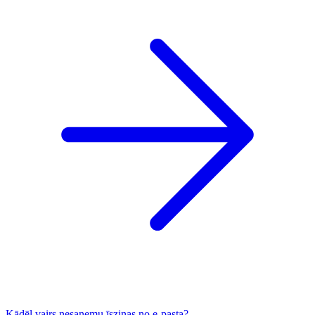
Kādēļ vairs nesaņemu īsziņas no e-pasta?