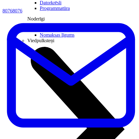
Datorkrēsli
Programmatūra
80768076
Noderīgi
Iekārtu apdrošināšana
Nomaksas līgums
Viedpulksteņi