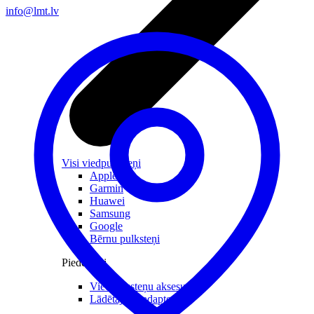
info@lmt.lv
Visi viedpulksteņi
Apple
Garmin
Huawei
Samsung
Google
Bērnu pulksteņi
Piederumi
Viedpulksteņu aksesuāri
Lādētāji un adapteri