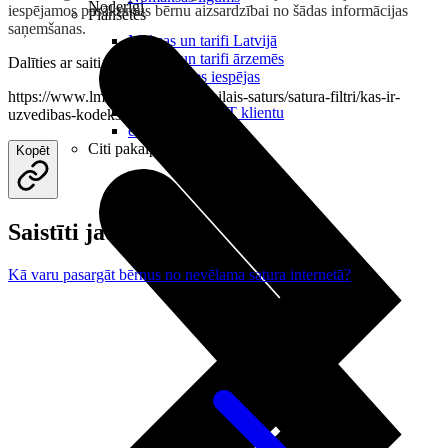
Noderīgi
iespējamos pasākumus bērnu aizsardzībai no šādas informācijas
Planšetes
saņemšanas.
Maksas un tarifi Latvijā
Maksas un tarifi ārzemēs
Dalīties ar saiti
LMT Kartes iespējas
Kur nopirkt
https://www.lmt.lv/palidziba/mobilais-saturs/satura-filtri/kas-ir-
Kā kļūt par LMT klientu
uzvedibas-kodekss
eSIM tehnoloģija
Citi pakalpojumi
Kopēt
Saistīti jautājumi
Kā varu pasargāt bērnus no nevēlama satura internetā?