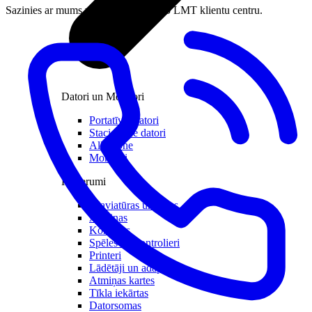
Sazinies ar mums vai apmeklē tuvāko LMT klientu centru.
Datori un Monitori
Portatīvie datori
Stacionārie datori
All in one
Monitori
Piederumi
Klaviatūras un peles
Austiņas
Konsoles
Spēles un kontrolieri
Printeri
Lādētāji un adapteri
Atmiņas kartes
Tīkla iekārtas
Datorsomas