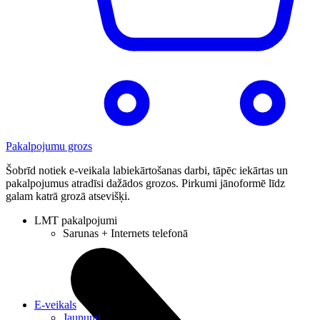
Pakalpojumu grozs
Šobrīd notiek e-veikala labiekārtošanas darbi, tāpēc iekārtas un
pakalpojumus atradīsi dažādos grozos. Pirkumi jānoformē līdz
galam katrā grozā atsevišķi.
LMT pakalpojumi
Sarunas + Internets telefonā
E-veikals
Jaunumi