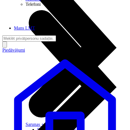
Telefoni
Mans LMT
Piedāvājumi
Sarunas + Internets
Brīvība + Neatkarība