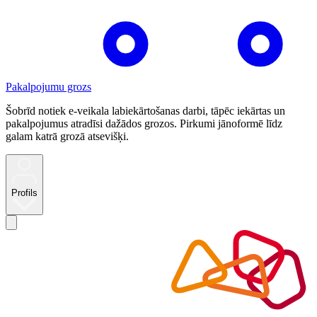
Pakalpojumu grozs
Šobrīd notiek e-veikala labiekārtošanas darbi, tāpēc iekārtas un
pakalpojumus atradīsi dažādos grozos. Pirkumi jānoformē līdz
galam katrā grozā atsevišķi.
Profils