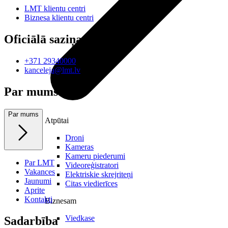
LMT klientu centri
Biznesa klientu centri
Oficiālā saziņa
+371 29340000
kanceleja@lmt.lv
Par mums
Par mums
Atpūtai
Droni
Kameras
Kameru piederumi
Par LMT
Videoreģistratori
Vakances
Elektriskie skrejriteņi
Jaunumi
Citas viedierīces
Aprite
Kontakti
Biznesam
Viedkase
Sadarbība