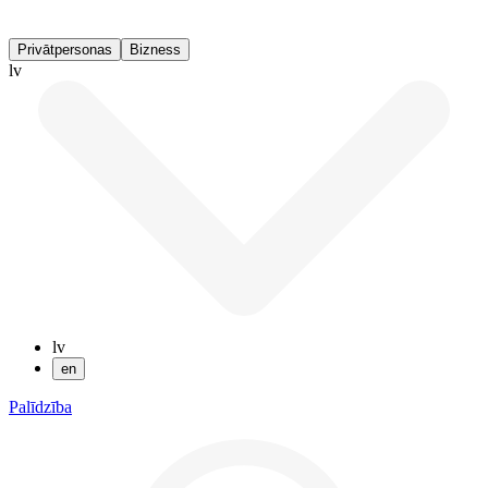
Privātpersonas
Bizness
lv
lv
en
Palīdzība