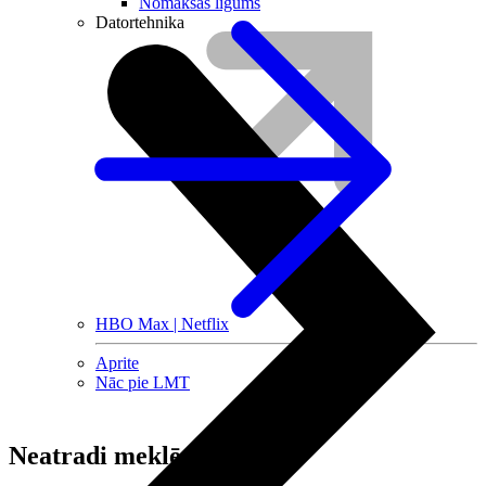
Nomaksas līgums
Datortehnika
HBO Max | Netflix
Aprite
Nāc pie LMT
Neatradi meklēto?