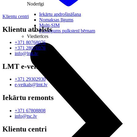
Noderīgi
Iekārtu apdrošināšana
Klientu centri
Nomaksas līgums
Multi-SIM
Klientu atbalsts
Pieslēgums pulkstenī bērnam
Viedierīces
+371 80768076
+371 28076076
info@lmt.lv
LMT e-veikals
+371 29302930
e-veikals@lmt.lv
Iekārtu remonts
+371 67808808
info@tsc.lv
Klientu centri