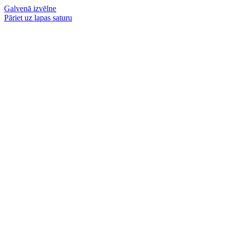
Galvenā izvēlne
Pāriet uz lapas saturu