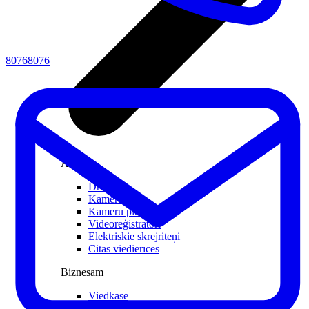
80768076
Atpūtai
Droni
Kameras
Kameru piederumi
Videoreģistratori
Elektriskie skrejriteņi
Citas viedierīces
Biznesam
Viedkase