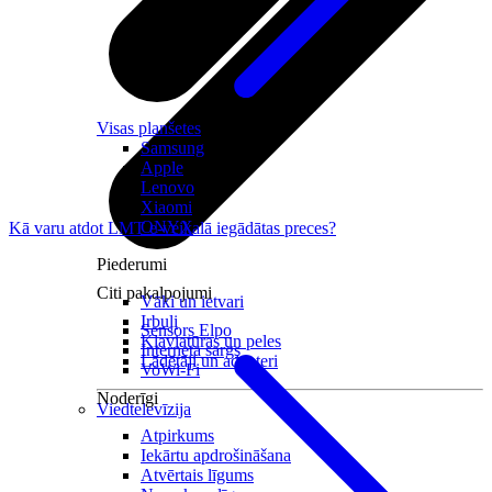
Visas planšetes
Samsung
Apple
Lenovo
Xiaomi
ONYX
Kā varu atdot LMT e-veikalā iegādātas preces?
Piederumi
Citi pakalpojumi
Vāki un ietvari
Irbuļi
Sensors Elpo
Klaviatūras un peles
Interneta sargs
Lādētāji un adapteri
VoWi-Fi
Noderīgi
Viedtelevīzija
Atpirkums
Iekārtu apdrošināšana
Atvērtais līgums