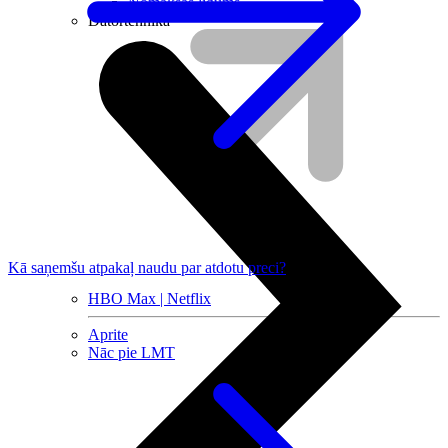
Nomaksas līgums
Datortehnika
Kā saņemšu atpakaļ naudu par atdotu preci?
HBO Max | Netflix
Aprite
Nāc pie LMT