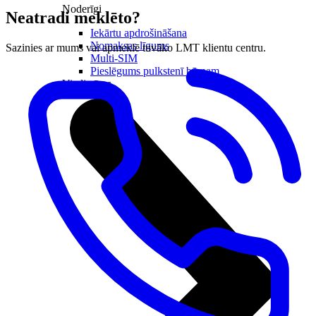
Noderīgi
Neatradi meklēto?
Iekārtu apdrošināšana
Nomaksas līgums
Sazinies ar mums vai apmeklē tuvāko LMT klientu centru.
Multi-SIM
Pieslēgums pulkstenī bērnam
Viedierīces