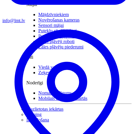
Mājai
Mājdzīvniekiem
Novērošanas kameras
info@lmt.lv
Sensori mājai
Putekļu sūcēji roboti
Putekļu sūcēji piederumi
Zāles pļāvēji roboti
Zāles pļāvēju piederumi
Citi
Viedā veselība
Zeķes
Noderīgi
Nomaksas līgums
Mobilais internets iekārtās
Mazlietotas iekārtas
Gaming
Izpārdošana