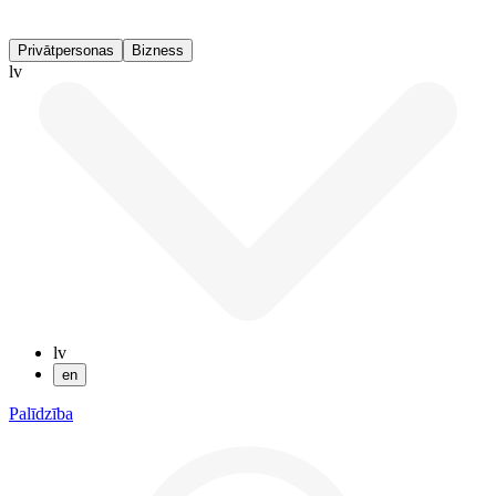
Privātpersonas
Bizness
lv
lv
en
Palīdzība