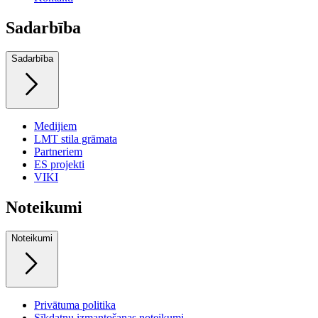
Sadarbība
Sadarbība
Medijiem
LMT stila grāmata
Partneriem
ES projekti
VIKI
Noteikumi
Noteikumi
Privātuma politika
Sīkdatņu izmantošanas noteikumi