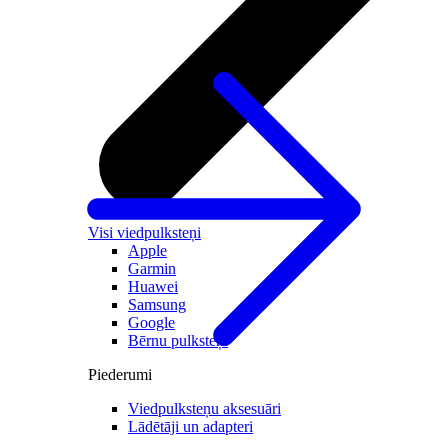
Visi viedpulksteņi
Apple
Garmin
Huawei
Samsung
Google
Bērnu pulksteņi
Piederumi
Viedpulksteņu aksesuāri
Lādētāji un adapteri