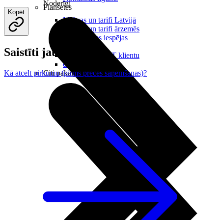
Noderīgi
Planšetes
Kopēt
Maksas un tarifi Latvijā
Maksas un tarifi ārzemēs
LMT Kartes iespējas
Kur nopirkt
Saistīti jautājumi
Kā kļūt par LMT klientu
eSIM tehnoloģija
Citi pakalpojumi
Kā atcelt pirkumu (pirms preces saņemšanas)?