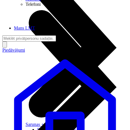
Telefoni
Mans LMT
Piedāvājumi
Sarunas + Internets
Brīvība + Neatkarība