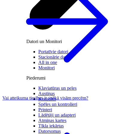
Datori un Monitori
Portatīvie datori
Stacionārie datori
All in one
Monitori
Piederumi
Klaviatūras un peles
Austiņas
Vai atteikuma tiesības ir spēkā visām precēm?
Konsoles
Spēles un kontrolieri
Printeri
Lādētāji un adapteri
Atmiņas kartes
Tīkla iekārtas
Datorsomas