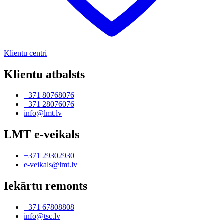
Klientu centri
Klientu atbalsts
+371 80768076
+371 28076076
info@lmt.lv
LMT e-veikals
+371 29302930
e-veikals@lmt.lv
Iekārtu remonts
+371 67808808
info@tsc.lv