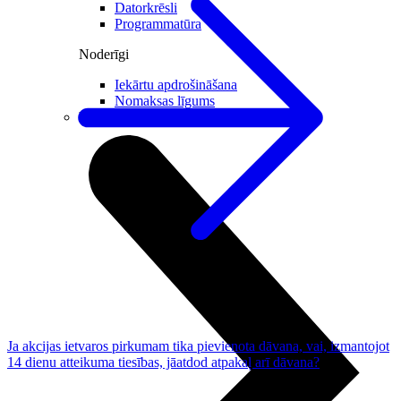
Datorkrēsli
Programmatūra
Noderīgi
Iekārtu apdrošināšana
Nomaksas līgums
Viedpulksteņi
Ja akcijas ietvaros pirkumam tika pievienota dāvana, vai, izmantojot
14 dienu atteikuma tiesības, jāatdod atpakaļ arī dāvana?