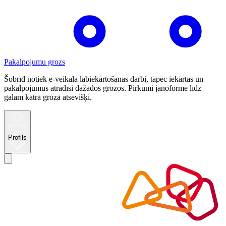
Pakalpojumu grozs
Šobrīd notiek e-veikala labiekārtošanas darbi, tāpēc iekārtas un
pakalpojumus atradīsi dažādos grozos. Pirkumi jānoformē līdz
galam katrā grozā atsevišķi.
Profils