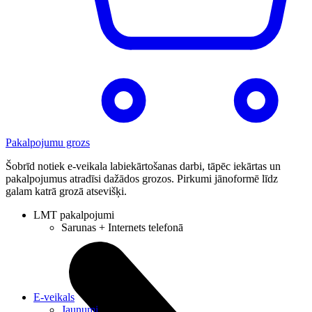
Pakalpojumu grozs
Šobrīd notiek e-veikala labiekārtošanas darbi, tāpēc iekārtas un
pakalpojumus atradīsi dažādos grozos. Pirkumi jānoformē līdz
galam katrā grozā atsevišķi.
LMT pakalpojumi
Sarunas + Internets telefonā
E-veikals
Jaunumi