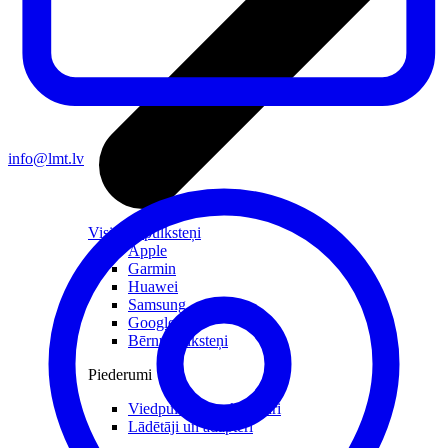
info@lmt.lv
Visi viedpulksteņi
Apple
Garmin
Huawei
Samsung
Google
Bērnu pulksteņi
Piederumi
Viedpulksteņu aksesuāri
Lādētāji un adapteri