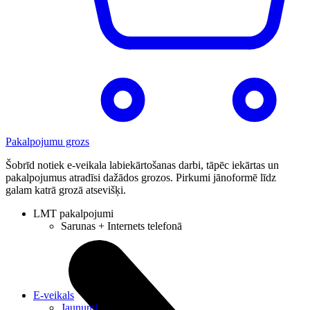
Pakalpojumu grozs
Šobrīd notiek e-veikala labiekārtošanas darbi, tāpēc iekārtas un
pakalpojumus atradīsi dažādos grozos. Pirkumi jānoformē līdz
galam katrā grozā atsevišķi.
LMT pakalpojumi
Sarunas + Internets telefonā
E-veikals
Jaunumi