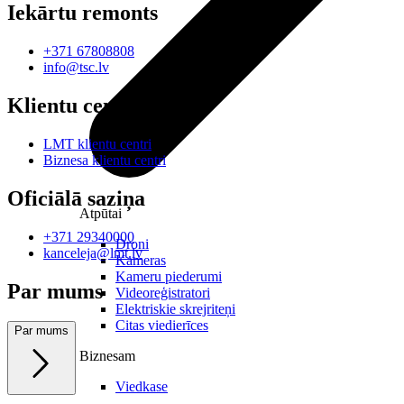
Iekārtu remonts
+371 67808808
info@tsc.lv
Klientu centri
LMT klientu centri
Biznesa klientu centri
Oficiālā saziņa
Atpūtai
+371 29340000
Droni
kanceleja@lmt.lv
Kameras
Kameru piederumi
Par mums
Videoreģistratori
Elektriskie skrejriteņi
Citas viedierīces
Par mums
Biznesam
Viedkase