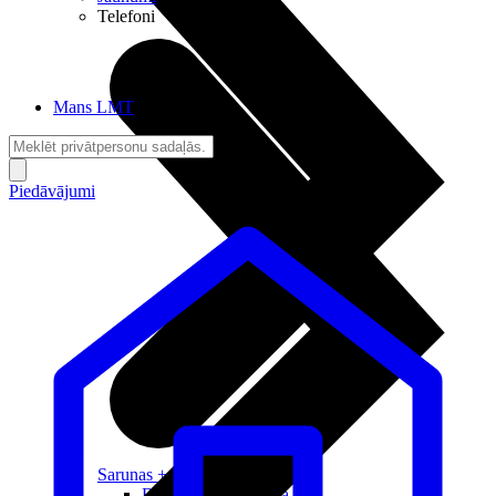
Telefoni
Mans LMT
Piedāvājumi
Sarunas + Internets
Brīvība + Neatkarība