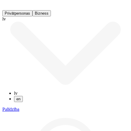
Privātpersonas
Bizness
lv
lv
en
Palīdzība