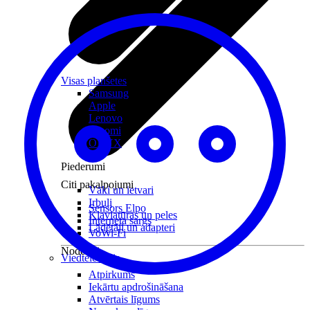
Visas planšetes
Samsung
Apple
Lenovo
Xiaomi
ONYX
Piederumi
Citi pakalpojumi
Vāki un ietvari
Irbuļi
Sensors Elpo
Klaviatūras un peles
Interneta sargs
Lādētāji un adapteri
VoWi-Fi
Noderīgi
Viedtelevīzija
Atpirkums
Iekārtu apdrošināšana
Atvērtais līgums