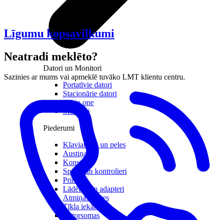
Līgumu kopsavilkumi
Neatradi meklēto?
Datori un Monitori
Sazinies ar mums vai apmeklē tuvāko LMT klientu centru.
Portatīvie datori
Stacionārie datori
All in one
Monitori
Piederumi
Klaviatūras un peles
Austiņas
Konsoles
Spēles un kontrolieri
Printeri
Lādētāji un adapteri
Atmiņas kartes
Tīkla iekārtas
Datorsomas