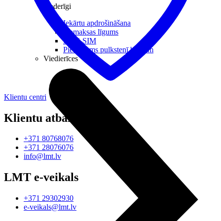
Noderīgi
Iekārtu apdrošināšana
Nomaksas līgums
Multi-SIM
Pieslēgums pulkstenī bērnam
Viedierīces
Klientu centri
Klientu atbalsts
+371 80768076
+371 28076076
info@lmt.lv
LMT e-veikals
+371 29302930
e-veikals@lmt.lv