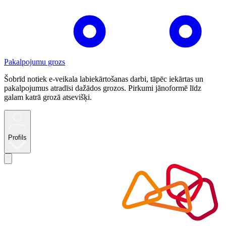
Pakalpojumu grozs
Šobrīd notiek e-veikala labiekārtošanas darbi, tāpēc iekārtas un
pakalpojumus atradīsi dažādos grozos. Pirkumi jānoformē līdz
galam katrā grozā atsevišķi.
Profils