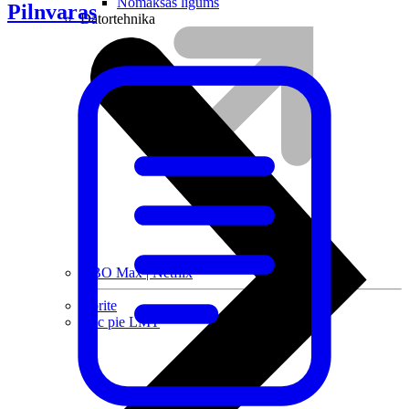
Nomaksas līgums
Pilnvaras
Datortehnika
HBO Max | Netflix
Aprite
Nāc pie LMT