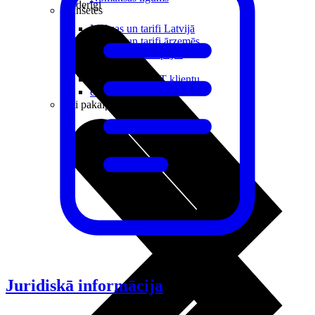
Noderīgi
Planšetes
Maksas un tarifi Latvijā
Maksas un tarifi ārzemēs
LMT Kartes iespējas
Kur nopirkt
Kā kļūt par LMT klientu
eSIM tehnoloģija
Citi pakalpojumi
Juridiskā informācija