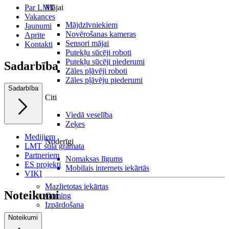
Par LMT
Mājai
Vakances
Mājdzīvniekiem
Jaunumi
Novērošanas kameras
Aprite
Sensori mājai
Kontakti
Putekļu sūcēji roboti
Putekļu sūcēji piederumi
Sadarbība
Zāles pļāvēji roboti
Zāles pļāvēju piederumi
Sadarbība
Citi
Viedā veselība
Zeķes
Medijiem
Noderīgi
LMT stila grāmata
Partneriem
Nomaksas līgums
ES projekti
Mobilais internets iekārtās
VIKI
Mazlietotas iekārtas
Noteikumi
Gaming
Izpārdošana
Noteikumi