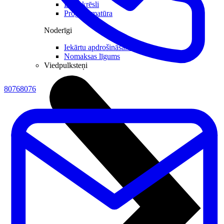
Datorkrēsli
Programmatūra
Noderīgi
Iekārtu apdrošināšana
Nomaksas līgums
Viedpulksteņi
80768076