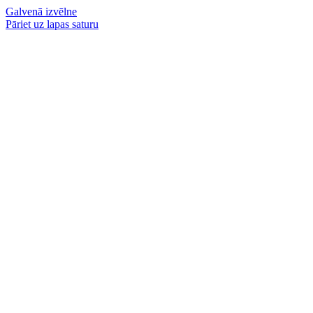
Galvenā izvēlne
Pāriet uz lapas saturu