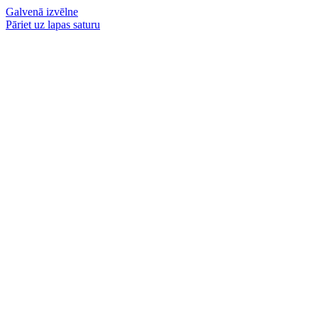
Galvenā izvēlne
Pāriet uz lapas saturu