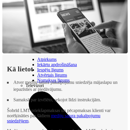
Vāciņi un maciņi
Aizsargstikli
Lādētāji un adapteri
Power banks
Irbuļi
Atmiņas kartes
Telefonu turētaji
Stabilizatori
Noderīgi
Atpirkums
Iekārtu apdrošināšana
Kā lietot
Iespēju līgums
Atvērtais līgums
Nomaksas līgums
Atver mediju satura pakalpojumu sniedzēja mājaslapu un
Televizori
iepazīsties ar piedāvājumu.
Samaksā par izvēlēto, sekojot līdzi instrukcijām.
Šobrīd LMT priekšapmaksas un pēcapmaksas klienti var
norēķināties par šādiem
mediju satura pakalpojumu
sniedzējiem
.