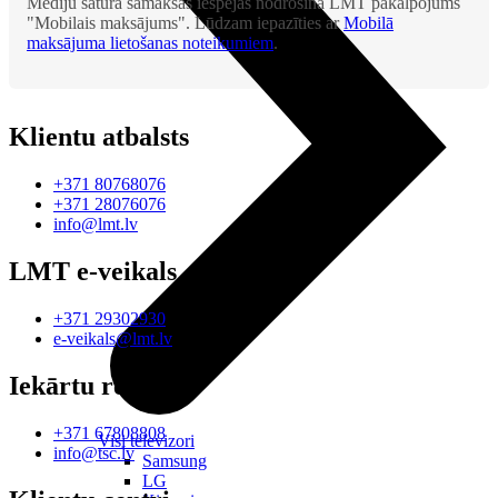
Mediju satura samaksas iespējas nodrošina LMT pakalpojums
"Mobilais maksājums". Lūdzam iepazīties ar
Mobilā
maksājuma lietošanas noteikumiem
.
Klientu atbalsts
+371 80768076
+371 28076076
info@lmt.lv
LMT e-veikals
+371 29302930
e-veikals@lmt.lv
Iekārtu remonts
+371 67808808
Visi televizori
info@tsc.lv
Samsung
LG