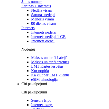
Jauns numurs
Sarunas + Internets
Nedēļa visam
Sarunas nedēļai
Mēnesis visam
90 dienas visam
Internets
Internets nedēļai
Internets nedēļai 1 GB
Internets dienai
Noderīgi
Maksas un tarifi Latvijā
Maksas un tarifi ārzemēs
LMT Kartes iespējas
Kur nopirkt
Kā kļūt par LMT klientu
eSIM tehnoloģija
Citi pakalpojumi
Citi pakalpojumi
Sensors Elpo
Interneta sargs