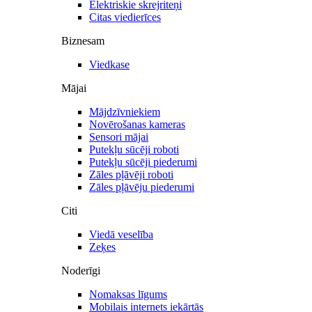
Elektriskie skrejriteņi
Citas viedierīces
Biznesam
Viedkase
Mājai
Mājdzīvniekiem
Novērošanas kameras
Sensori mājai
Putekļu sūcēji roboti
Putekļu sūcēji piederumi
Zāles pļāvēji roboti
Zāles pļāvēju piederumi
Citi
Viedā veselība
Zeķes
Noderīgi
Nomaksas līgums
Mobilais internets iekārtās