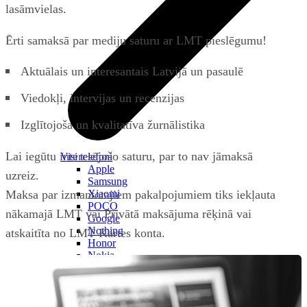
lasāmvielas.
Ērti samaksā par mediju saturu ar LMT pieslēgumu!
Aktuālais un interesantais Latvijā un pasaulē
Viedokļi, intervijas un recenzijas
Izglītojoša un kvalitatīva žurnālistika
Lai iegūtu interesējošo saturu, par to nav jāmaksā
Visi telefoni
Apple
uzreiz.
Samsung
Xiaomi
Maksa par izmantotajiem pakalpojumiem tiks iekļauta
POCO
nākamajā LMT vai Privātā maksājuma rēķinā vai
Google
Nothing
atskaitīta no LMT Kartes konta.
Honor
Nokia
Doro
Piederumi