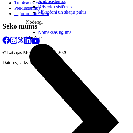
Audiosistēmas
Trauksmes celšanas politika
Brīvroku sistēmas
Piekļūstamība
Mikrofoni un skaņu pultis
Līgumu noteikumi
Noderīgi
Seko mums
Nomaksas līgums
Planšetes
© Latvijas Mobilais Telefons
2026
Datums, laiks: 07.08.2026 23:19