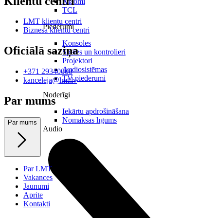
Klientu centri
Xiaomi
TCL
LMT klientu centri
Piederumi
Biznesa klientu centri
Konsoles
Oficiālā saziņa
Spēles un kontrolieri
Projektori
Audiosistēmas
+371 29340000
TV piederumi
kanceleja@lmt.lv
Noderīgi
Par mums
Iekārtu apdrošināšana
Nomaksas līgums
Par mums
Audio
Par LMT
Vakances
Jaunumi
Aprite
Kontakti