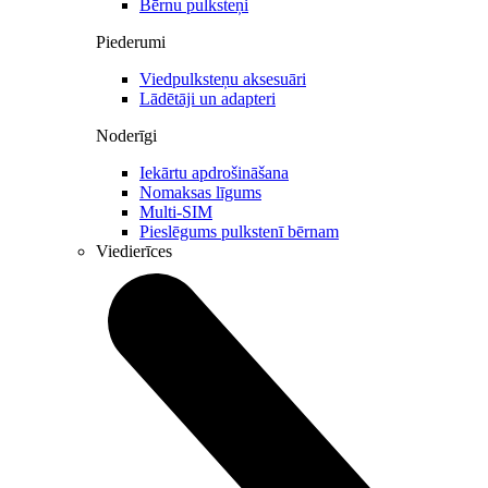
Bērnu pulksteņi
Piederumi
Viedpulksteņu aksesuāri
Lādētāji un adapteri
Noderīgi
Iekārtu apdrošināšana
Nomaksas līgums
Multi-SIM
Pieslēgums pulkstenī bērnam
Viedierīces