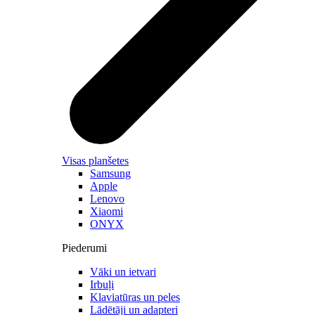
Visas planšetes
Samsung
Apple
Lenovo
Xiaomi
ONYX
Piederumi
Vāki un ietvari
Irbuļi
Klaviatūras un peles
Lādētāji un adapteri