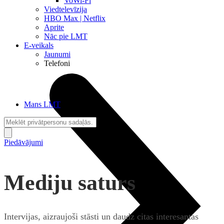
VoWi-Fi
Viedtelevīzija
HBO Max | Netflix
Aprite
Nāc pie LMT
E-veikals
Jaunumi
Telefoni
Mans LMT
Piedāvājumi
Mediju saturs
Intervijas, aizraujoši stāsti un daudz citas interesantas