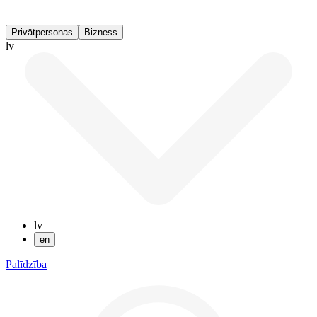
Privātpersonas
Bizness
lv
lv
en
Palīdzība