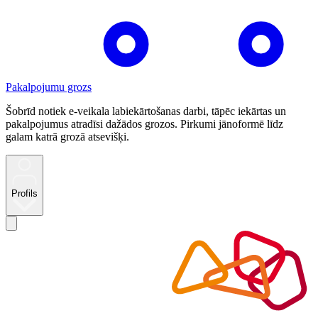
Pakalpojumu grozs
Šobrīd notiek e-veikala labiekārtošanas darbi, tāpēc iekārtas un
pakalpojumus atradīsi dažādos grozos. Pirkumi jānoformē līdz
galam katrā grozā atsevišķi.
Profils