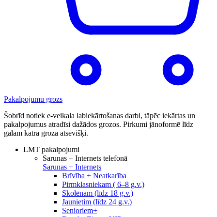
Pakalpojumu grozs
Šobrīd notiek e-veikala labiekārtošanas darbi, tāpēc iekārtas un
pakalpojumus atradīsi dažādos grozos. Pirkumi jānoformē līdz
galam katrā grozā atsevišķi.
LMT pakalpojumi
Sarunas + Internets telefonā
Sarunas + Internets
Brīvība + Neatkarība
Pirmklasniekam ( 6–8 g.v.)
Skolēnam (līdz 18 g.v.)
Jaunietim (līdz 24 g.v.)
Senioriem+