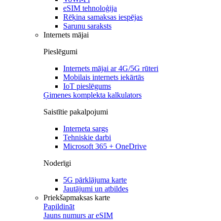
eSIM tehnoloģija
Rēķina samaksas iespējas
Sarunu saraksts
Internets mājai
Pieslēgumi
Internets mājai ar 4G/5G rūteri
Mobilais internets iekārtās
IoT pieslēgums
Ģimenes komplekta kalkulators
Saistītie pakalpojumi
Interneta sargs
Tehniskie darbi
Microsoft 365 + OneDrive
Noderīgi
5G pārklājuma karte
Jautājumi un atbildes
Priekšapmaksas karte
Papildināt
Jauns numurs ar eSIM