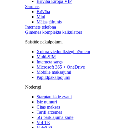
Brīvība Eiropā VIP
Sarunas
Brīvība
Mini
Mājas tālrunis
Internets telefonā
Ģimenes komplekta kalkulators
Saistītie pakalpojumi
Xplora viedpulksteņi bērniem
Multi-SIM
Interneta sargs
Microsoft 365 + OneDrive
Mobilie maksājumi
Papildpakalpojumi
Noderīgi
Starptautiskie zvani
Īsie numuri
Citas maksas
Tarifi ārzemēs
5G pārklājuma karte
VoLTE
VoWi-Fi