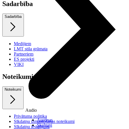
Sadarbība
Sadarbība
Medijiem
LMT stila grāmata
Partneriem
ES projekti
VIKI
Noteikumi
Noteikumi
Audio
Privātuma politika
Austiņas
Sīkdatņu izmantošanas noteikumi
Skaļruņi
Sīkdatņu iestatījumi