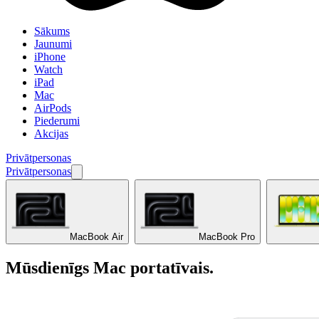
Sākums
Jaunumi
iPhone
Watch
iPad
Mac
AirPods
Piederumi
Akcijas
Privātpersonas
Privātpersonas
MacBook Air
MacBook Pro
Mūsdienīgs Mac portatīvais.