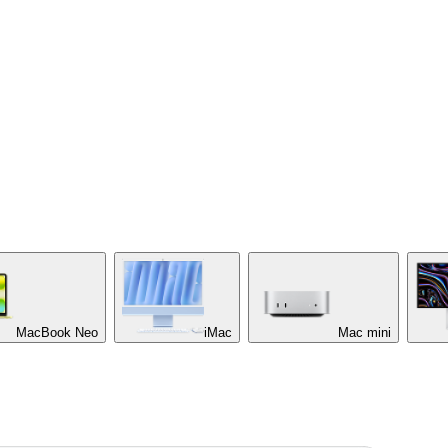
MacBook Neo
iMac
Mac mini