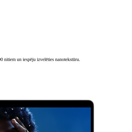
 nitiem un iespēju izvelēties nanotekstūru.