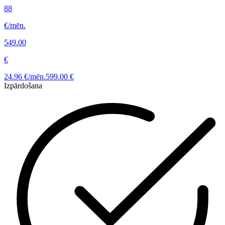
88
€/mēn.
549.00
€
24.96 €/mēn.
599.00 €
Izpārdošana