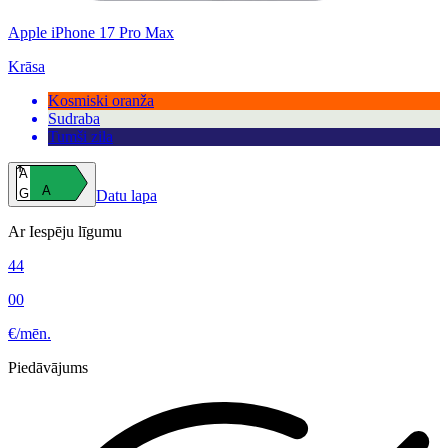
Apple iPhone 17 Pro Max
Krāsa
Kosmiski oranža
Sudraba
Tumši zila
A
A
G
Datu lapa
Ar Iespēju līgumu
44
00
€/mēn.
Piedāvājums