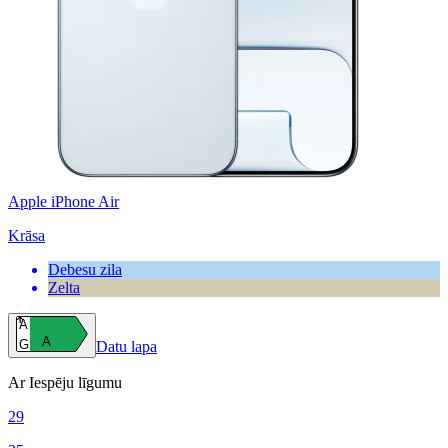
Apple iPhone Air
Krāsa
Debesu zila
Zelta
A
A
G
Datu lapa
Ar Iespēju līgumu
29