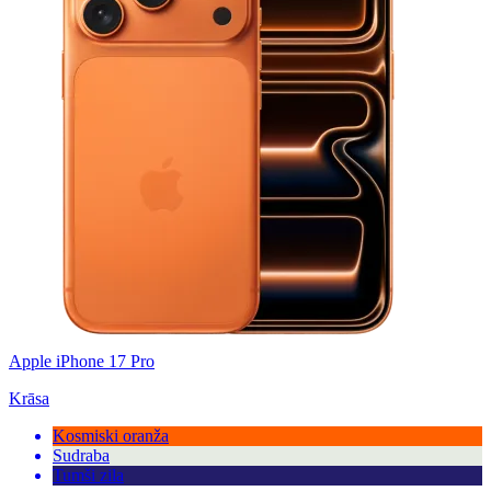
Apple iPhone 17 Pro
Krāsa
Kosmiski oranža
Sudraba
Tumši zila