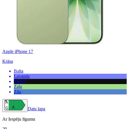
Apple iPhone 17
Krāsa
Balta
Lavanda
Melna
Zaļa
Zila
A
A
G
Datu lapa
Ar Iespēju līgumu
29