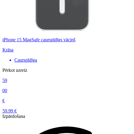
iPhone 15 MagSafe caurspīdīgs vāciņš
Krāsa
Caurspīdīga
Pērkot uzreiz
59
00
€
59.99 €
Izpārdošana