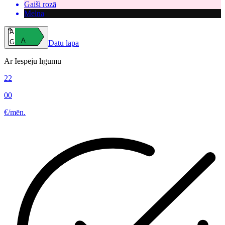
Gaiši rozā
Melna
A
A
G
Datu lapa
Ar Iespēju līgumu
22
00
€/mēn.