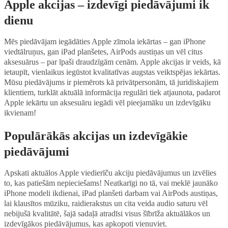
Apple akcijas – izdevīgi piedāvājumi ik
dienu
Mēs piedāvājam iegādāties Apple zīmola iekārtas – gan iPhone
viedtālruņus, gan iPad planšetes, AirPods austiņas un vēl citus
aksesuārus – par īpaši draudzīgām cenām. Apple akcijas ir veids, kā
ietaupīt, vienlaikus iegūstot kvalitatīvas augstas veiktspējas iekārtas.
Mūsu piedāvājums ir piemērots kā privātpersonām, tā juridiskajiem
klientiem, turklāt aktuālā informācija regulāri tiek atjaunota, padarot
Apple iekārtu un aksesuāru iegādi vēl pieejamāku un izdevīgāku
ikvienam!
Populārākās akcijas un izdevīgākie
piedāvājumi
Apskati aktuālos Apple viedierīču akciju piedāvājumus un izvēlies
to, kas patiešām nepieciešams! Neatkarīgi no tā, vai meklē jaunāko
iPhone modeli ikdienai, iPad planšeti darbam vai AirPods austiņas,
lai klausītos mūziku, raidierakstus un cita veida audio saturu vēl
nebijušā kvalitātē, šajā sadaļā atradīsi visus šībrīža aktuālākos un
izdevīgākos piedāvājumus, kas apkopoti vienuviet.