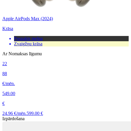
Apple AirPods Max (2024)
Krāsa
Pusnakts melna
Zvaigžņu krāsa
Ar Nomaksas līgumu
22
88
€/mēn.
549.00
€
24.96 €/mēn.
599.00 €
Izpārdošana