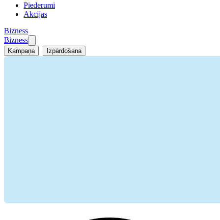
Piederumi
Akcijas
Bizness
Bizness
Kampaņa
Izpārdošana