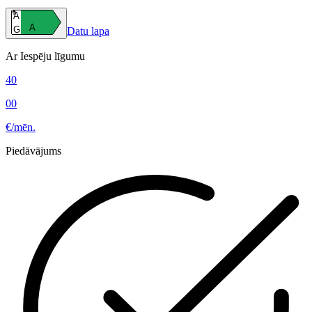
A
A
G
Datu lapa
Ar Iespēju līgumu
40
00
€/mēn.
Piedāvājums