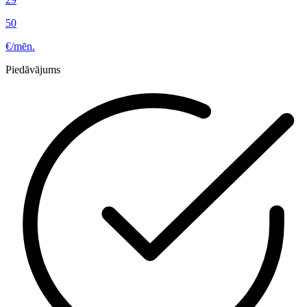
50
€/mēn.
Piedāvājums