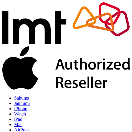
Sākums
Jaunumi
iPhone
Watch
iPad
Mac
AirPods