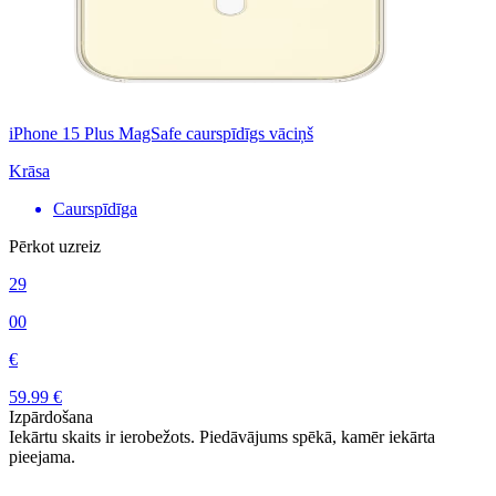
iPhone 15 Plus MagSafe caurspīdīgs vāciņš
Krāsa
Caurspīdīga
Pērkot uzreiz
29
00
€
59.99 €
Izpārdošana
Iekārtu skaits ir ierobežots. Piedāvājums spēkā, kamēr iekārta
pieejama.