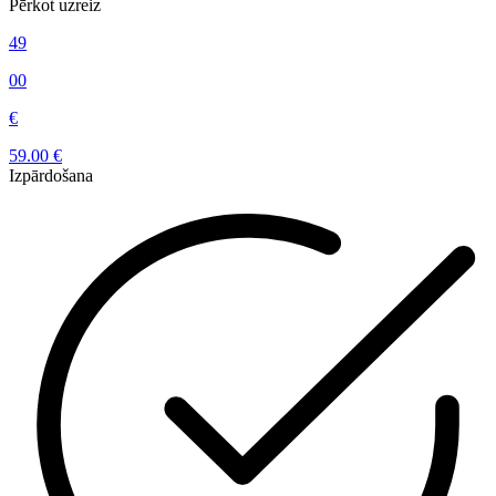
Pērkot uzreiz
49
00
€
59.00 €
Izpārdošana