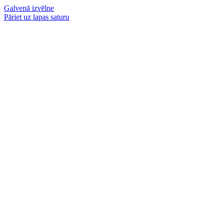
Galvenā izvēlne
Pāriet uz lapas saturu